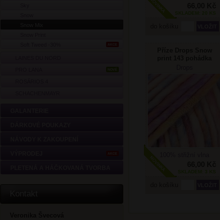
66,00 Kč
Sky
SKLADEM: 20 KS
Snow
Snow Mix
do košíku
Snow Print
Soft Tweed -30%
AKCE
Příze Drops Snow
print 143 pohádka
LAINES DU NORD
Drops
PRO LANA
NOVÉ
ROSÁRIOS 4
SCHACHENMAYR
GALANTERIE
DÁRKOVÉ POUKAZY
NÁVODY K ZAKOUPENÍ
VÝPRODEJ
100% střižní vlna
AKCE
66,00 Kč
PLETENÁ A HÁČKOVANÁ TVORBA
SKLADEM: 3 KS
do košíku
Kontakt
Veronika Švecová