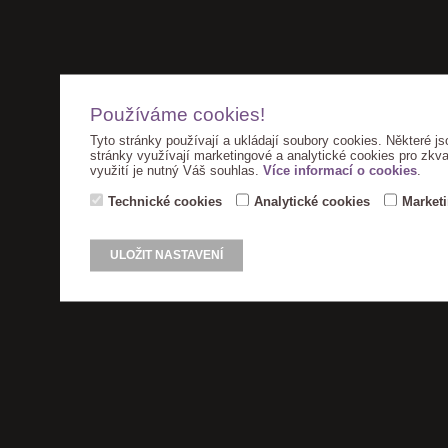
Používáme cookies!
Tyto stránky používají a ukládají soubory cookies. Některé js
stránky využívají marketingové a analytické cookies pro zkva
využití je nutný Váš souhlas.
Více informací o cookies
.
Technické cookies
Analytické cookies
Market
ULOŽIT NASTAVENÍ