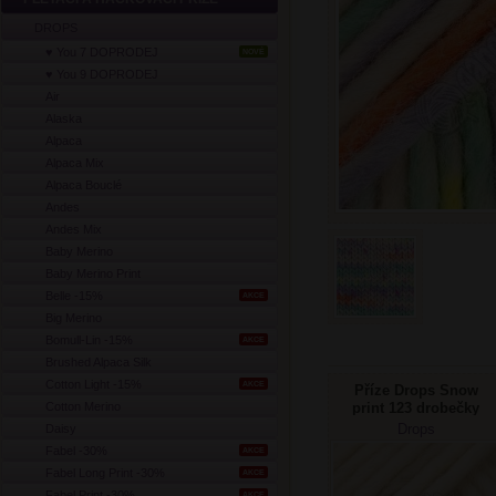
DROPS
♥ You 7 DOPRODEJ
NOVÉ
♥ You 9 DOPRODEJ
Air
Alaska
Alpaca
Alpaca Mix
Alpaca Bouclé
Andes
Andes Mix
Baby Merino
Baby Merino Print
Belle -15%
AKCE
Big Merino
Bomull-Lin -15%
AKCE
Brushed Alpaca Silk
Cotton Light -15%
AKCE
Příze Drops Snow
Cotton Merino
print 123 drobečky
kakaa
Drops
Daisy
Fabel -30%
AKCE
Fabel Long Print -30%
AKCE
Fabel Print -30%
AKCE