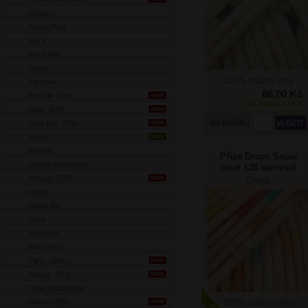
Fiesta
Fiesta Print
Flora
Flora Mix
Glitter
100% střižní vlna
Karisma
66,00 Kč
Kid-Silk -30%
AKCE
SKLADEM: 47 KS
Lima -30%
AKCE
do košíku
Lima Mix -30%
AKCE
Magic
NOVÉ
Melody
Příze Drops Snow
Merino Extra Fine
print 138 karneval
Muskat -15%
AKCE
Drops
Nepal
Nepal Mix
Nord
Nord Mix
Nord Print
Paris -15%
AKCE
Polaris -30%
AKCE
Puna Natural Mix
Safran -15%
100% střižní vlna
AKCE