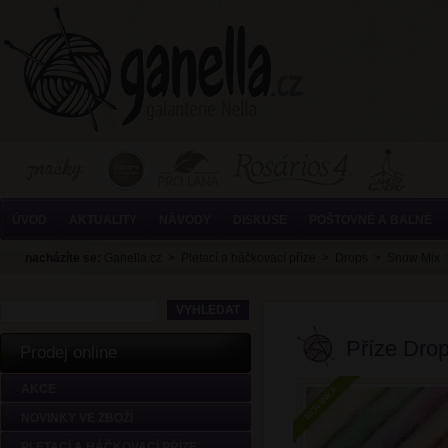
ÚVOD
AKTUALITY
NÁVODY
DISKUSE
POŠTOVNÉ A BALNÉ
nacházíte se:
Ganella.cz
>
Pletací a háčkovací příze
>
Drops
>
Snow Mix
Příze Drop
Prodej online
AKCE
NOVINKY VE ZBOŽÍ
PLETACÍ A HÁČKOVACÍ PŘÍZE