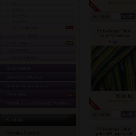
SKLADEM: 57 KS
Sky
Snow
Snow Mix
do košíku
Snow Print
Soft Tweed -30%
AKCE
Příze Drops Fabel
print 542 zelená
LAINES DU NORD
Drops
PRO LANA
NOVÉ
ROSÁRIOS 4
SCHACHENMAYR
GALANTERIE
DÁRKOVÉ POUKAZY
NÁVODY K ZAKOUPENÍ
VÝPRODEJ
49,00 Kč
AKCE
SKLADEM: 66 KS
PLETENÁ A HÁČKOVANÁ TVORBA
do košíku
Kontakt
Příze Drops Fabel
Veronika Švecová
print 905 pepř a sůl