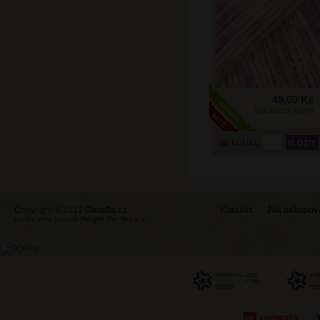
49,00 Kč
SKLADEM: 62 KS
do košíku
Copyright © 2012
Ganella.cz
Kontakt
Jak nakupovat
tvorba www stránek
People For Net a.s.