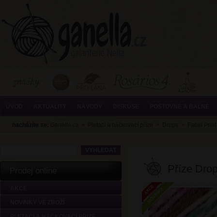
ÚVOD
AKTUALITY
NÁVODY
DISKUSE
POŠTOVNÉ A BALNÉ
nacházíte se:
Ganella.cz
>
Pletací a háčkovací příze
>
Drops
>
Fabel Prin
Příze Drop
Prodej online
AKCE
NOVINKY VE ZBOŽÍ
PLETACÍ A HÁČKOVACÍ PŘÍZE