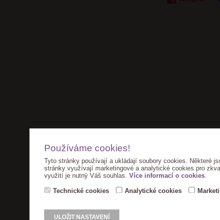
Používáme cookies!
Tyto stránky používají a ukládají soubory cookies. Některé js
stránky využívají marketingové a analytické cookies pro zkva
využití je nutný Váš souhlas.
Více informací o cookies
.
Technické cookies
Analytické cookies
Market
ULOŽIT NASTAVENÍ