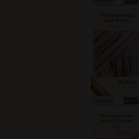
do košíku
Příze Drops Fabel
print 927 lán
levandule
Drops
49,00 Kč
SKLADEM: 79 KS
do košíku
Příze Drops Fabel
print 931 polibek
limetky
Drops