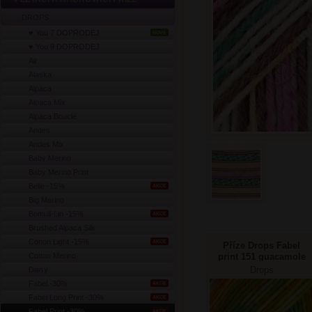
DROPS
♥ You 7 DOPRODEJ
NOVÉ
♥ You 9 DOPRODEJ
Air
Alaska
Alpaca
Alpaca Mix
Alpaca Bouclé
Andes
Andes Mix
Baby Merino
Baby Merino Print
Belle -15%
AKCE
Big Merino
Bomull-Lin -15%
AKCE
Brushed Alpaca Silk
Cotton Light -15%
AKCE
Příze Drops Fabel
Cotton Merino
print 151 guacamole
Drops
Daisy
Fabel -30%
AKCE
Fabel Long Print -30%
AKCE
Fabel Print -30%
AKCE