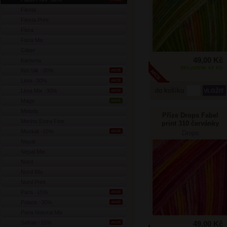
Fiesta
Fiesta Print
Flora
Flora Mix
Glitter
49,00 Kč
Karisma
SKLADEM: 62 KS
Kid-Silk -30%
AKCE
Lima -30%
AKCE
do košíku
Lima Mix -30%
AKCE
Magic
NOVÉ
Melody
Příze Drops Fabel
Merino Extra Fine
print 310 červánky
Muskat -15%
AKCE
Drops
Nepal
Nepal Mix
Nord
Nord Mix
Nord Print
Paris -15%
AKCE
Polaris -30%
AKCE
Puna Natural Mix
Safran -15%
49,00 Kč
AKCE