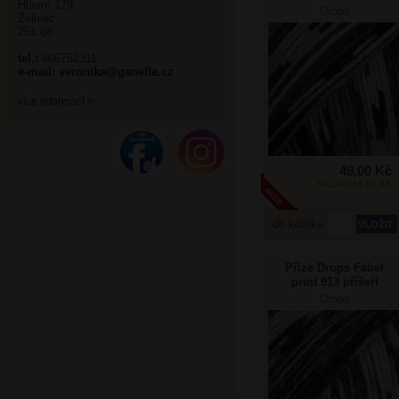
Hlavní 179
Drops
Želivec
251 68
tel.:
606752311
e-mail:
veronika@ganella.cz
více informací >
49,00 Kč
SKLADEM: 62 KS
do košíku
Příze Drops Fabel
print 913 příšeří
Drops