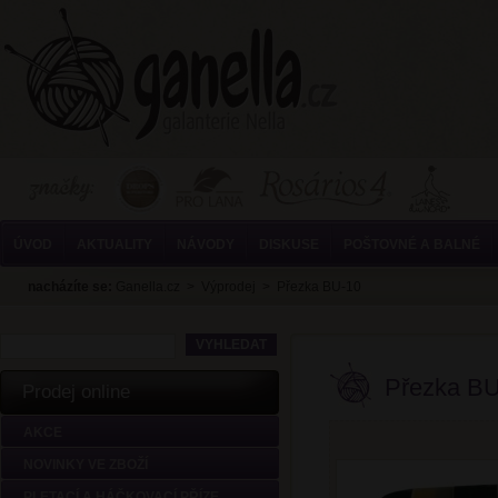
ÚVOD
AKTUALITY
NÁVODY
DISKUSE
POŠTOVNÉ A BALNÉ
nacházíte se:
Ganella.cz
>
Výprodej
>
Přezka BU-10
Přezka BU
Prodej online
AKCE
NOVINKY VE ZBOŽÍ
PLETACÍ A HÁČKOVACÍ PŘÍZE