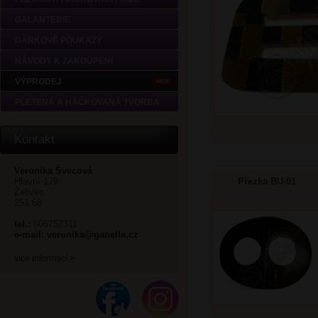
GALANTERIE
DÁRKOVÉ POUKAZY
NÁVODY K ZAKOUPENÍ
VÝPRODEJ
AKCE
PLETENÁ A HÁČKOVANÁ TVORBA
Kontakt
Veronika Švecová
Hlavní 179
Přezka BU-01
Želivec
251 68
tel.:
606752311
e-mail:
veronika@ganella.cz
více informací >