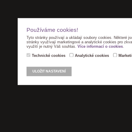
Používáme cookies!
Tyto stránky používají a ukládají soubory cookies. Některé js
stránky využívají marketingové a analytické cookies pro zkva
využití je nutný Váš souhlas.
Více informací o cookies
.
Technické cookies
Analytické cookies
Market
ULOŽIT NASTAVENÍ