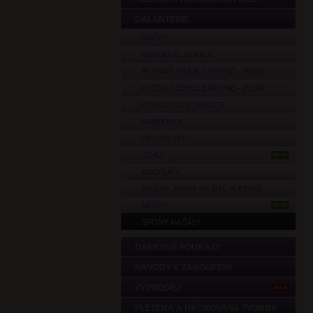
GALANTERIE
HÁČKY
KRUHOVÉ JEHLICE
PLETACÍ JEHLICE ROVNÉ - 35CM
PLETACÍ JEHLICE ROVNÉ - 25CM
PONOŽKOVÉ JEHLICE
BAMBULKY
DROBNOSTI
JEHLY
NOVÉ
KNOFLÍKY
KOŠÍKY, TAŠKY NA ŠITÍ, PLETENÍ
NŮŽKY
NOVÉ
SPONY NA ŠÁLY
DÁRKOVÉ POUKAZY
NÁVODY K ZAKOUPENÍ
VÝPRODEJ
AKCE
PLETENÁ A HÁČKOVANÁ TVORBA