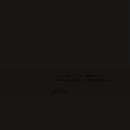
Copyright © 2012
Ganella.cz
tvorba www stránek
People For Net a.s.