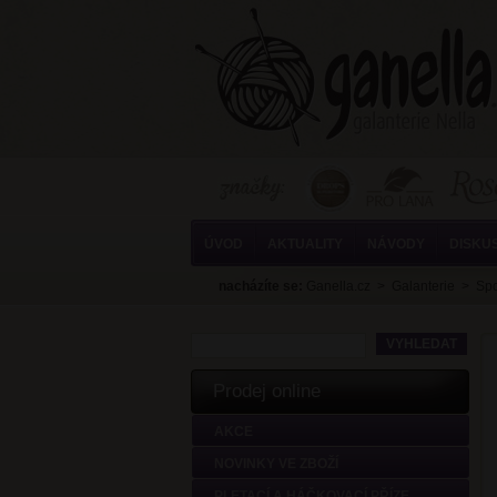
ÚVOD
AKTUALITY
NÁVODY
DISKU
nacházíte se:
Ganella.cz
>
Galanterie
>
Spo
Prodej online
AKCE
NOVINKY VE ZBOŽÍ
PLETACÍ A HÁČKOVACÍ PŘÍZE