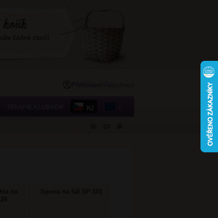
máte žádné zboží
Přihlášení
/
Registrace
TERAPIE KLUBKEM
Kč
€
hla na
Spona na šál SP-101
128