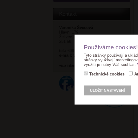
Kontakt
Veronika Švecová
Hlavní 179
Želivec
251 68
Používáme cookies!
tel.:
606752311
Tyto stránky používají a uklád
e-mail:
veronika@ganella.cz
stránky využívají marketingov
využití je nutný Váš souhlas.
více informací >
Technické cookies
A
ULOŽIT NASTAVENÍ