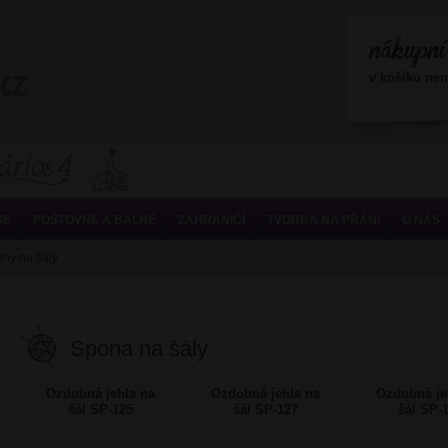
?>
v košíku ne
SE
POŠTOVNÉ A BALNÉ
ZAHRANIČÍ
TVORBA NA PŘÁNÍ
O NÁS
ny na šály
Spona na šály
Ozdobná jehla na
Ozdobná jehla na
Ozdobná je
šál SP-125
šál SP-127
šál SP-