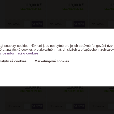
119,00 Kč
119,00 Kč
11
SKLADEM: 24 KS
SKLADEM: 23 KS
SKLADE
do košíku
do košíku
do košíku
Spona na šál SP-108
Spona na šál SP-110
Spona na šál
ají soubory cookies. Některé jsou nezbytné pro jejich správné fungování (tzv.
é a analytické cookies pro zkvalitnění našich služeb a přizpůsobení zobrazo
Více informací o cookies
.
nalytické cookies
Marketingové cookies
119,00 Kč
119,00 Kč
11
SKLADEM: 21 KS
SKLADEM: 11 KS
SKLADE
do košíku
do košíku
do košíku