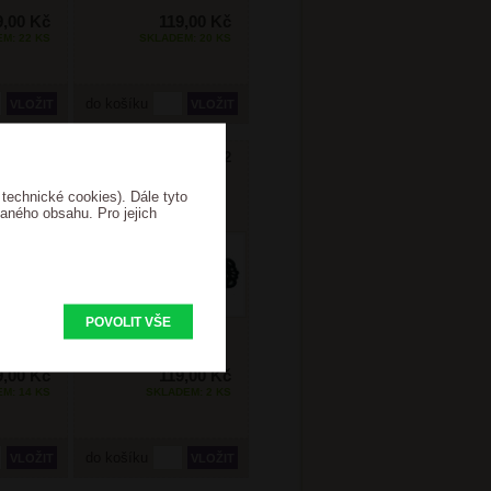
9,00 Kč
119,00 Kč
M: 22 KS
SKLADEM: 20 KS
do košíku
 SP-111
Spona na šál SP-112
 technické cookies). Dále tyto
vaného obsahu. Pro jejich
POVOLIT VŠE
9,00 Kč
119,00 Kč
M: 14 KS
SKLADEM: 2 KS
do košíku