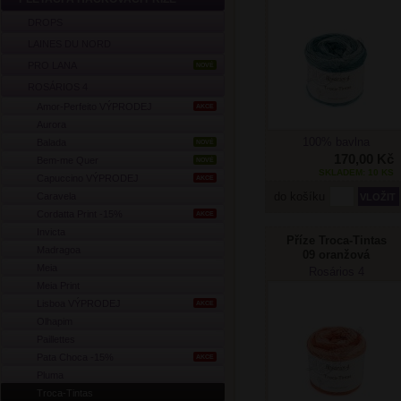
DROPS
LAINES DU NORD
PRO LANA
NOVÉ
ROSÁRIOS 4
Amor-Perfeito VÝPRODEJ
AKCE
Aurora
100% bavlna
Balada
NOVÉ
170,00 Kč
Bem-me Quer
NOVÉ
SKLADEM: 10 KS
Capuccino VÝPRODEJ
AKCE
do košíku
Caravela
Cordatta Print -15%
AKCE
Invicta
Příze Troca-Tintas
Madragoa
09 oranžová
Meia
Rosários 4
Meia Print
Lisboa VÝPRODEJ
AKCE
Olhapim
Paillettes
Pata Choca -15%
AKCE
Pluma
Troca-Tintas