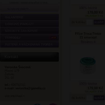
Undyed - nebarvená příze a vlna
100% bavlna
SCHACHENMAYR
170,00 Kč
SKLADEM: 7 KS
GALANTERIE
do košíku
DÁRKOVÉ POUKAZY
NÁVODY K ZAKOUPENÍ
Příze Troca-Tintas
21 smaragd
VÝPRODEJ
AKCE
Rosários 4
PLETENÁ A HÁČKOVANÁ TVORBA
Kontakt
Veronika Švecová
Hlavní 179
Želivec
251 68
100% bavlna
tel.:
606752311
170,00 Kč
e-mail:
veronika@ganella.cz
SKLADEM: 8 KS
více informací >
do košíku