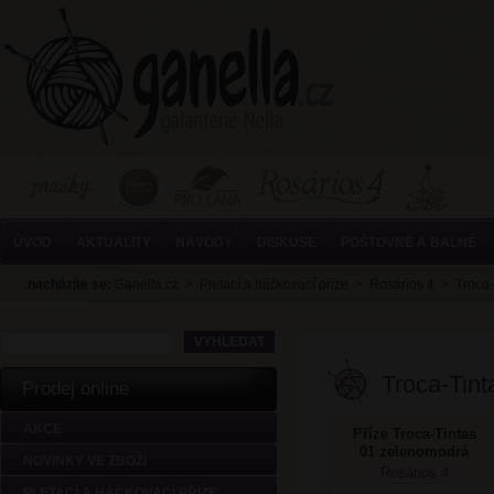
ÚVOD
AKTUALITY
NÁVODY
DISKUSE
POŠTOVNÉ A BALNÉ
nacházíte se:
Ganella.cz
>
Pletací a háčkovací příze
>
Rosários 4
>
Troca-
Troca-Tint
Prodej online
AKCE
Příze Troca-Tintas
01 zelenomodrá
NOVINKY VE ZBOŽÍ
Rosários 4
PLETACÍ A HÁČKOVACÍ PŘÍZE