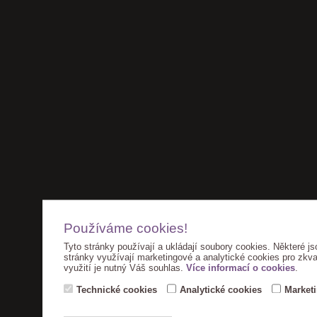
Používáme cookies!
Tyto stránky používají a ukládají soubory cookies. Některé js
stránky využívají marketingové a analytické cookies pro zkva
využití je nutný Váš souhlas.
Více informací o cookies
.
Technické cookies
Analytické cookies
Market