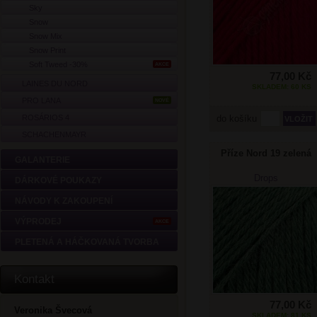
Sky
Snow
Snow Mix
Snow Print
Soft Tweed -30%
AKCE
77,00 Kč
LAINES DU NORD
SKLADEM: 60 KS
PRO LANA
NOVÉ
ROSÁRIOS 4
do košíku
SCHACHENMAYR
Příze Nord 19 zelená
GALANTERIE
Drops
DÁRKOVÉ POUKAZY
NÁVODY K ZAKOUPENÍ
VÝPRODEJ
AKCE
PLETENÁ A HÁČKOVANÁ TVORBA
Kontakt
77,00 Kč
Veronika Švecová
SKLADEM: 81 KS