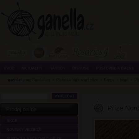
ÚVOD
AKTUALITY
NÁVODY
DISKUSE
POŠTOVNÉ A BALNÉ
nacházíte se:
Ganella.cz
>
Pletací a háčkovací příze
>
Drops
>
Nord
>
Př
Příze Nor
Prodej online
AKCE
NOVINKY VE ZBOŽÍ
PLETACÍ A HÁČKOVACÍ PŘÍZE