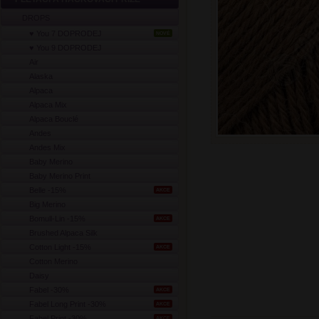
DROPS
♥ You 7 DOPRODEJ
NOVÉ
♥ You 9 DOPRODEJ
Air
Alaska
Alpaca
Alpaca Mix
Alpaca Bouclé
Andes
Andes Mix
Baby Merino
Baby Merino Print
Belle -15%
AKCE
Big Merino
Bomull-Lin -15%
AKCE
Brushed Alpaca Silk
Cotton Light -15%
AKCE
Cotton Merino
Daisy
Fabel -30%
AKCE
Fabel Long Print -30%
AKCE
Fabel Print -30%
AKCE