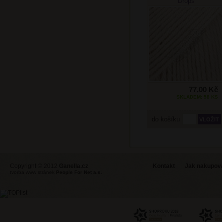
Drops
77,00 Kč
SKLADEM: 58 KS
do košíku
Copyright © 2012
Ganella.cz
Kontakt
Jak nakupovat
tvorba www stránek
People For Net a.s.