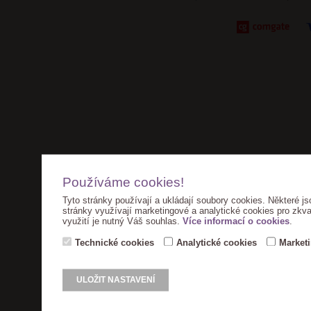
Používáme cookies!
Tyto stránky používají a ukládají soubory cookies. Některé js
stránky využívají marketingové a analytické cookies pro zkva
využití je nutný Váš souhlas.
Více informací o cookies
.
Technické cookies
Analytické cookies
Market
ULOŽIT NASTAVENÍ