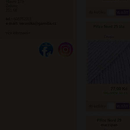
Hlavní 179
Želivec
251 68
do košíku
tel.:
606752311
e-mail:
veronika@ganella.cz
Příze Nord 25 lila
více informací >
Drops
77,00 Kč
SKLADEM: 66 KS
do košíku
Příze Nord 29
marzipan