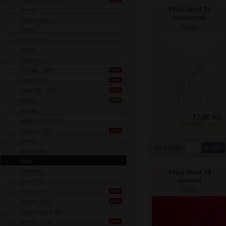
Příze Nord 01
Fiesta
smetanová
Fiesta Print
Drops
Flora
Flora Mix
Glitter
Karisma
Kid-Silk -30%
AKCE
Lima -30%
AKCE
Lima Mix -30%
AKCE
Magic
NOVÉ
Melody
77,00 Kč
Merino Extra Fine
SKLADEM: 92 KS
Muskat -15%
AKCE
Nepal
do košíku
Nepal Mix
Nord
Nord Mix
Příze Nord 14
červená
Nord Print
Drops
Paris -15%
AKCE
Polaris -30%
AKCE
Puna Natural Mix
Safran -15%
AKCE