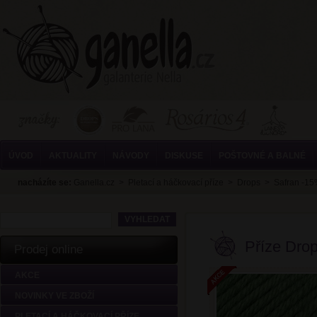
ÚVOD
AKTUALITY
NÁVODY
DISKUSE
POŠTOVNÉ A BALNÉ
nacházíte se:
Ganella.cz
>
Pletací a háčkovací příze
>
Drops
>
Safran -1
Příze Drop
Prodej online
AKCE
NOVINKY VE ZBOŽÍ
PLETACÍ A HÁČKOVACÍ PŘÍZE