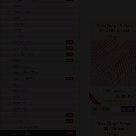
Fiesta
Fiesta Print
Flora
Flora Mix
Příze Drops Safran
Glitter
01 světlá růžová
Karisma
Drops
Kid-Silk -30%
AKCE
Lima -30%
AKCE
Lima Mix -30%
AKCE
Magic
NOVÉ
Melody
Merino Extra Fine
Muskat -15%
AKCE
Nepal
100% bavlna
Nepal Mix
34,00 Kč
Nord
SKLADEM: 83 KS
Nord Mix
do košíku
Nord Print
Paris -15%
AKCE
Polaris -30%
AKCE
Příze Drops Safran
Puna Natural Mix
06 džínová
Safran -15%
AKCE
Drops