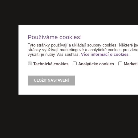
Používáme cookies!
Tyto stránky používají a ukládají soubory cookies. Některé js
stránky využívají marketingové a analytické cookies pro zkva
využití je nutný Váš souhlas.
Více informací o cookies
.
Technické cookies
Analytické cookies
Market
ULOŽIT NASTAVENÍ