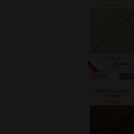
Drops
100% bavlna
34,00 Kč
SKLADEM: 68 KS
do košíku
Příze Drops Safran
68 coffee
Drops