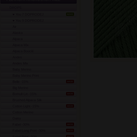
DROPS
♥ You 7 DOPRODEJ
NOVÉ
♥ You 9 DOPRODEJ
Air
Alaska
Alpaca
Alpaca Mix
Alpaca Bouclé
Andes
Andes Mix
Baby Merino
Baby Merino Print
Belle -15%
AKCE
Big Merino
Bomull-Lin -15%
AKCE
Brushed Alpaca Silk
Cotton Light -15%
AKCE
Cotton Merino
Daisy
Fabel -30%
AKCE
Fabel Long Print -30%
AKCE
Fabel Print -30%
AKCE