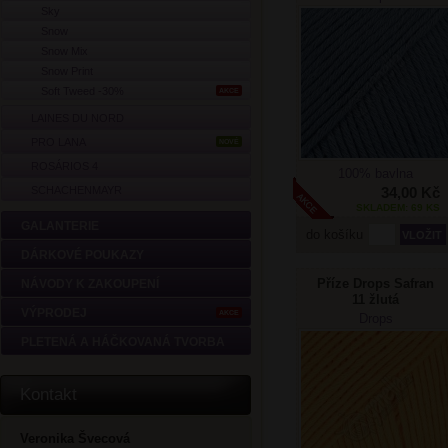
Sky
Snow
Snow Mix
Snow Print
Soft Tweed -30%
AKCE
LAINES DU NORD
PRO LANA
NOVÉ
ROSÁRIOS 4
100% bavlna
SCHACHENMAYR
34,00 Kč
SKLADEM: 69 KS
GALANTERIE
do košíku
DÁRKOVÉ POUKAZY
Příze Drops Safran
NÁVODY K ZAKOUPENÍ
11 žlutá
VÝPRODEJ
AKCE
Drops
PLETENÁ A HÁČKOVANÁ TVORBA
Kontakt
Veronika Švecová