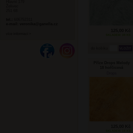
Hlavní 179
Želivec
251 68
tel.:
606752311
e-mail:
veronika@ganella.cz
125,00 Kč
více informací >
SKLADEM: 39 KS
do košíku
Příze Drops Melody
18 hořčicová
Doprodej
Drops
125,00 Kč
SKLADEM: 15 KS