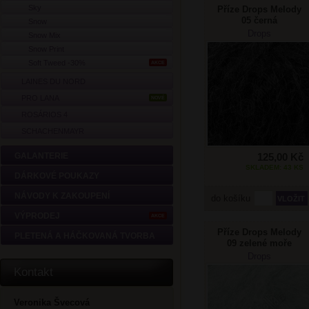
Sky
Příze Drops Melody
05 černá
Snow
Drops
Snow Mix
Snow Print
Soft Tweed -30%
AKCE
LAINES DU NORD
PRO LANA
NOVÉ
ROSÁRIOS 4
SCHACHENMAYR
125,00 Kč
GALANTERIE
SKLADEM: 43 KS
DÁRKOVÉ POUKAZY
NÁVODY K ZAKOUPENÍ
do košíku
VÝPRODEJ
AKCE
Příze Drops Melody
PLETENÁ A HÁČKOVANÁ TVORBA
09 zelené moře
Drops
Kontakt
Veronika Švecová