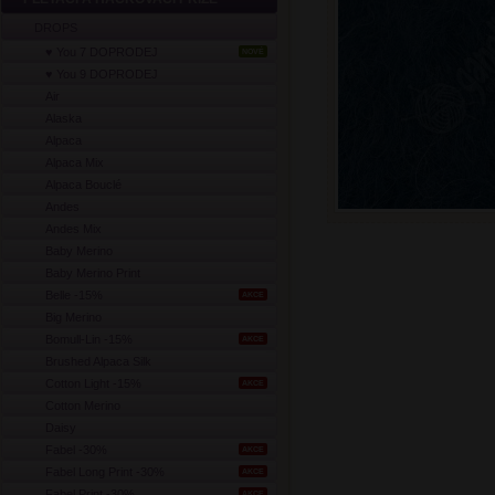
DROPS
♥ You 7 DOPRODEJ
NOVÉ
♥ You 9 DOPRODEJ
Air
Alaska
Alpaca
Alpaca Mix
Alpaca Bouclé
Andes
Andes Mix
Baby Merino
Baby Merino Print
Belle -15%
AKCE
Big Merino
Bomull-Lin -15%
AKCE
Brushed Alpaca Silk
Cotton Light -15%
AKCE
Cotton Merino
Daisy
Fabel -30%
AKCE
Fabel Long Print -30%
AKCE
Fabel Print -30%
AKCE