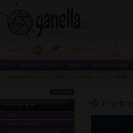
ÚVOD
AKTUALITY
NÁVODY
DISKUSE
POŠTOVNÉ A BALNÉ
nacházíte se:
Ganella.cz
>
Pletací a háčkovací příze
>
Drops
>
Melody
>
Příze Dro
Prodej online
AKCE
NOVINKY VE ZBOŽÍ
PLETACÍ A HÁČKOVACÍ PŘÍZE