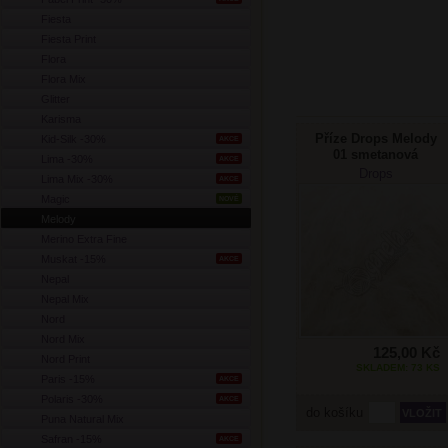
Fiesta
Fiesta Print
Flora
Flora Mix
Glitter
Karisma
Příze Drops Melody
Kid-Silk -30%
AKCE
01 smetanová
Lima -30%
AKCE
Drops
Lima Mix -30%
AKCE
Magic
NOVÉ
Melody
Merino Extra Fine
Muskat -15%
AKCE
Nepal
Nepal Mix
Nord
Nord Mix
125,00 Kč
Nord Print
SKLADEM: 73 KS
Paris -15%
AKCE
Polaris -30%
AKCE
do košíku
Puna Natural Mix
Safran -15%
AKCE