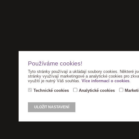
Používáme cookies!
Tyto stránky používají a ukládají soubory cookies. Některé js
stránky využívají marketingové a analytické cookies pro zkva
využití je nutný Váš souhlas.
Více informací o cookies
.
Technické cookies
Analytické cookies
Market
ULOŽIT NASTAVENÍ