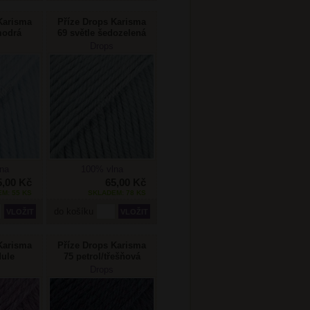
Karisma
Příze Drops Karisma
modrá
69 světle šedozelená
Drops
na
100% vlna
5,00 Kč
65,00 Kč
M: 55 KS
SKLADEM: 78 KS
do košíku
Karisma
Příze Drops Karisma
dule
75 petrol/třešňová
Drops