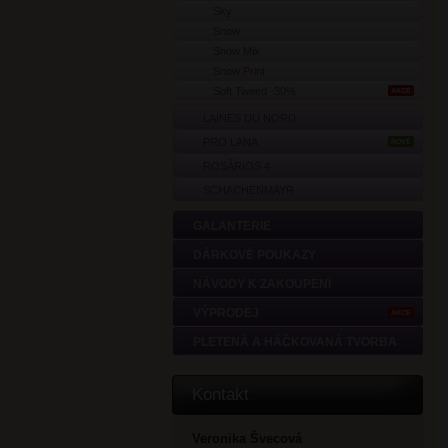
Sky
Snow
Snow Mix
Snow Print
Soft Tweed -30%
AKCE
LAINES DU NORD
PRO LANA
NOVÉ
ROSÁRIOS 4
SCHACHENMAYR
GALANTERIE
DÁRKOVÉ POUKAZY
NÁVODY K ZAKOUPENÍ
VÝPRODEJ
AKCE
PLETENÁ A HÁČKOVANÁ TVORBA
Kontakt
Veronika Švecová