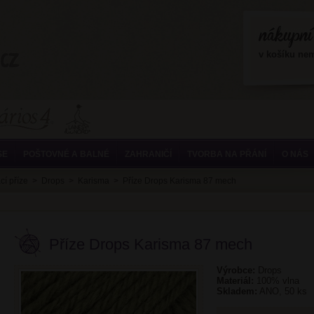
?>
v košíku ne
SE
POŠTOVNÉ A BALNÉ
ZAHRANIČÍ
TVORBA NA PŘÁNÍ
O NÁS
cí příze
>
Drops
>
Karisma
>
Příze Drops Karisma 87 mech
Příze Drops Karisma 87 mech
Výrobce:
Drops
Materiál:
100% vlna
Skladem:
ANO, 50 ks