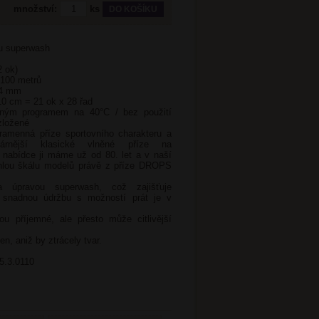
množství:
ks
ou superwash
2 ok)
 100 metrů
 4 mm
10 cm = 21 ok x 28 řad
trným programem na 40°C / bez použití
ozložené
amenná příze sportovního charakteru a
lárnější klasické vlněné příze na
 nabídce ji máme už od 80. let a v naší
áhlou škálu modelů právě z příze DROPS
a úpravou superwash, což zajišťuje
 snadnou údržbu s možností prát je v
ou příjemné, ale přesto může citlivější
n, aniž by ztrácely tvar.
5.3.0110