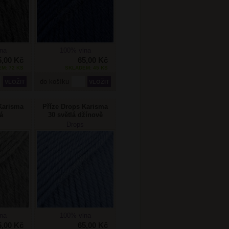
na
100% vlna
5,00 Kč
65,00 Kč
M: 72 KS
SKLADEM: 45 KS
do košíku
Karisma
Příze Drops Karisma
á
30 světlá džínově
modrá
Drops
na
100% vlna
5,00 Kč
65,00 Kč