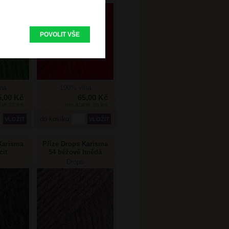
POVOLIT VŠE
na
100% vlna
5,00 Kč
65,00 Kč
M: 77 KS
SKLADEM: 50 KS
do košíku
Karisma
Příze Drops Karisma
cit
54 béžově hnědá
Drops