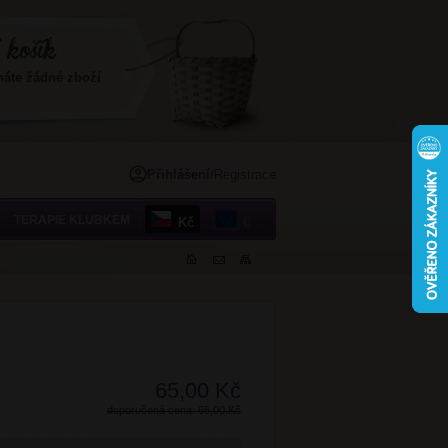
máte žádné zboží
Přihlášení
/
Registrace
TERAPIE KLUBKEM
Kč
€
65,00 Kč
doporučená cena: 65,00 Kč