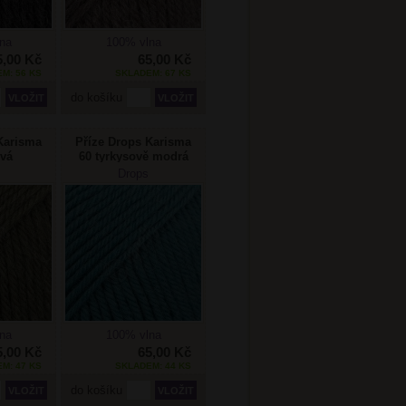
na
100% vlna
5,00 Kč
65,00 Kč
M: 56 KS
SKLADEM: 67 KS
do košíku
Karisma
Příze Drops Karisma
ová
60 tyrkysově modrá
Drops
na
100% vlna
5,00 Kč
65,00 Kč
M: 47 KS
SKLADEM: 44 KS
do košíku