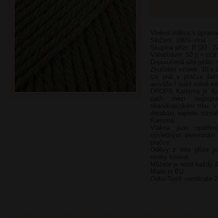
Vlněná stálice s úprav
Složení: 100% vlna
Skupina přízí: B (20 - 2
Váha/návin: 50 g = cca
Doporučená síla jehlic:
Zkušební vzorek: 10 x 
lze prát v pračce še
aviváže / sušit volně r
DROPS Karisma je 4pr
patří mezi nejpopu
skandinávském trhu. V
databázi najdete rozs
Karisma.
Vlákna jsou opatřen
výsledným pleteninám
pračce.
Oděvy z této příze js
osoby kousat.
Můžete je nosit každý de
Made in EU
Oeko-Tex® certificate 2