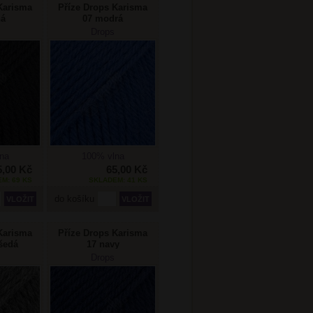
Karisma
Příze Drops Karisma
ná
07 modrá
Drops
na
100% vlna
5,00 Kč
65,00 Kč
M: 69 KS
SKLADEM: 41 KS
do košíku
Karisma
Příze Drops Karisma
šedá
17 navy
Drops