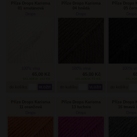
Příze Drops Karisma
Příze Drops Karisma
Příze Drops 
01 smetanová
04 hnědá
05 čer
Drops
Drops
Drops
100% vlna
100% vlna
100% vl
65,00 Kč
65,00 Kč
6
SKLADEM: 103 KS
SKLADEM: 71 KS
SKLADE
do košíku
do košíku
do košíku
Příze Drops Karisma
Příze Drops Karisma
Příze Drops 
11 oranžová
13 fuchsie
16 tmavá 
Drops
Drops
Drops