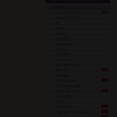
DROPS
♥ You 7 DOPRODEJ
NOVÉ
♥ You 9 DOPRODEJ
Air
Alaska
Alpaca
Alpaca Mix
Alpaca Bouclé
Andes
Andes Mix
Baby Merino
Baby Merino Print
Belle -15%
AKCE
Big Merino
Bomull-Lin -15%
AKCE
Brushed Alpaca Silk
Cotton Light -15%
AKCE
Cotton Merino
Daisy
Fabel -30%
AKCE
Fabel Long Print -30%
AKCE
Fabel Print -30%
AKCE