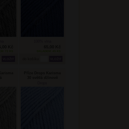
na
100% vlna
5,00 Kč
65,00 Kč
M: 72 KS
SKLADEM: 45 KS
do košíku
Karisma
Příze Drops Karisma
á
30 světlá džínově
modrá
Drops