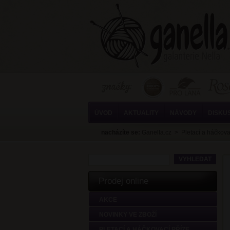
ÚVOD
AKTUALITY
NÁVODY
DISKU
nacházíte se:
Ganella.cz
>
Pletací a háčkova
Prodej online
AKCE
NOVINKY VE ZBOŽÍ
PLETACÍ A HÁČKOVACÍ PŘÍZE