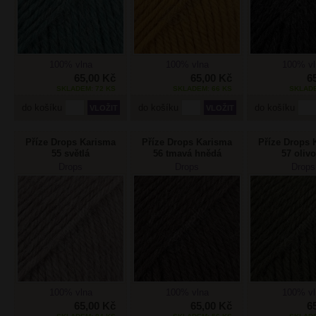
100% vlna
100% vlna
100% vl
65,00 Kč
65,00 Kč
6
SKLADEM: 72 KS
SKLADEM: 66 KS
SKLADE
do košíku
do košíku
do košíku
Příze Drops Karisma
Příze Drops Karisma
Příze Drops 
55 světlá
56 tmavá hnědá
57 oliv
béžovohnědá
Drops
Drops
Drops
100% vlna
100% vlna
100% vl
65,00 Kč
65,00 Kč
6