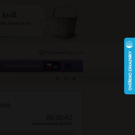
máte žádné zboží
Přihlášení
/
Registrace
TERAPIE KLUBKEM
Kč
€
lená
65,00 Kč
doporučená cena: 65,00 Kč