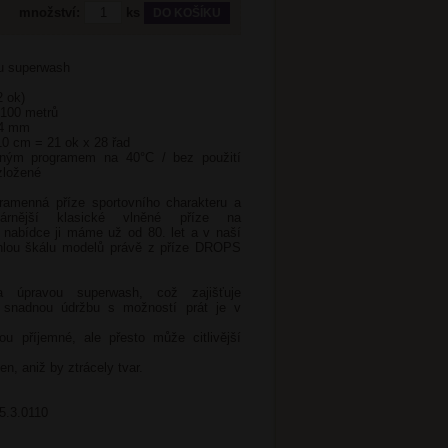
množství:
ks
ou superwash
2 ok)
 100 metrů
 4 mm
10 cm = 21 ok x 28 řad
trným programem na 40°C / bez použití
ozložené
amenná příze sportovního charakteru a
lárnější klasické vlněné příze na
 nabídce ji máme už od 80. let a v naší
áhlou škálu modelů právě z příze DROPS
a úpravou superwash, což zajišťuje
 snadnou údržbu s možností prát je v
ou příjemné, ale přesto může citlivější
n, aniž by ztrácely tvar.
5.3.0110