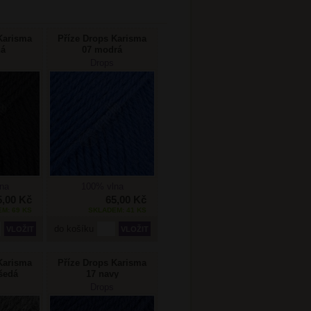
Karisma
Příze Drops Karisma
ná
07 modrá
Drops
na
100% vlna
5,00 Kč
65,00 Kč
M: 69 KS
SKLADEM: 41 KS
do košíku
Karisma
Příze Drops Karisma
šedá
17 navy
Drops