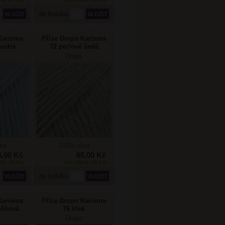
M: 47 KS
SKLADEM: 44 KS
do košíku
Karisma
Příze Drops Karisma
modrá
72 perlově šedá
Drops
na
100% vlna
5,00 Kč
65,00 Kč
M: 55 KS
SKLADEM: 68 KS
do košíku
Karisma
Příze Drops Karisma
řešňová
76 lilek
Drops