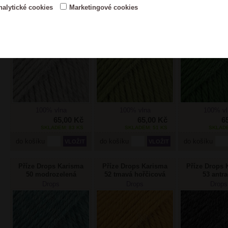
Příze Drops Karisma
Příze Drops Karisma
Příze Drops 
nalytické cookies
Marketingové cookies
44 světlá šedá
45 světlá olivová
47 zele
Drops
Drops
Drops
100% vlna
100% vlna
100% vl
65,00 Kč
65,00 Kč
6
SKLADEM: 83 KS
SKLADEM: 51 KS
SKLADE
do košíku
do košíku
do košíku
Příze Drops Karisma
Příze Drops Karisma
Příze Drops 
50 modrozelená
52 tmavá hořčicová
53 antra
Drops
Drops
Drops