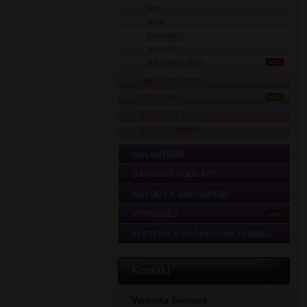
Sky
Snow
Snow Mix
Snow Print
Soft Tweed -30%
AKCE
LAINES DU NORD
PRO LANA
NOVÉ
ROSÁRIOS 4
SCHACHENMAYR
GALANTERIE
DÁRKOVÉ POUKAZY
NÁVODY K ZAKOUPENÍ
VÝPRODEJ
AKCE
PLETENÁ A HÁČKOVANÁ TVORBA
Kontakt
Veronika Švecová