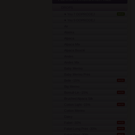
DROPS
♥ You 7 DOPRODEJ
NOVÉ
♥ You 9 DOPRODEJ
Air
Alaska
Alpaca
Alpaca Mix
Alpaca Bouclé
Andes
Andes Mix
Baby Merino
Baby Merino Print
Belle -15%
AKCE
Big Merino
Bomull-Lin -15%
AKCE
Brushed Alpaca Silk
Cotton Light -15%
AKCE
Cotton Merino
Daisy
Fabel -30%
AKCE
Fabel Long Print -30%
AKCE
Fabel Print -30%
AKCE