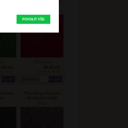
Karisma
Příze Drops Karisma
ná
48 vínová
Drops
POVOLIT VŠE
na
100% vlna
5,00 Kč
65,00 Kč
M: 77 KS
SKLADEM: 50 KS
do košíku
Karisma
Příze Drops Karisma
cit
54 béžově hnědá
Drops