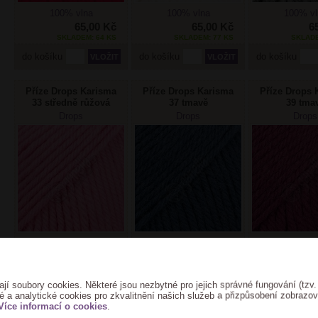
100% vlna
100% vlna
100% vl
65,00 Kč
65,00 Kč
6
SKLADEM: 64 KS
SKLADEM: 77 KS
SKLADE
do košíku
do košíku
do košíku
Příze Drops Karisma
Příze Drops Karisma
Příze Drops 
33 středně růžová
37 tmavě
39 tma
šedomodrá
starorůž
Drops
Drops
Drops
100% vlna
100% vlna
100% vl
65,00 Kč
65,00 Kč
6
SKLADEM: 50 KS
SKLADEM: 51 KS
SKLADE
ají soubory cookies. Některé jsou nezbytné pro jejich správné fungování (tzv.
do košíku
do košíku
do košíku
é a analytické cookies pro zkvalitnění našich služeb a přizpůsobení zobrazo
Více informací o cookies
.