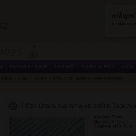
?>
v košíku ne
SE
POŠTOVNÉ A BALNÉ
ZAHRANIČÍ
TVORBA NA PŘÁNÍ
O NÁS
cí příze
>
Drops
>
Karisma
>
Příze Drops Karisma 69 světle šedozelená
Příze Drops Karisma 69 světle šedoze
Výrobce:
Drops
Materiál:
100% vlna
Skladem:
ANO, 78 ks