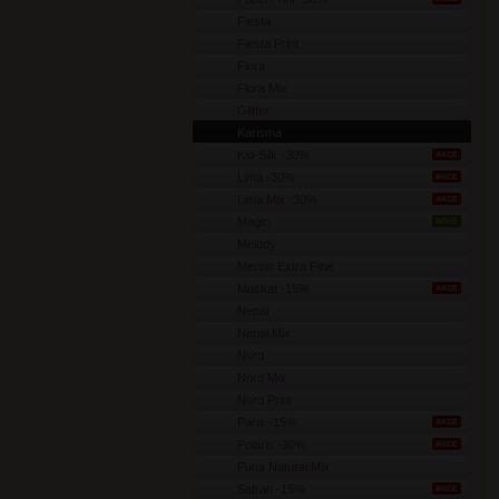
Fiesta
Fiesta Print
Flora
Flora Mix
Glitter
Karisma
Kid-Silk -30%
AKCE
Lima -30%
AKCE
Lima Mix -30%
AKCE
Magic
NOVÉ
Melody
Merino Extra Fine
Muskat -15%
AKCE
Nepal
Nepal Mix
Nord
Nord Mix
Nord Print
Paris -15%
AKCE
Polaris -30%
AKCE
Puna Natural Mix
Safran -15%
AKCE