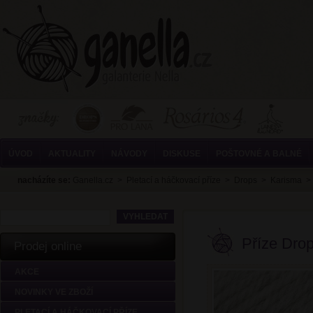
ÚVOD
AKTUALITY
NÁVODY
DISKUSE
POŠTOVNÉ A BALNÉ
nacházíte se:
Ganella.cz
>
Pletací a háčkovací příze
>
Drops
>
Karisma
Příze Dro
Prodej online
AKCE
NOVINKY VE ZBOŽÍ
PLETACÍ A HÁČKOVACÍ PŘÍZE