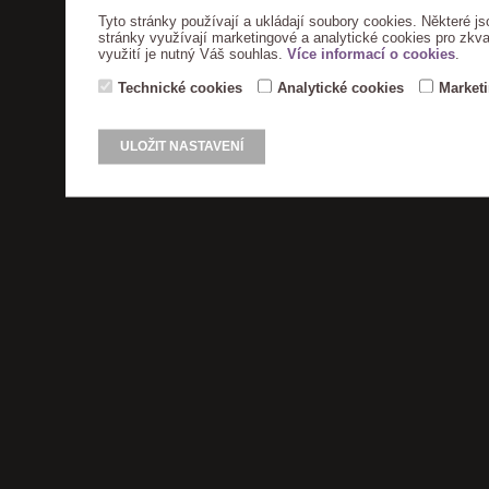
Tyto stránky používají a ukládají soubory cookies. Některé js
stránky využívají marketingové a analytické cookies pro zkva
využití je nutný Váš souhlas.
Více informací o cookies
.
Technické cookies
Analytické cookies
Market
ULOŽIT NASTAVENÍ