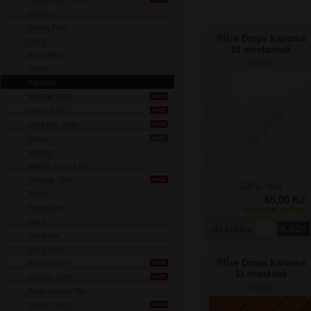
Fiesta
Fiesta Print
Příze Drops Karisma
Flora
01 smetanová
Flora Mix
Drops
Glitter
Karisma
Kid-Silk -30%
AKCE
Lima -30%
AKCE
Lima Mix -30%
AKCE
Magic
NOVÉ
Melody
Merino Extra Fine
Muskat -15%
AKCE
100% vlna
Nepal
65,00 Kč
Nepal Mix
SKLADEM: 103 KS
Nord
do košíku
Nord Mix
Nord Print
Příze Drops Karisma
Paris -15%
AKCE
11 oranžová
Polaris -30%
AKCE
Drops
Puna Natural Mix
Safran -15%
AKCE