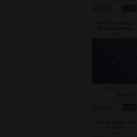
SKLADEM: 84 KS
do košíku
Příze Drops Karisma
65 džínově modrá
Drops
100% vlna
65,00 Kč
SKLADEM: 59 KS
do košíku
Příze Drops Karisma
73 petrol
Drops