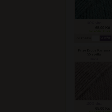
100% vlna
65,00 Kč
SKLADEM: 72 KS
do košíku
Příze Drops Karisma
55 světlá
béžovohnědá
Drops
100% vlna
65,00 Kč