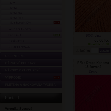
Sky
Snow
Snow Mix
Snow Print
Soft Tweed -30%
AKCE
LAINES DU NORD
PRO LANA
100% vlna
NOVÉ
65,00 Kč
ROSÁRIOS 4
SKLADEM: 51 KS
SCHACHENMAYR
do košíku
GALANTERIE
Příze Drops Karisma
DÁRKOVÉ POUKAZY
18 červená
NÁVODY K ZAKOUPENÍ
Drops
VÝPRODEJ
AKCE
PLETENÁ A HÁČKOVANÁ TVORBA
Kontakt
Veronika Švecová