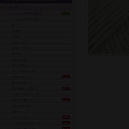
DROPS
♥ You 7 DOPRODEJ
NOVÉ
♥ You 9 DOPRODEJ
Air
Alaska
Alpaca
Alpaca Mix
Alpaca Bouclé
Andes
Andes Mix
Baby Merino
Baby Merino Print
Belle -15%
AKCE
Big Merino
Bomull-Lin -15%
AKCE
Brushed Alpaca Silk
Cotton Light -15%
AKCE
Cotton Merino
Daisy
Fabel -30%
AKCE
Fabel Long Print -30%
AKCE
Fabel Print -30%
AKCE