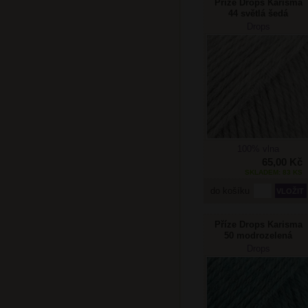
Příze Drops Karisma
44 světlá šedá
Drops
100% vlna
65,00 Kč
SKLADEM: 83 KS
do košíku
Příze Drops Karisma
50 modrozelená
Drops