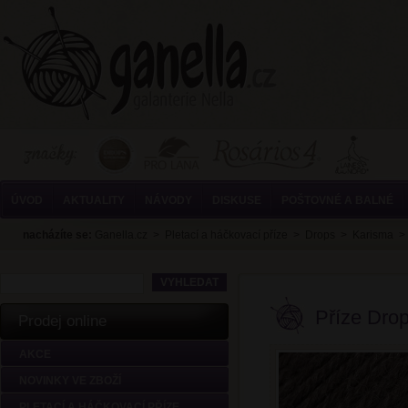
ÚVOD
AKTUALITY
NÁVODY
DISKUSE
POŠTOVNÉ A BALNÉ
nacházíte se:
Ganella.cz
>
Pletací a háčkovací příze
>
Drops
>
Karisma
Příze Dro
Prodej online
AKCE
NOVINKY VE ZBOŽÍ
PLETACÍ A HÁČKOVACÍ PŘÍZE