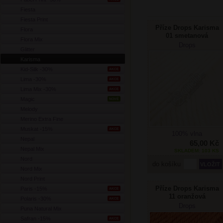
Fiesta
Fiesta Print
Příze Drops Karisma
Flora
01 smetanová
Flora Mix
Drops
Glitter
Karisma
Kid-Silk -30%
AKCE
Lima -30%
AKCE
Lima Mix -30%
AKCE
Magic
NOVÉ
Melody
Merino Extra Fine
Muskat -15%
AKCE
100% vlna
Nepal
65,00 Kč
Nepal Mix
SKLADEM: 103 KS
Nord
do košíku
Nord Mix
Nord Print
Příze Drops Karisma
Paris -15%
AKCE
11 oranžová
Polaris -30%
AKCE
Drops
Puna Natural Mix
Safran -15%
AKCE