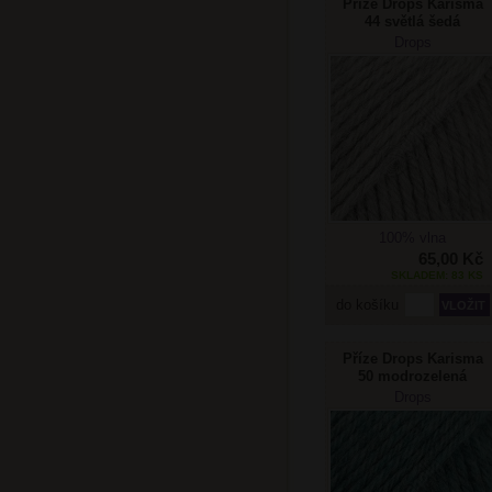
Příze Drops Karisma
44 světlá šedá
Drops
100% vlna
65,00 Kč
SKLADEM: 83 KS
do košíku
Příze Drops Karisma
50 modrozelená
Drops