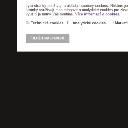
Tyto stránky používají a ukládají soubory cookies. Některé js
stránky využívají marketingové a analytické cookies pro zkva
využití je nutný Váš souhlas.
Více informací o cookies
.
Technické cookies
Analytické cookies
Market
ULOŽIT NASTAVENÍ