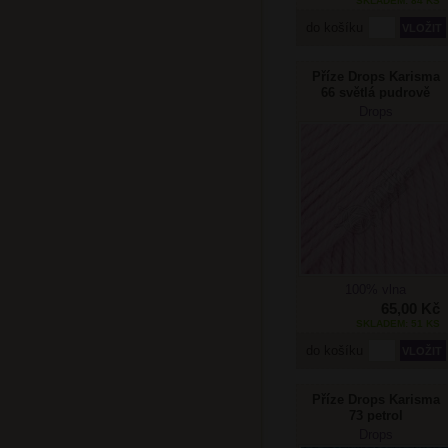
SKLADEM: 84 KS
do košíku
Příze Drops Karisma
66 světlá pudrově
růžová
Drops
100% vlna
65,00 Kč
SKLADEM: 51 KS
do košíku
Příze Drops Karisma
73 petrol
Drops