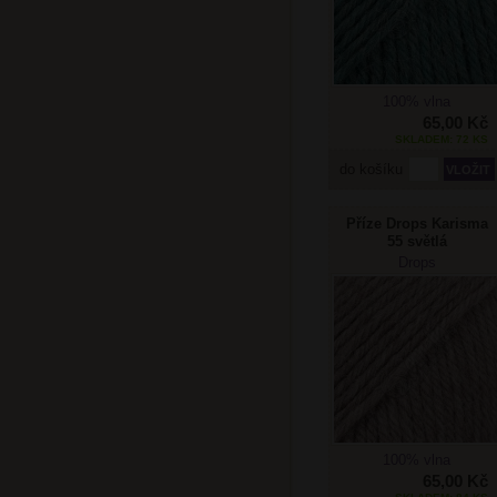
100% vlna
65,00 Kč
SKLADEM: 72 KS
do košíku
Příze Drops Karisma
55 světlá
béžovohnědá
Drops
100% vlna
65,00 Kč