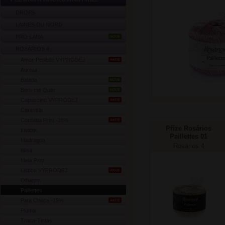
DROPS
LAINES DU NORD
PRO LANA
NOVÉ
ROSÁRIOS 4
Amor-Perfeito VÝPRODEJ
AKCE
Aurora
Balada
NOVÉ
Bem-me Quer
NOVÉ
Capuccino VÝPRODEJ
AKCE
Caravela
Cordatta Print -15%
AKCE
Příze Rosários
Invicta
Paillettes 01
Madragoa
Rosários 4
Meia
Meia Print
Lisboa VÝPRODEJ
AKCE
Olhapim
Paillettes
Pata Choca -15%
AKCE
Pluma
Troca-Tintas