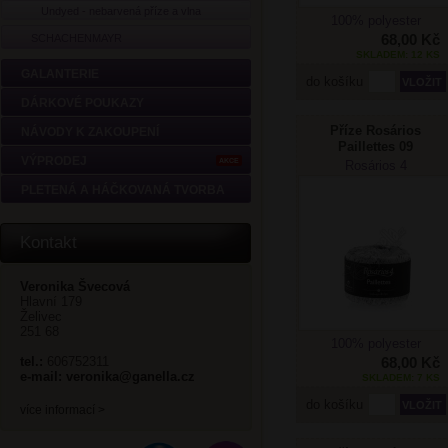
Undyed - nebarvená příze a vlna
100% polyester
68,00 Kč
SCHACHENMAYR
SKLADEM: 12 KS
GALANTERIE
do košíku
DÁRKOVÉ POUKAZY
Příze Rosários
NÁVODY K ZAKOUPENÍ
Paillettes 09
VÝPRODEJ
AKCE
Rosários 4
PLETENÁ A HÁČKOVANÁ TVORBA
Kontakt
Veronika Švecová
Hlavní 179
Želivec
251 68
100% polyester
tel.:
606752311
68,00 Kč
e-mail:
veronika@ganella.cz
SKLADEM: 7 KS
do košíku
více informací >