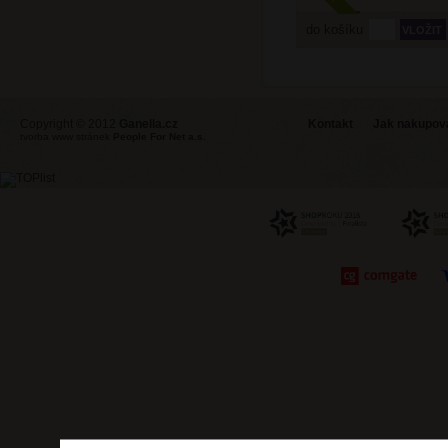
do košíku
Copyright © 2012
Ganella.cz
Kontakt
Jak nakupovat
tvorba www stránek
People For Net a.s.