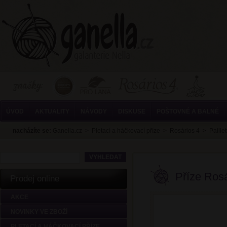
ÚVOD
AKTUALITY
NÁVODY
DISKUSE
POŠTOVNÉ A BALNÉ
nacházíte se:
Ganella.cz
>
Pletací a háčkovací příze
>
Rosários 4
>
Paillet
Příze Rosá
Prodej online
AKCE
NOVINKY VE ZBOŽÍ
PLETACÍ A HÁČKOVACÍ PŘÍZE