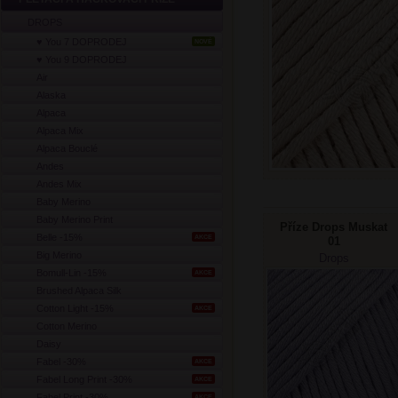
DROPS
♥ You 7 DOPRODEJ
NOVÉ
♥ You 9 DOPRODEJ
Air
Alaska
Alpaca
Alpaca Mix
Alpaca Bouclé
Andes
Andes Mix
Baby Merino
Baby Merino Print
Příze Drops Muskat
Belle -15%
AKCE
01
modrolevandulová
Big Merino
Drops
Bomull-Lin -15%
AKCE
Brushed Alpaca Silk
Cotton Light -15%
AKCE
Cotton Merino
Daisy
Fabel -30%
AKCE
Fabel Long Print -30%
AKCE
Fabel Print -30%
AKCE