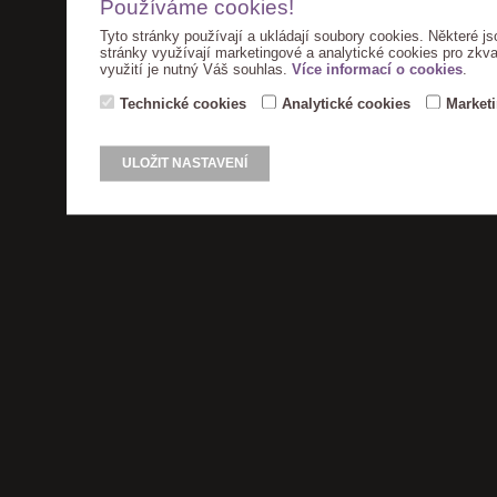
Používáme cookies!
Tyto stránky používají a ukládají soubory cookies. Některé js
stránky využívají marketingové a analytické cookies pro zkva
využití je nutný Váš souhlas.
Více informací o cookies
.
Technické cookies
Analytické cookies
Market
ULOŽIT NASTAVENÍ