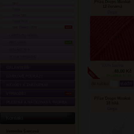
Příze Drops Muskat
Sky
12 červená
Snow
Drops
Snow Mix
Snow Print
Soft Tweed -30%
AKCE
LAINES DU NORD
PRO LANA
NOVÉ
ROSÁRIOS 4
SCHACHENMAYR
100% bavlna
GALANTERIE
48,00 Kč
SKLADEM: 87 KS
DÁRKOVÉ POUKAZY
do košíku
NÁVODY K ZAKOUPENÍ
VÝPRODEJ
AKCE
Příze Drops Muskat
PLETENÁ A HÁČKOVANÁ TVORBA
18 bílá
Drops
Kontakt
Veronika Švecová