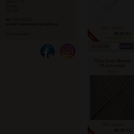
Hlavní 179
Želivec
251 68
tel.:
606752311
e-mail:
veronika@ganella.cz
100% bavlna
48,00 Kč
více informací >
SKLADEM: 91 KS
do košíku
Příze Drops Muskat
24 šedohnědá
Drops
100% bavlna
48,00 Kč