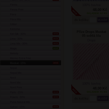
Fiesta
100% bavlna
48,00 Kč
Fiesta Print
SKLADEM: 62 KS
Flora
Flora Mix
do košíku
Glitter
Karisma
Příze Drops Muskat
Kid-Silk -30%
AKCE
05 světlá lila
Lima -30%
AKCE
Drops
Lima Mix -30%
AKCE
Magic
NOVÉ
Melody
Merino Extra Fine
Muskat -15%
AKCE
Nepal
Nepal Mix
Nord
Nord Mix
100% bavlna
Nord Print
48,00 Kč
SKLADEM: 91 KS
Paris -15%
AKCE
Polaris -30%
AKCE
do košíku
Puna Natural Mix
Safran -15%
AKCE