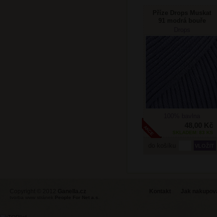
Příze Drops Muskat
91 modrá bouře
Drops
100% bavlna
48,00 Kč
SKLADEM: 83 KS
do košíku
Copyright © 2012
Ganella.cz
Kontakt
Jak nakupovat
tvorba www stránek
People For Net a.s.