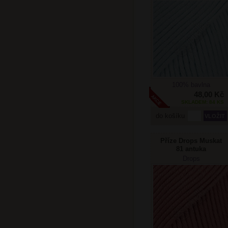
100% bavlna
48,00 Kč
SKLADEM: 84 KS
do košíku
Příze Drops Muskat
81 antuka
Drops