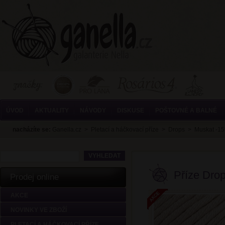
ÚVOD
AKTUALITY
NÁVODY
DISKUSE
POŠTOVNÉ A BALNÉ
nacházíte se:
Ganella.cz
>
Pletací a háčkovací příze
>
Drops
>
Muskat -1
Příze Dro
Prodej online
AKCE
NOVINKY VE ZBOŽÍ
PLETACÍ A HÁČKOVACÍ PŘÍZE