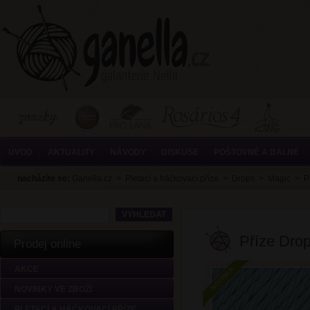
ÚVOD
AKTUALITY
NÁVODY
DISKUSE
POŠTOVNÉ A BALNÉ
nacházíte se:
Ganella.cz
>
Pletací a háčkovací příze
>
Drops
>
Magic
>
P
Příze Dro
Prodej online
AKCE
NOVINKY VE ZBOŽÍ
PLETACÍ A HÁČKOVACÍ PŘÍZE