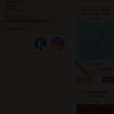
Hlavní 179
Želivec
251 68
Příze Drops Magic
19 světlá tyrkysová
tel.:
606752311
Drops
e-mail:
veronika@ganella.cz
více informací >
100% bavlna
31,00 Kč
SKLADEM: 23 KS
do košíku
Příze Drops Magic
23 švestka
Drops