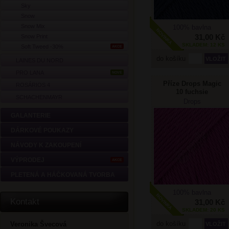
Sky
Snow
Snow Mix
100% bavlna
31,00 Kč
Snow Print
SKLADEM: 12 KS
Soft Tweed -30%
AKCE
do košíku
LAINES DU NORD
PRO LANA
NOVÉ
Příze Drops Magic
ROSÁRIOS 4
10 fuchsie
SCHACHENMAYR
Drops
GALANTERIE
DÁRKOVÉ POUKAZY
NÁVODY K ZAKOUPENÍ
VÝPRODEJ
AKCE
PLETENÁ A HÁČKOVANÁ TVORBA
100% bavlna
Kontakt
31,00 Kč
SKLADEM: 20 KS
do košíku
Veronika Švecová