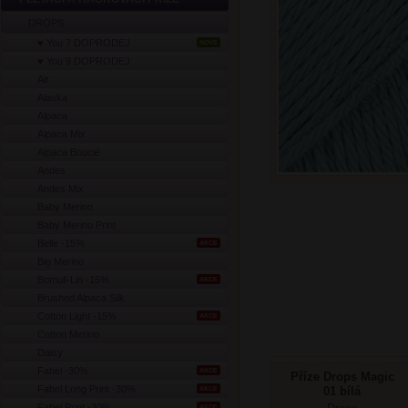
DROPS
♥ You 7 DOPRODEJ
NOVÉ
♥ You 9 DOPRODEJ
Air
Alaska
Alpaca
Alpaca Mix
Alpaca Bouclé
Andes
Andes Mix
Baby Merino
Baby Merino Print
Belle -15%
AKCE
Big Merino
Bomull-Lin -15%
AKCE
Brushed Alpaca Silk
Cotton Light -15%
AKCE
Cotton Merino
Daisy
Fabel -30%
AKCE
Příze Drops Magic
Fabel Long Print -30%
01 bílá
AKCE
Fabel Print -30%
AKCE