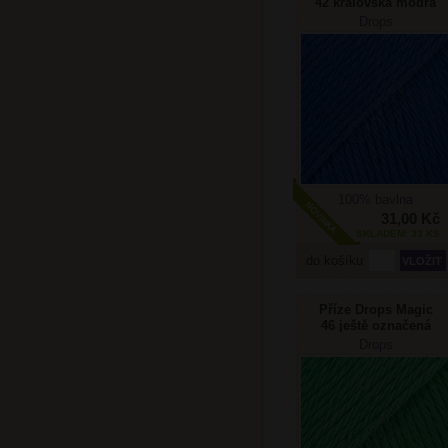
42 královská modrá
Drops
100% bavlna
31,00 Kč
SKLADEM: 33 KS
do košíku
Příze Drops Magic
46 ještě označená
jako You 7 46 zelený
Drops
papoušek