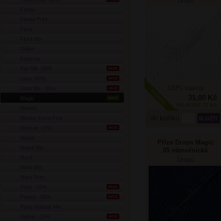
Drops
Fiesta
Fiesta Print
Flora
Flora Mix
Glitter
Karisma
Kid-Silk -30%
AKCE
Lima -30%
AKCE
100% bavlna
Lima Mix -30%
AKCE
31,00 Kč
Magic
NOVÉ
SKLADEM: 32 KS
Melody
do košíku
Merino Extra Fine
Muskat -15%
AKCE
Nepal
Příze Drops Magic
Nepal Mix
05 námořnická
Nord
Drops
Nord Mix
Nord Print
Paris -15%
AKCE
Polaris -30%
AKCE
Puna Natural Mix
Safran -15%
AKCE