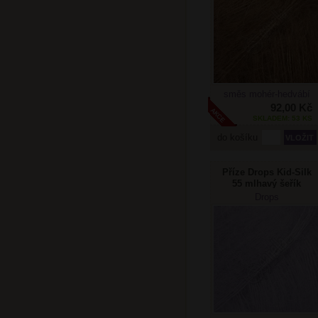
směs mohér-hedvábí
92,00 Kč
SKLADEM: 53 KS
do košíku
Příze Drops Kid-Silk
55 mlhavý šeřík
Drops