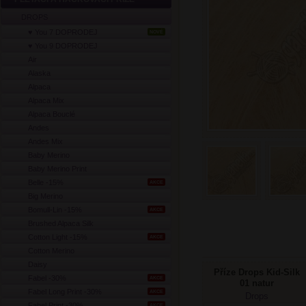
DROPS
♥ You 7 DOPRODEJ
NOVÉ
♥ You 9 DOPRODEJ
Air
Alaska
Alpaca
Alpaca Mix
Alpaca Bouclé
Andes
Andes Mix
Baby Merino
Baby Merino Print
Belle -15%
AKCE
Big Merino
Bomull-Lin -15%
AKCE
Brushed Alpaca Silk
Cotton Light -15%
AKCE
Cotton Merino
Daisy
Příze Drops Kid-Silk
Fabel -30%
AKCE
01 natur
Fabel Long Print -30%
AKCE
Drops
Fabel Print -30%
AKCE