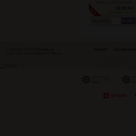
směs mohér-hedvábí
92,00 Kč
SKLADEM: 49 KS
do košíku
Copyright © 2012
Ganella.cz
Kontakt
Jak nakupovat
tvorba www stránek
People For Net a.s.