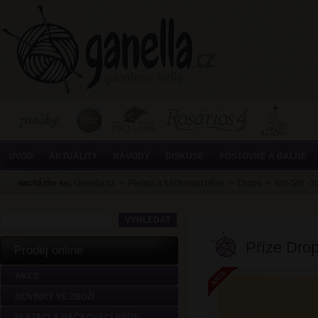
ÚVOD
AKTUALITY
NÁVODY
DISKUSE
POŠTOVNÉ A BALNÉ
nacházíte se:
Ganella.cz
>
Pletací a háčkovací příze
>
Drops
>
Kid-Silk -
Příze Drop
Prodej online
AKCE
NOVINKY VE ZBOŽÍ
PLETACÍ A HÁČKOVACÍ PŘÍZE