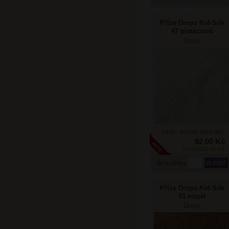
Příze Drops Kid-Silk
47 pistáciová
zmrzlina
Drops
směs mohér-hedvábí
92,00 Kč
SKLADEM: 61 KS
do košíku
Příze Drops Kid-Silk
51 nugát
Drops