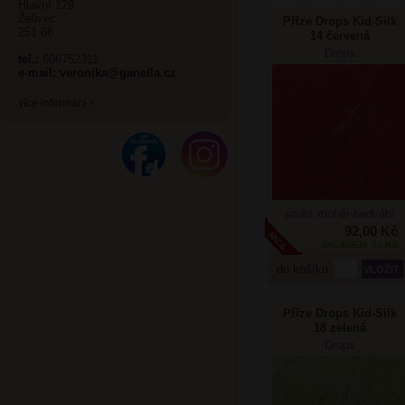
Hlavní 179
Želivec
Příze Drops Kid-Silk
251 68
14 červená
Drops
tel.:
606752311
e-mail:
veronika@ganella.cz
více informací >
směs mohér-hedvábí
92,00 Kč
SKLADEM: 54 KS
do košíku
Příze Drops Kid-Silk
18 zelená
Drops