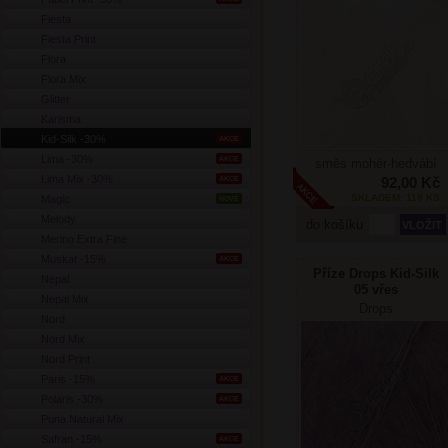
Fiesta
Fiesta Print
Flora
Flora Mix
Glitter
Karisma
Kid-Silk -30%
AKCE
Lima -30%
AKCE
směs mohér-hedvábí
Lima Mix -30%
92,00 Kč
AKCE
SKLADEM: 119 KS
Magic
NOVÉ
Melody
do košíku
Merino Extra Fine
Muskat -15%
AKCE
Příze Drops Kid-Silk
Nepal
05 vřes
Nepal Mix
Drops
Nord
Nord Mix
Nord Print
Paris -15%
AKCE
Polaris -30%
AKCE
Puna Natural Mix
Safran -15%
AKCE