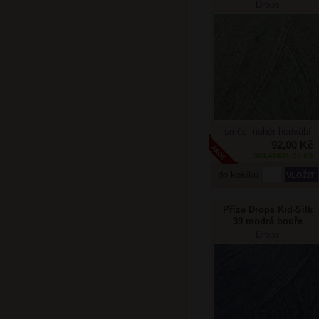
Drops
směs mohér-hedvábí
92,00 Kč
SKLADEM: 55 KS
do košíku
Příze Drops Kid-Silk
39 modrá bouře
Drops