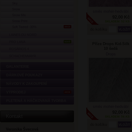
Sky
Snow
směs mohér-hedvábí
Snow Mix
92,00 Kč
Snow Print
SKLADEM: 52 KS
Soft Tweed -30%
AKCE
do košíku
LAINES DU NORD
PRO LANA
NOVÉ
Příze Drops Kid-Silk
10 šedá
ROSÁRIOS 4
Drops
SCHACHENMAYR
GALANTERIE
DÁRKOVÉ POUKAZY
NÁVODY K ZAKOUPENÍ
VÝPRODEJ
AKCE
PLETENÁ A HÁČKOVANÁ TVORBA
směs mohér-hedvábí
92,00 Kč
Kontakt
SKLADEM: 56 KS
do košíku
Veronika Švecová