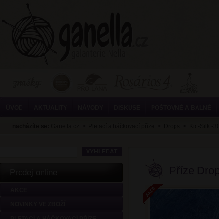
ÚVOD
AKTUALITY
NÁVODY
DISKUSE
POŠTOVNÉ A BALNÉ
nacházíte se:
Ganella.cz
>
Pletací a háčkovací příze
>
Drops
>
Kid-Silk -
Příze Drop
Prodej online
AKCE
NOVINKY VE ZBOŽÍ
PLETACÍ A HÁČKOVACÍ PŘÍZE