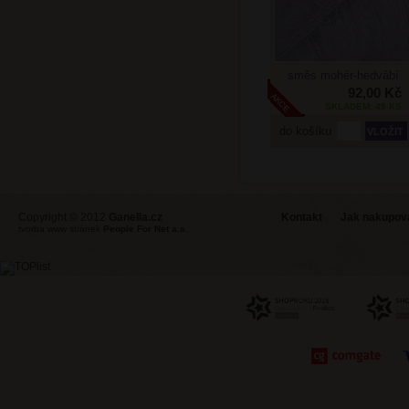
směs mohér-hedvábí
92,00 Kč
SKLADEM: 49 KS
do košíku
Copyright © 2012
Ganella.cz
Kontakt
Jak nakupovat
tvorba www stránek
People For Net a.s.