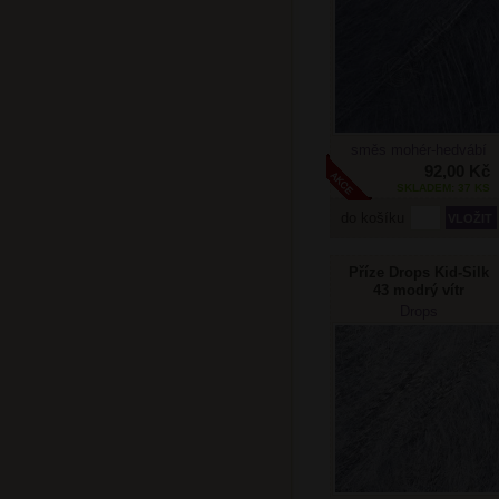
směs mohér-hedvábí
92,00 Kč
SKLADEM: 37 KS
do košíku
Příze Drops Kid-Silk
43 modrý vítr
Doprodej
Drops