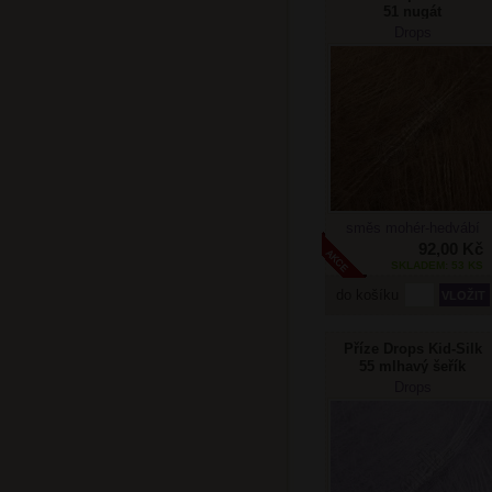
51 nugát
Drops
směs mohér-hedvábí
92,00 Kč
SKLADEM: 53 KS
do košíku
Příze Drops Kid-Silk
55 mlhavý šeřík
Drops