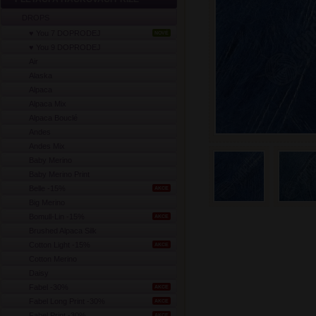
DROPS
♥ You 7 DOPRODEJ
NOVÉ
♥ You 9 DOPRODEJ
Air
Alaska
Alpaca
Alpaca Mix
Alpaca Bouclé
Andes
Andes Mix
Baby Merino
Baby Merino Print
Belle -15%
AKCE
Big Merino
Bomull-Lin -15%
AKCE
Brushed Alpaca Silk
Cotton Light -15%
AKCE
Cotton Merino
Daisy
Fabel -30%
AKCE
Fabel Long Print -30%
AKCE
Fabel Print -30%
AKCE