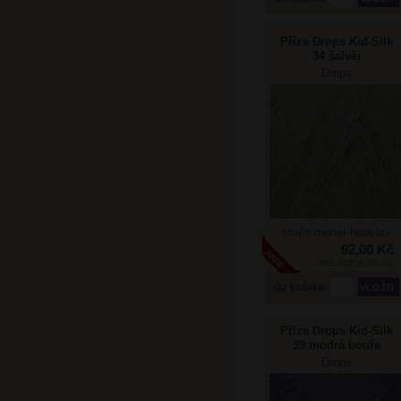
Příze Drops Kid-Silk
34 šalvěj
Drops
směs mohér-hedvábí
92,00 Kč
SKLADEM: 55 KS
do košíku
Příze Drops Kid-Silk
39 modrá bouře
Drops