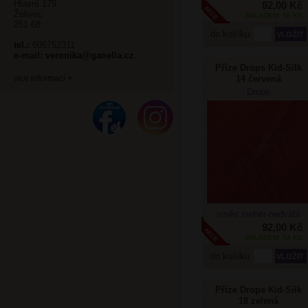
Hlavní 179
92,00 Kč
Želivec
SKLADEM: 56 KS
251 68
do košíku
tel.:
606752311
e-mail:
veronika@ganella.cz
Příze Drops Kid-Silk
14 červená
více informací >
Drops
směs mohér-hedvábí
92,00 Kč
SKLADEM: 54 KS
do košíku
Příze Drops Kid-Silk
18 zelená