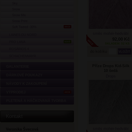
Sky
Snow
Snow Mix
Snow Print
Soft Tweed -30%
AKCE
směs mohér-hedvábí
LAINES DU NORD
92,00 Kč
PRO LANA
NOVÉ
SKLADEM: 52 KS
ROSÁRIOS 4
do košíku
SCHACHENMAYR
Příze Drops Kid-Silk
GALANTERIE
10 šedá
DÁRKOVÉ POUKAZY
Drops
NÁVODY K ZAKOUPENÍ
VÝPRODEJ
AKCE
PLETENÁ A HÁČKOVANÁ TVORBA
Kontakt
směs mohér-hedvábí
Veronika Švecová