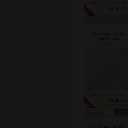
směs mohér-hedvábí
92,00 Kč
Příze Drops Kid-Silk
47 pistáciová
zmrzlina
Drops
směs mohér-hedvábí
92,00 Kč
SKLADEM: 61 KS
do košíku
Příze Drops Kid-Silk