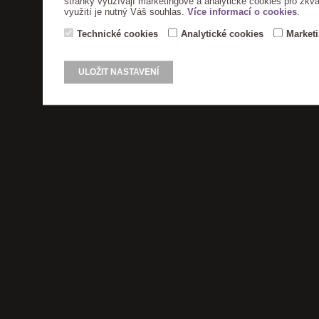
stránky využívají marketingové a analytické cookies pro zkva
využití je nutný Váš souhlas.
Více informací o cookies
.
Technické cookies
Analytické cookies
Market
ULOŽIT NASTAVENÍ