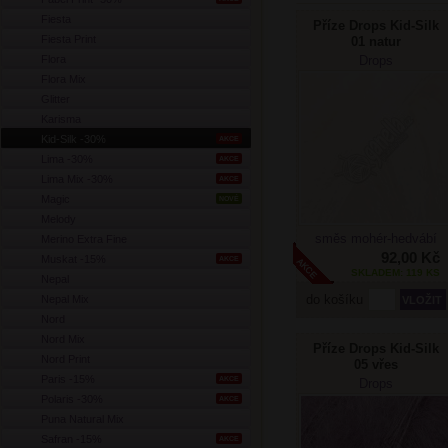
Fiesta
Příze Drops Kid-Silk
Fiesta Print
01 natur
Flora
Drops
Flora Mix
Glitter
Karisma
Kid-Silk -30%
AKCE
Lima -30%
AKCE
Lima Mix -30%
AKCE
Magic
NOVÉ
Melody
směs mohér-hedvábí
Merino Extra Fine
92,00 Kč
Muskat -15%
AKCE
SKLADEM: 119 KS
Nepal
do košíku
Nepal Mix
Nord
Nord Mix
Příze Drops Kid-Silk
Nord Print
05 vřes
Paris -15%
AKCE
Drops
Polaris -30%
AKCE
Puna Natural Mix
Safran -15%
AKCE