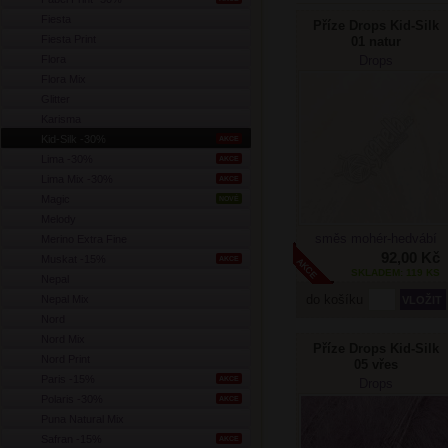
Fiesta
Příze Drops Kid-Silk
Fiesta Print
01 natur
Flora
Drops
Flora Mix
Glitter
Karisma
Kid-Silk -30%
AKCE
Lima -30%
AKCE
Lima Mix -30%
AKCE
Magic
NOVÉ
Melody
směs mohér-hedvábí
Merino Extra Fine
92,00 Kč
Muskat -15%
AKCE
SKLADEM: 119 KS
Nepal
do košíku
Nepal Mix
Nord
Nord Mix
Příze Drops Kid-Silk
Nord Print
05 vřes
Paris -15%
AKCE
Drops
Polaris -30%
AKCE
Puna Natural Mix
Safran -15%
AKCE