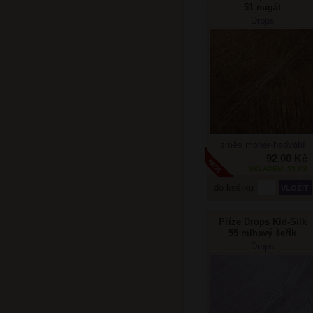
51 nugát
Drops
směs mohér-hedvábí
92,00 Kč
SKLADEM: 53 KS
do košíku
Příze Drops Kid-Silk
55 mlhavý šeřík
Drops