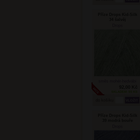
Příze Drops Kid-Silk
34 šalvěj
Drops
směs mohér-hedvábí
92,00 Kč
SKLADEM: 55 KS
do košíku
Příze Drops Kid-Silk
39 modrá bouře
Drops