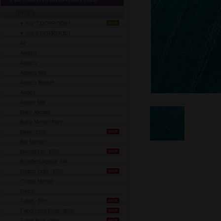
DROPS
♥ You 7 DOPRODEJ
NOVÉ
♥ You 9 DOPRODEJ
Air
Alaska
Alpaca
Alpaca Mix
Alpaca Bouclé
Andes
Andes Mix
Baby Merino
Baby Merino Print
Belle -15%
AKCE
Big Merino
Bomull-Lin -15%
AKCE
Brushed Alpaca Silk
Cotton Light -15%
AKCE
Cotton Merino
Daisy
Fabel -30%
AKCE
Fabel Long Print -30%
AKCE
Fabel Print -30%
AKCE