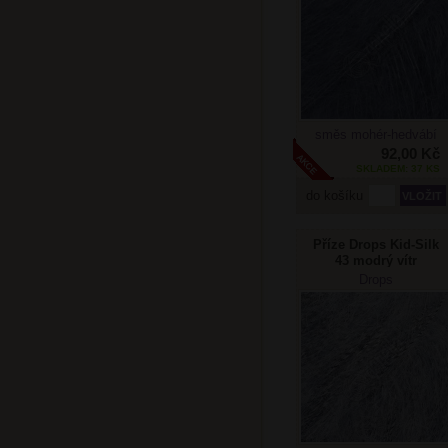
směs mohér-hedvábí
92,00 Kč
SKLADEM: 37 KS
do košíku
Příze Drops Kid-Silk
43 modrý vítr
Doprodej
Drops