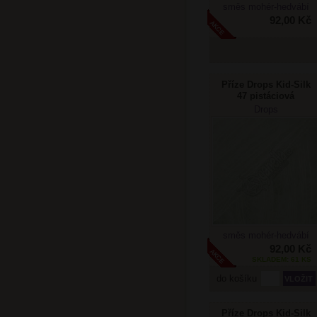
směs mohér-hedvábí
92,00 Kč
Příze Drops Kid-Silk
47 pistáciová
zmrzlina
Drops
směs mohér-hedvábí
92,00 Kč
SKLADEM: 61 KS
do košíku
Příze Drops Kid-Silk