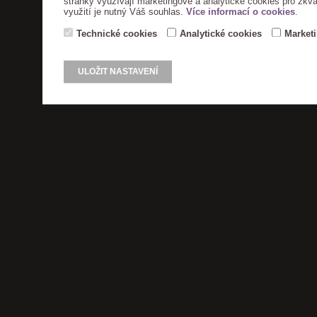
stránky využívají marketingové a analytické cookies pro zkva
využití je nutný Váš souhlas.
Více informací o cookies
.
Technické cookies
Analytické cookies
Market
ULOŽIT NASTAVENÍ