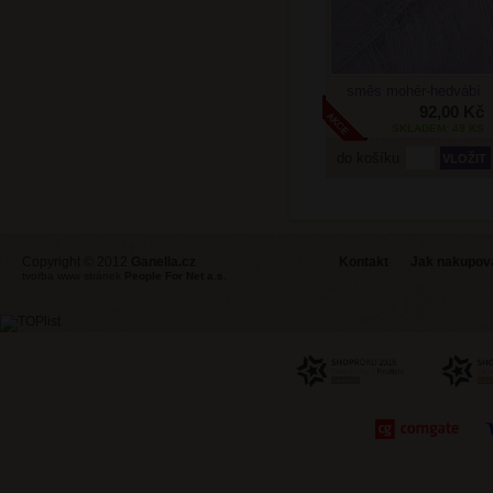
směs mohér-hedvábí
92,00 Kč
SKLADEM: 49 KS
do košíku
Copyright © 2012
Ganella.cz
Kontakt
Jak nakupovat
tvorba www stránek
People For Net a.s.