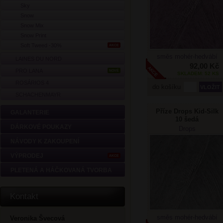
Sky
Snow
Snow Mix
Snow Print
Soft Tweed -30%
AKCE
směs mohér-hedvábí
LAINES DU NORD
92,00 Kč
PRO LANA
NOVÉ
SKLADEM: 52 KS
ROSÁRIOS 4
do košíku
SCHACHENMAYR
Příze Drops Kid-Silk
GALANTERIE
10 šedá
DÁRKOVÉ POUKAZY
Drops
NÁVODY K ZAKOUPENÍ
VÝPRODEJ
AKCE
PLETENÁ A HÁČKOVANÁ TVORBA
Kontakt
směs mohér-hedvábí
Veronika Švecová