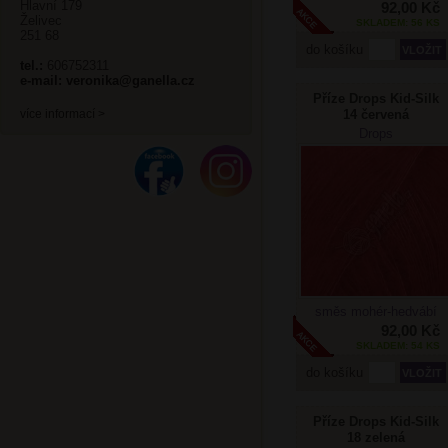
Hlavní 179
92,00 Kč
Želivec
SKLADEM: 56 KS
251 68
do košíku
tel.:
606752311
e-mail:
veronika@ganella.cz
Příze Drops Kid-Silk
14 červená
více informací >
Drops
směs mohér-hedvábí
92,00 Kč
SKLADEM: 54 KS
do košíku
Příze Drops Kid-Silk
18 zelená