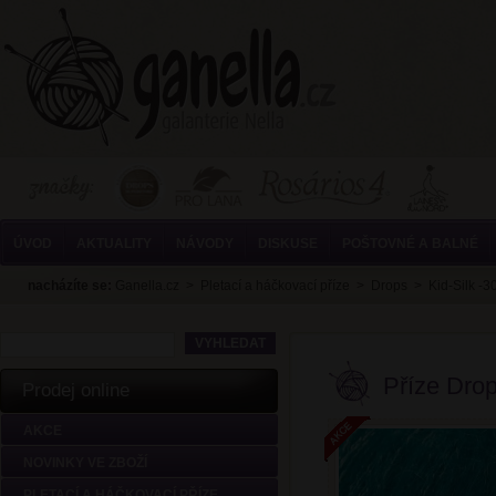
ÚVOD
AKTUALITY
NÁVODY
DISKUSE
POŠTOVNÉ A BALNÉ
nacházíte se:
Ganella.cz
>
Pletací a háčkovací příze
>
Drops
>
Kid-Silk -
Příze Drop
Prodej online
AKCE
NOVINKY VE ZBOŽÍ
PLETACÍ A HÁČKOVACÍ PŘÍZE