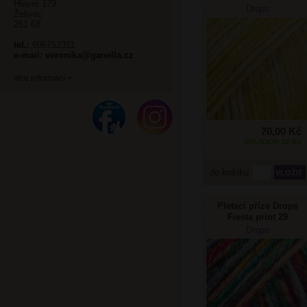
Hlavní 179
pampeliška
Drops
Želivec
251 68
tel.:
606752311
e-mail:
veronika@ganella.cz
více informací >
70,00 Kč
SKLADEM: 52 KS
do košíku
Pletací příze Drops
Fiesta print 29
zahradní slavnost
Drops