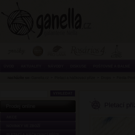
ÚVOD
AKTUALITY
NÁVODY
DISKUSE
POŠTOVNÉ A BALNÉ
nacházíte se:
Ganella.cz
>
Pletací a háčkovací příze
>
Drops
>
Fiesta Print
Pletací př
Prodej online
AKCE
NOVINKY VE ZBOŽÍ
PLETACÍ A HÁČKOVACÍ PŘÍZE