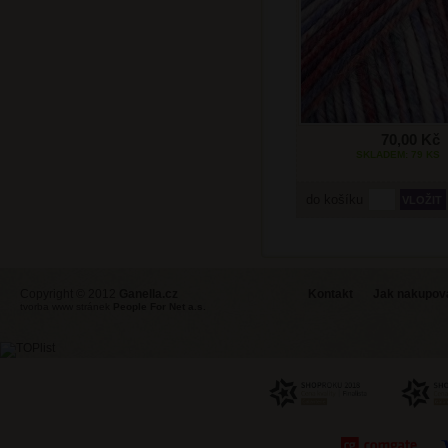
70,00 Kč
SKLADEM: 79 KS
do košíku
Copyright © 2012
Ganella.cz
Kontakt
Jak nakupovat
tvorba www stránek
People For Net a.s.