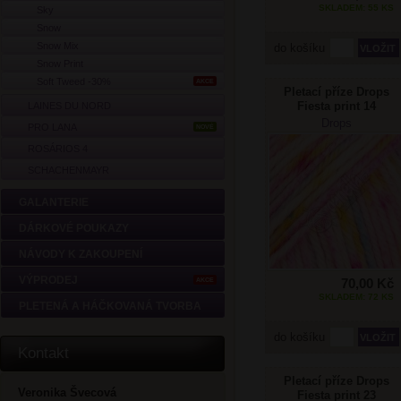
SKLADEM: 55 KS
Sky
Snow
Snow Mix
do košíku
Snow Print
Soft Tweed -30%
AKCE
Pletací příze Drops
Fiesta print 14
LAINES DU NORD
duhová
Drops
PRO LANA
NOVÉ
ROSÁRIOS 4
SCHACHENMAYR
GALANTERIE
DÁRKOVÉ POUKAZY
NÁVODY K ZAKOUPENÍ
VÝPRODEJ
70,00 Kč
AKCE
SKLADEM: 72 KS
PLETENÁ A HÁČKOVANÁ TVORBA
do košíku
Kontakt
Pletací příze Drops
Veronika Švecová
Fiesta print 23