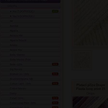
DROPS
♥ You 7 DOPRODEJ
NOVÉ
♥ You 9 DOPRODEJ
Air
Alaska
Alpaca
Alpaca Mix
Alpaca Bouclé
Andes
Andes Mix
Baby Merino
Baby Merino Print
Belle -15%
AKCE
Big Merino
Bomull-Lin -15%
AKCE
Brushed Alpaca Silk
Cotton Light -15%
AKCE
Pletací příze Drops
Cotton Merino
Fiesta long print 15
purpurová
Drops
Daisy
Fabel -30%
AKCE
Fabel Long Print -30%
AKCE
Fabel Print -30%
AKCE