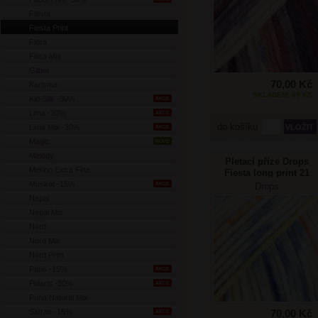
Fiesta
Fiesta Print
Flora
Flora Mix
Glitter
70,00 Kč
Karisma
SKLADEM: 69 KS
Kid-Silk -30%
AKCE
Lima -30%
AKCE
do košíku
Lima Mix -30%
AKCE
Magic
NOVÉ
Melody
Pletací příze Drops
Merino Extra Fine
Fiesta long print 21
modrožlutá
Muskat -15%
AKCE
Drops
Nepal
Nepal Mix
Nord
Nord Mix
Nord Print
Paris -15%
AKCE
Polaris -30%
AKCE
Puna Natural Mix
Safran -15%
70,00 Kč
AKCE