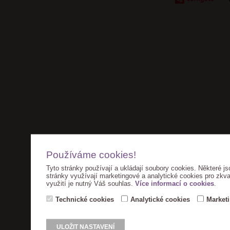
Používáme cookies!
Tyto stránky používají a ukládají soubory cookies. Některé js
stránky využívají marketingové a analytické cookies pro zkva
využití je nutný Váš souhlas.
Více informací o cookies
.
Technické cookies
Analytické cookies
Market
ULOŽIT NASTAVENÍ