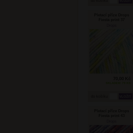
do košíku
Pletací příze Drops
Fiesta print 37
světlušky
Drops
70,00 Kč
SKLADEM: 79 KS
do košíku
Pletací příze Drops
Fiesta print 43
moruše
Drops