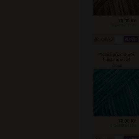
70,00 Kč
SKLADEM: 72 KS
do košíku
Pletací příze Drops
Fiesta print 34
smaragd
Drops
70,00 Kč
SKLADEM: 61 KS