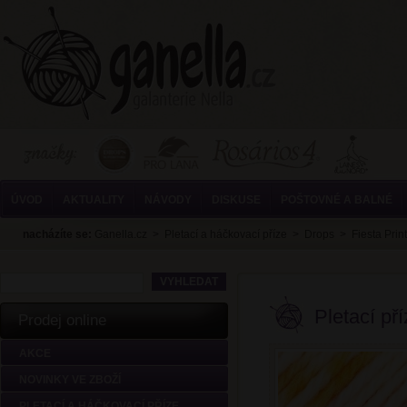
ÚVOD
AKTUALITY
NÁVODY
DISKUSE
POŠTOVNÉ A BALNÉ
nacházíte se:
Ganella.cz
>
Pletací a háčkovací příze
>
Drops
>
Fiesta Print
Pletací př
Prodej online
AKCE
NOVINKY VE ZBOŽÍ
PLETACÍ A HÁČKOVACÍ PŘÍZE