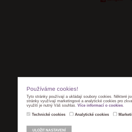
Používáme cookies!
Tyto stránky používají a ukládají soubory cookies. Některé js
stránky využívají marketingové a analytické cookies pro zkva
využití je nutný Váš souhlas.
Více informací o cookies
.
Technické cookies
Analytické cookies
Market
ULOŽIT NASTAVENÍ