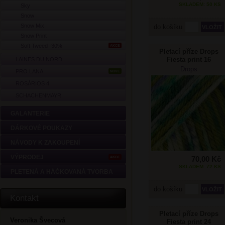
SKLADEM: 50 KS
Sky
Snow
Snow Mix
do košíku
Snow Print
Soft Tweed -30%
AKCE
Pletací příze Drops
Fiesta print 16
LAINES DU NORD
zelená
Drops
PRO LANA
NOVÉ
ROSÁRIOS 4
SCHACHENMAYR
GALANTERIE
DÁRKOVÉ POUKAZY
NÁVODY K ZAKOUPENÍ
VÝPRODEJ
70,00 Kč
AKCE
SKLADEM: 72 KS
PLETENÁ A HÁČKOVANÁ TVORBA
do košíku
Kontakt
Pletací příze Drops
Veronika Švecová
Fiesta print 24