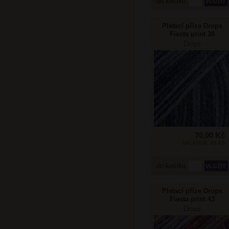
do košíku
Pletací příze Drops
Fiesta print 38
modrý opar
Drops
70,00 Kč
SKLADEM: 65 KS
do košíku
Pletací příze Drops
Fiesta print 43
moruše
Drops