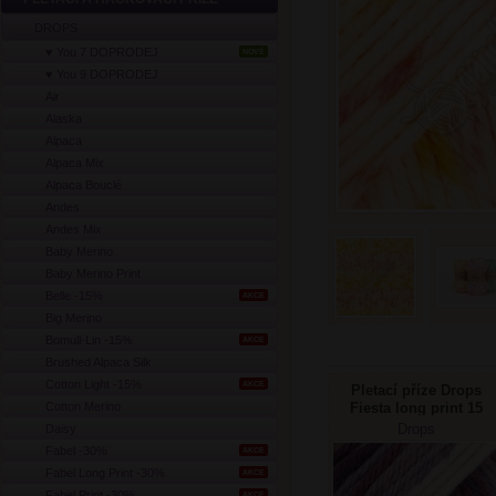
DROPS
♥ You 7 DOPRODEJ
NOVÉ
♥ You 9 DOPRODEJ
Air
Alaska
Alpaca
Alpaca Mix
Alpaca Bouclé
Andes
Andes Mix
Baby Merino
Baby Merino Print
Belle -15%
AKCE
Big Merino
Bomull-Lin -15%
AKCE
Brushed Alpaca Silk
Cotton Light -15%
AKCE
Pletací příze Drops
Cotton Merino
Fiesta long print 15
purpurová
Drops
Daisy
Fabel -30%
AKCE
Fabel Long Print -30%
AKCE
Fabel Print -30%
AKCE