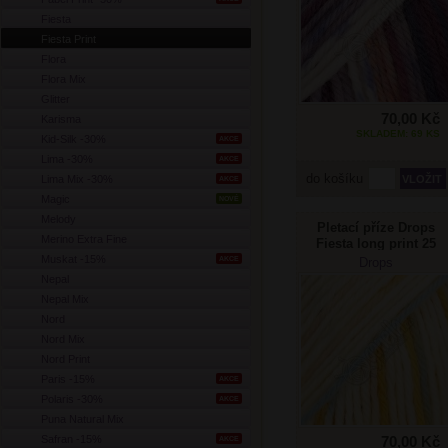
Fiesta
Fiesta Print
Flora
Flora Mix
Glitter
70,00 Kč
Karisma
SKLADEM: 69 KS
Kid-Silk -30%
AKCE
Lima -30%
AKCE
do košíku
Lima Mix -30%
AKCE
Magic
NOVÉ
Melody
Pletací příze Drops
Merino Extra Fine
Fiesta long print 25
jarní ráno
Muskat -15%
AKCE
Drops
Nepal
Nepal Mix
Nord
Nord Mix
Nord Print
Paris -15%
AKCE
Polaris -30%
AKCE
Puna Natural Mix
Safran -15%
70,00 Kč
AKCE