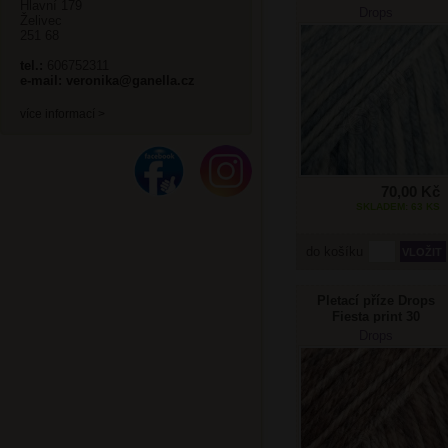
Hlavní 179
denim sprej
Drops
Želivec
251 68
tel.:
606752311
e-mail:
veronika@ganella.cz
více informací >
70,00 Kč
SKLADEM: 63 KS
do košíku
Pletací příze Drops
Fiesta print 30
pražené mandle
Drops