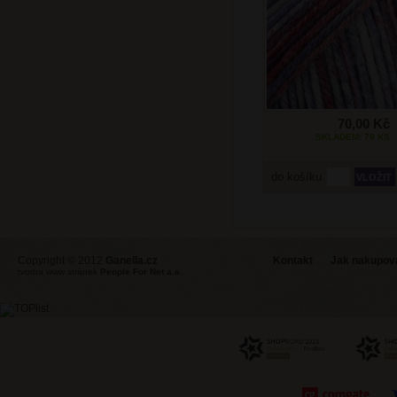
70,00 Kč
SKLADEM: 79 KS
do košíku
Copyright © 2012
Ganella.cz
Kontakt
Jak nakupovat
tvorba www stránek
People For Net a.s.