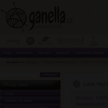
ÚVOD
AKTUALITY
NÁVODY
DISKUSE
POŠTOVNÉ A BALNÉ
nacházíte se:
Ganella.cz
>
Pletací a háčkovací příze
>
Drops
>
♥ You 9 
Love You 
Prodej online
AKCE
Složení: 100%
NOVINKY VE ZBOŽÍ
Skupina přízí: 
PLETACÍ A HÁČKOVACÍ PŘÍZE