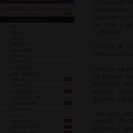
Váha/návin: 5
DROPS
Doporučená sí
♥ You 7 DOPRODEJ
NOVÉ
Zkušební vzor
♥ You 9 DOPRODEJ
lze prát v p
Air
rozložené
Alaska
Alpaca
Alpaca Mix
DROPS ♥ You
Alpaca Bouclé
100% recyklov
Andes
Andes Mix
Baby Merino
Hodí se na pl
Baby Merino Print
na bytové dop
Belle -15%
AKCE
prodyšné, odo
Big Merino
pračce. Samo
Bomull-Lin -15%
AKCE
Brushed Alpaca Silk
doplňky a hra
Cotton Light -15%
AKCE
Cotton Merino
Tuto přízi n
Daisy
odstínů. DROP
Fabel -30%
AKCE
Fabel Long Print -30%
můžete ji vyu
AKCE
Fabel Print -30%
AKCE