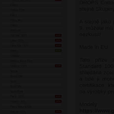
DROPS Cotton 
Fiesta
stejné Skupin
Fiesta Print
Flora
Flora Mix
A stejně jako
Glitter
9. můžete mít
Karisma
nezkusit!
Kid-Silk -30%
AKCE
Lima -30%
AKCE
Lima Mix -30%
Made in EU
AKCE
Magic
NOVÉ
Melody
Tato příze 
Merino Extra Fine
Standard 100
Muskat -15%
AKCE
Nepal
shledána zcel
Nepal Mix
a lidé ji moh
Nord
certifikace, k
Nord Mix
na výrobky pro
Nord Print
Paris -15%
AKCE
Polaris -30%
AKCE
Model
Puna Natural Mix
https://www.
Safran -15%
AKCE