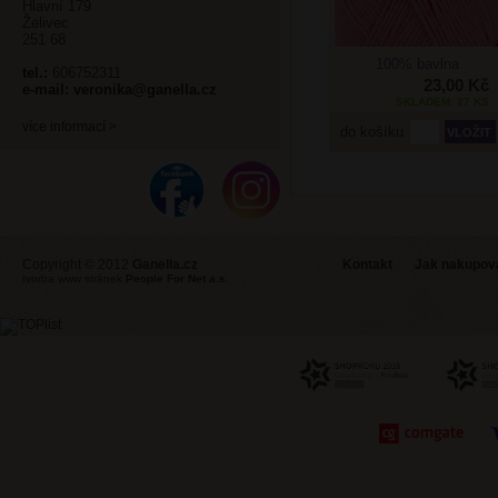
Hlavní 179
Želivec
251 68
100% bavlna
tel.:
606752311
23,00 Kč
e-mail:
veronika@ganella.cz
SKLADEM: 27 KS
více informací >
do košíku
Copyright © 2012
Ganella.cz
Kontakt
Jak nakupovat
tvorba www stránek
People For Net a.s.