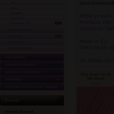
tion=browse
Sky
Snow
Snow Mix
Mějte prosím 
Snow Print
monitoru lišit
Soft Tweed -30%
AKCE
výrobních šarž
LAINES DU NORD
PRO LANA
NOVÉ
Made in EU
ROSÁRIOS 4
Oeko-Tex® cer
SCHACHENMAYR
GALANTERIE
Ve skladu býv
DÁRKOVÉ POUKAZY
NÁVODY K ZAKOUPENÍ
Příze Drops You #9
109 růžová
VÝPRODEJ
AKCE
Drops
PLETENÁ A HÁČKOVANÁ TVORBA
Kontakt
Veronika Švecová