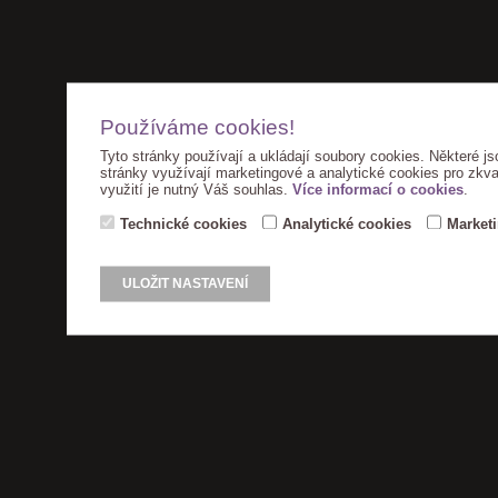
Používáme cookies!
Tyto stránky používají a ukládají soubory cookies. Některé js
stránky využívají marketingové a analytické cookies pro zkva
využití je nutný Váš souhlas.
Více informací o cookies
.
Technické cookies
Analytické cookies
Market
ULOŽIT NASTAVENÍ