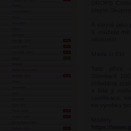
DROPS Cotton 
Fiesta
stejné Skupin
Fiesta Print
Flora
Flora Mix
A stejně jako
Glitter
9. můžete mít
Karisma
nezkusit!
Kid-Silk -30%
AKCE
Lima -30%
AKCE
Lima Mix -30%
Made in EU
AKCE
Magic
NOVÉ
Melody
Tato příze 
Merino Extra Fine
Standard 100
Muskat -15%
AKCE
Nepal
shledána zcel
Nepal Mix
a lidé ji moh
Nord
certifikace, k
Nord Mix
na výrobky pro
Nord Print
Paris -15%
AKCE
Polaris -30%
AKCE
Model
Puna Natural Mix
https://www.
Safran -15%
AKCE