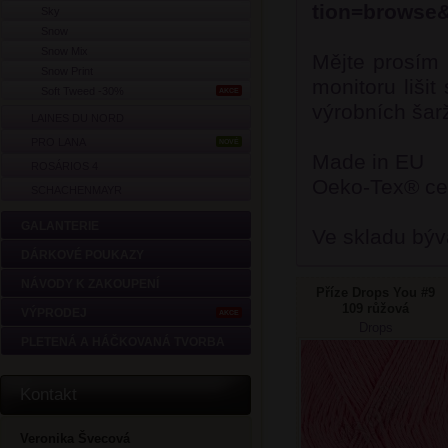
tion=browse
Sky
Snow
Snow Mix
Mějte prosím 
Snow Print
monitoru lišit
Soft Tweed -30%
AKCE
výrobních šarž
LAINES DU NORD
PRO LANA
NOVÉ
Made in EU
ROSÁRIOS 4
Oeko-Tex® cer
SCHACHENMAYR
GALANTERIE
Ve skladu býv
DÁRKOVÉ POUKAZY
NÁVODY K ZAKOUPENÍ
Příze Drops You #9
109 růžová
VÝPRODEJ
AKCE
Drops
PLETENÁ A HÁČKOVANÁ TVORBA
Kontakt
Veronika Švecová