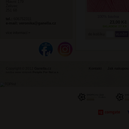
Hlavní 179
Želivec
251 68
100% bavlna
tel.:
606752311
23,00 Kč
e-mail:
veronika@ganella.cz
SKLADEM: 27 KS
více informací >
do košíku
Copyright © 2012
Ganella.cz
Kontakt
Jak nakupovat
tvorba www stránek
People For Net a.s.