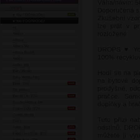
Váha/návin: 5
DROPS
Doporučená sí
♥ You 7 DOPRODEJ
NOVÉ
Zkušební vzor
♥ You 9 DOPRODEJ
lze prát v p
Air
rozložené
Alaska
Alpaca
Alpaca Mix
DROPS ♥ You
Alpaca Bouclé
100% recyklov
Andes
Andes Mix
Baby Merino
Hodí se na pl
Baby Merino Print
na bytové dop
Belle -15%
AKCE
prodyšné, odo
Big Merino
pračce. Samo
Bomull-Lin -15%
AKCE
Brushed Alpaca Silk
doplňky a hra
Cotton Light -15%
AKCE
Cotton Merino
Tuto přízi n
Daisy
odstínů. DROP
Fabel -30%
AKCE
Fabel Long Print -30%
můžete ji vyu
AKCE
Fabel Print -30%
AKCE