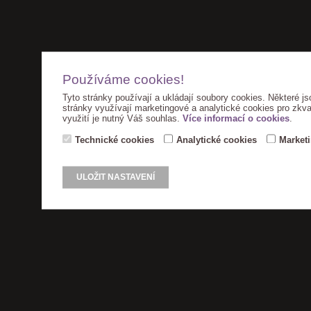
Používáme cookies!
Tyto stránky používají a ukládají soubory cookies. Některé js
stránky využívají marketingové a analytické cookies pro zkva
využití je nutný Váš souhlas.
Více informací o cookies
.
Technické cookies
Analytické cookies
Market
ULOŽIT NASTAVENÍ