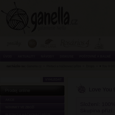
ÚVOD
AKTUALITY
NÁVODY
DISKUSE
POŠTOVNÉ A BALNÉ
nacházíte se:
Ganella.cz
>
Pletací a háčkovací příze
>
Drops
>
♥ You 9 
Love You 
Prodej online
AKCE
Složení: 100%
NOVINKY VE ZBOŽÍ
Skupina přízí: 
PLETACÍ A HÁČKOVACÍ PŘÍZE