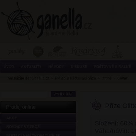
ÚVOD
AKTUALITY
NÁVODY
DISKUSE
POŠTOVNÉ A BALNÉ
nacházíte se:
Ganella.cz
>
Pletací a háčkovací příze
>
Drops
>
Glitter
Příze Glitt
Prodej online
AKCE
Složení: 60%
NOVINKY VE ZBOŽÍ
Váha/návin: 1
PLETACÍ A HÁČKOVACÍ PŘÍZE