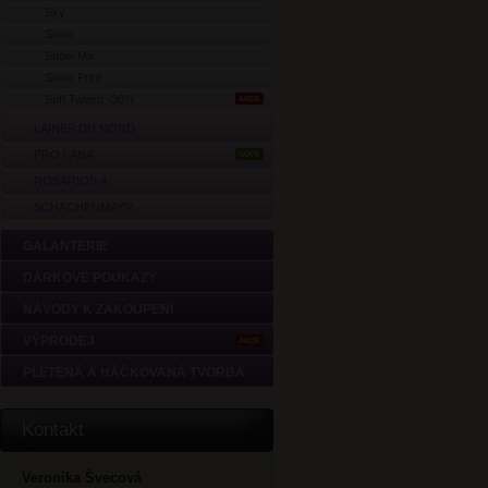
Sky
Snow
Snow Mix
Snow Print
Soft Tweed -30%
AKCE
LAINES DU NORD
PRO LANA
NOVÉ
ROSÁRIOS 4
SCHACHENMAYR
GALANTERIE
DÁRKOVÉ POUKAZY
NÁVODY K ZAKOUPENÍ
VÝPRODEJ
AKCE
PLETENÁ A HÁČKOVANÁ TVORBA
Kontakt
Veronika Švecová