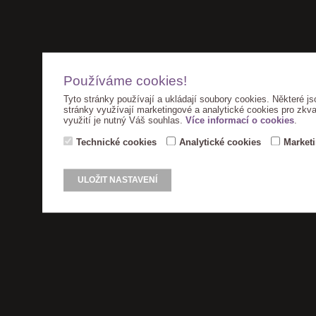
Používáme cookies!
Tyto stránky používají a ukládají soubory cookies. Některé js
stránky využívají marketingové a analytické cookies pro zkva
využití je nutný Váš souhlas.
Více informací o cookies
.
Technické cookies
Analytické cookies
Market
ULOŽIT NASTAVENÍ