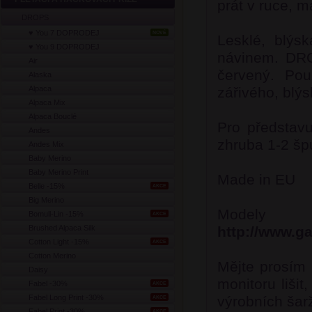
prát v ruce, 
DROPS
♥ You 7 DOPRODEJ
NOVÉ
Lesklé, blýs
♥ You 9 DOPRODEJ
návinem. DROP
Air
červený. Použ
Alaska
Alpaca
zářivého, blý
Alpaca Mix
Alpaca Bouclé
Pro představu
Andes
zhruba 1-2 šp
Andes Mix
Baby Merino
Baby Merino Print
Made in EU
Belle -15%
AKCE
Big Merino
Modely
Bomull-Lin -15%
AKCE
Brushed Alpaca Silk
http://www.g
Cotton Light -15%
AKCE
Cotton Merino
Mějte prosím 
Daisy
monitoru lišit
Fabel -30%
AKCE
Fabel Long Print -30%
výrobních šarž
AKCE
Fabel Print -30%
AKCE