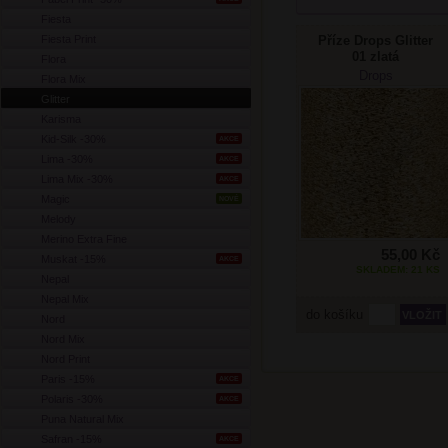
Fiesta
Fiesta Print
Příze Drops Glitter
01 zlatá
Flora
Drops
Flora Mix
Glitter
Karisma
Kid-Silk -30%
AKCE
Lima -30%
AKCE
Lima Mix -30%
AKCE
Magic
NOVÉ
Melody
Merino Extra Fine
55,00 Kč
Muskat -15%
AKCE
SKLADEM: 21 KS
Nepal
Nepal Mix
do košíku
Nord
Nord Mix
Nord Print
Paris -15%
AKCE
Polaris -30%
AKCE
Puna Natural Mix
Safran -15%
AKCE