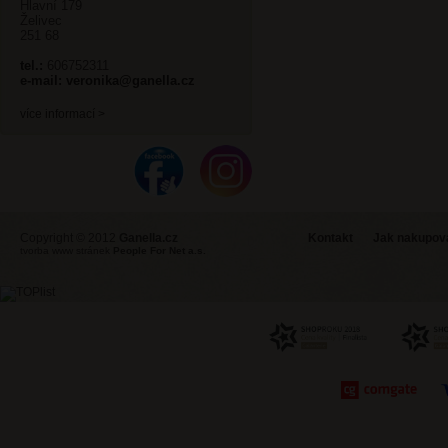
Hlavní 179
Želivec
251 68
tel.:
606752311
e-mail:
veronika@ganella.cz
více informací >
Copyright © 2012
Ganella.cz
Kontakt
Jak nakupovat
tvorba www stránek
People For Net a.s.