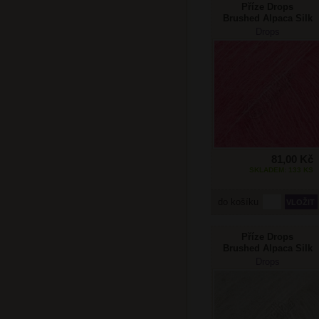
Příze Drops
Brushed Alpaca Silk
31 pink
Drops
81,00 Kč
SKLADEM: 133 KS
do košíku
Příze Drops
Brushed Alpaca Silk
35 perlově šedá
Drops