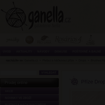
ÚVOD
AKTUALITY
NÁVODY
DISKUSE
POŠTOVNÉ A BALNÉ
nacházíte se:
Ganella.cz
>
Pletací a háčkovací příze
>
Drops
>
Brushed Al
Příze Dro
Prodej online
AKCE
NOVINKY VE ZBOŽÍ
PLETACÍ A HÁČKOVACÍ PŘÍZE