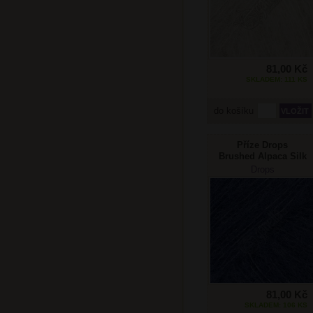
81,00 Kč
SKLADEM: 111 KS
do košíku
Příze Drops
Brushed Alpaca Silk
39 navy
Drops
81,00 Kč
SKLADEM: 106 KS