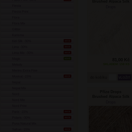
Brushed Alpaca Silk
Fiesta
01 smetanová
Drops
Fiesta Print
Flora
Flora Mix
Glitter
Karisma
Kid-Silk -30%
AKCE
Lima -30%
AKCE
Lima Mix -30%
AKCE
Magic
81,00 Kč
NOVÉ
SKLADEM: 158 KS
Melody
Merino Extra Fine
Muskat -15%
AKCE
do košíku
Nepal
Nepal Mix
Příze Drops
Nord
Brushed Alpaca Silk
Nord Mix
05 tmavá béžová
Drops
Nord Print
Paris -15%
AKCE
Polaris -30%
AKCE
Puna Natural Mix
Safran -15%
AKCE