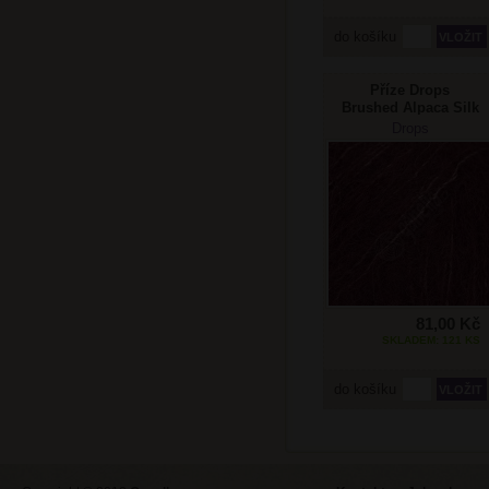
do košíku
Příze Drops
Brushed Alpaca Silk
44 švestka
Drops
81,00 Kč
SKLADEM: 121 KS
do košíku