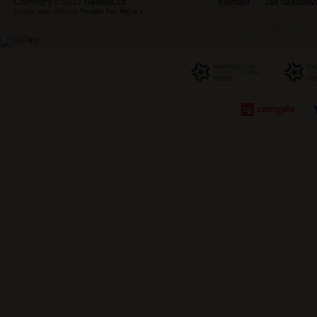
Copyright © 2012
Ganella.cz
Kontakt
Jak nakupovat
tvorba www stránek
People For Net a.s.