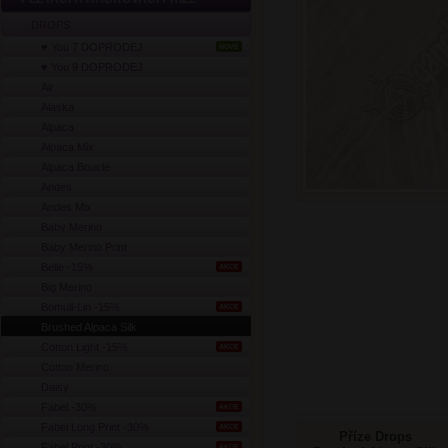
DROPS
♥ You 7 DOPRODEJ
NOVÉ
♥ You 9 DOPRODEJ
Air
Alaska
Alpaca
Alpaca Mix
Alpaca Bouclé
Andes
Andes Mix
Baby Merino
Baby Merino Print
Belle -15%
AKCE
Big Merino
Bomull-Lin -15%
AKCE
Brushed Alpaca Silk
Cotton Light -15%
AKCE
Cotton Merino
Daisy
Fabel -30%
AKCE
Fabel Long Print -30%
AKCE
Příze Drops
Fabel Print -30%
AKCE