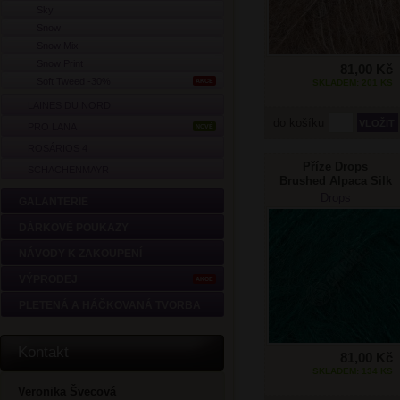
Sky
Snow
Snow Mix
Snow Print
81,00 Kč
Soft Tweed -30%
AKCE
SKLADEM: 201 KS
LAINES DU NORD
do košíku
PRO LANA
NOVÉ
ROSÁRIOS 4
Příze Drops
SCHACHENMAYR
Brushed Alpaca Silk
11 tm.zelená
Drops
GALANTERIE
DÁRKOVÉ POUKAZY
NÁVODY K ZAKOUPENÍ
VÝPRODEJ
AKCE
PLETENÁ A HÁČKOVANÁ TVORBA
Kontakt
81,00 Kč
SKLADEM: 134 KS
Veronika Švecová