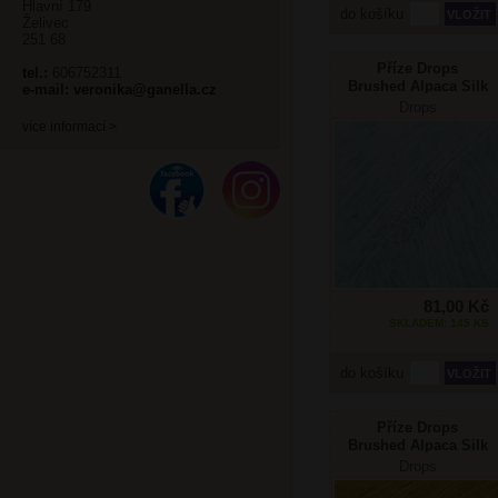
Hlavní 179
do košíku
Želivec
251 68
Příze Drops
tel.:
606752311
Brushed Alpaca Silk
e-mail:
veronika@ganella.cz
15 sv. tyrkysová
Drops
více informací >
81,00 Kč
SKLADEM: 145 KS
do košíku
Příze Drops
Brushed Alpaca Silk
19 kari
Drops