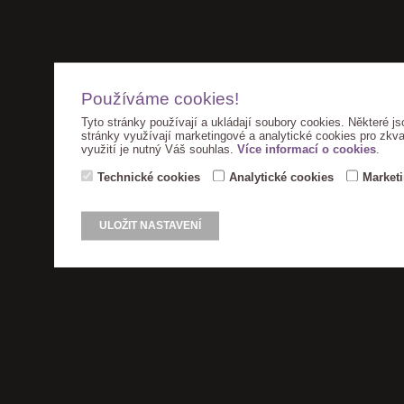
Používáme cookies!
Tyto stránky používají a ukládají soubory cookies. Některé js
stránky využívají marketingové a analytické cookies pro zkva
využití je nutný Váš souhlas.
Více informací o cookies
.
Technické cookies
Analytické cookies
Market
ULOŽIT NASTAVENÍ