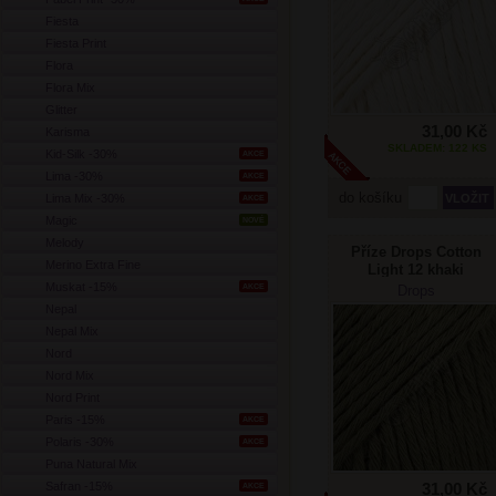
Fiesta
Fiesta Print
Flora
Flora Mix
Glitter
31,00 Kč
Karisma
SKLADEM: 122 KS
Kid-Silk -30%
AKCE
Lima -30%
AKCE
do košíku
Lima Mix -30%
AKCE
Magic
NOVÉ
Melody
Příze Drops Cotton
Merino Extra Fine
Light 12 khaki
Muskat -15%
AKCE
Drops
Nepal
Nepal Mix
Nord
Nord Mix
Nord Print
Paris -15%
AKCE
Polaris -30%
AKCE
Puna Natural Mix
Safran -15%
31,00 Kč
AKCE