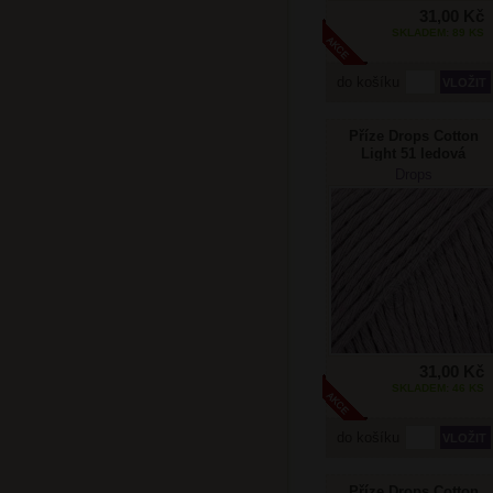
31,00 Kč
SKLADEM: 89 KS
do košíku
Příze Drops Cotton
Light 51 ledová
levandule
Drops
31,00 Kč
SKLADEM: 46 KS
do košíku
Příze Drops Cotton