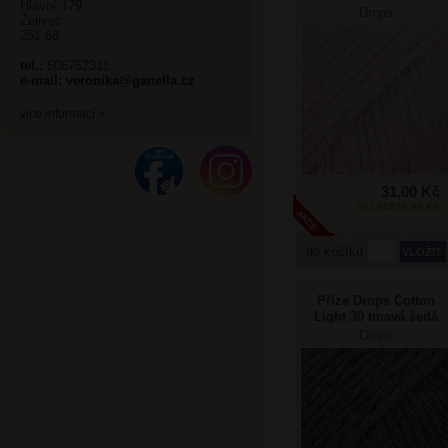
Hlavní 179
Drops
Želivec
251 68
tel.:
606752311
e-mail:
veronika@ganella.cz
více informací >
31,00 Kč
SKLADEM: 80 KS
do košíku
Příze Drops Cotton
Light 30 tmavá šedá
Drops