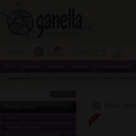
ÚVOD
AKTUALITY
NÁVODY
DISKUSE
POŠTOVNÉ A BALNÉ
nacházíte se:
Ganella.cz
>
Pletací a háčkovací příze
>
Drops
>
Cotton Lig
Příze Drop
Prodej online
AKCE
NOVINKY VE ZBOŽÍ
PLETACÍ A HÁČKOVACÍ PŘÍZE