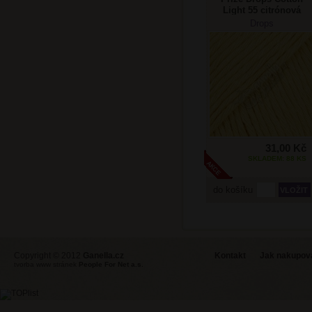
Light 55 citrónová
Drops
31,00 Kč
SKLADEM: 88 KS
do košíku
Copyright © 2012
Ganella.cz
Kontakt
Jak nakupovat
tvorba www stránek
People For Net a.s.