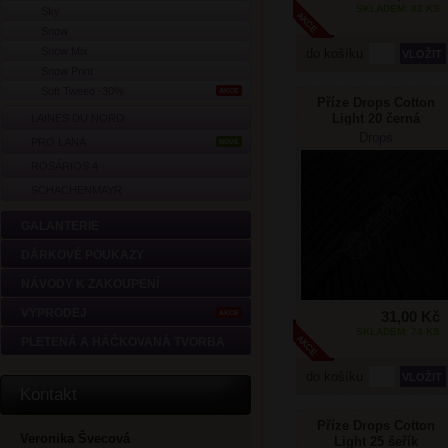
SKLADEM: 82 KS
Sky
Snow
Snow Mix
do košíku
Snow Print
Soft Tweed -30%
AKCE
Příze Drops Cotton
Light 20 černá
LAINES DU NORD
Drops
PRO LANA
NOVÉ
ROSÁRIOS 4
SCHACHENMAYR
GALANTERIE
DÁRKOVÉ POUKAZY
NÁVODY K ZAKOUPENÍ
VÝPRODEJ
31,00 Kč
AKCE
SKLADEM: 74 KS
PLETENÁ A HÁČKOVANÁ TVORBA
do košíku
Kontakt
Příze Drops Cotton
Veronika Švecová
Light 25 šeřík