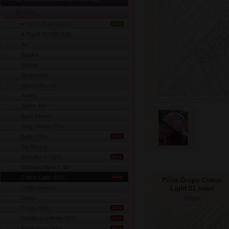
DROPS
♥ You 7 DOPRODEJ
NOVÉ
♥ You 9 DOPRODEJ
Air
Alaska
Alpaca
Alpaca Mix
Alpaca Bouclé
Andes
Andes Mix
Baby Merino
Baby Merino Print
Belle -15%
AKCE
Big Merino
Bomull-Lin -15%
AKCE
Brushed Alpaca Silk
Cotton Light -15%
AKCE
Příze Drops Cotton
Cotton Merino
Light 01 natur
Drops
Daisy
Fabel -30%
AKCE
Fabel Long Print -30%
AKCE
Fabel Print -30%
AKCE