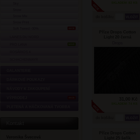
SKLADEM: 82 KS
Sky
Snow
Snow Mix
do košíku
Snow Print
Soft Tweed -30%
AKCE
Příze Drops Cotton
Light 20 černá
LAINES DU NORD
Drops
PRO LANA
NOVÉ
ROSÁRIOS 4
SCHACHENMAYR
GALANTERIE
DÁRKOVÉ POUKAZY
NÁVODY K ZAKOUPENÍ
VÝPRODEJ
31,00 Kč
AKCE
SKLADEM: 74 KS
PLETENÁ A HÁČKOVANÁ TVORBA
do košíku
Kontakt
Příze Drops Cotton
Veronika Švecová
Light 25 šeřík