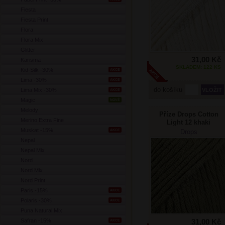
Fiesta
Fiesta Print
Flora
Flora Mix
Glitter
31,00 Kč
Karisma
SKLADEM: 122 KS
Kid-Silk -30%
AKCE
Lima -30%
AKCE
do košíku
Lima Mix -30%
AKCE
Magic
NOVÉ
Melody
Příze Drops Cotton
Merino Extra Fine
Light 12 khaki
Muskat -15%
AKCE
Drops
Nepal
Nepal Mix
Nord
Nord Mix
Nord Print
Paris -15%
AKCE
Polaris -30%
AKCE
Puna Natural Mix
Safran -15%
31,00 Kč
AKCE