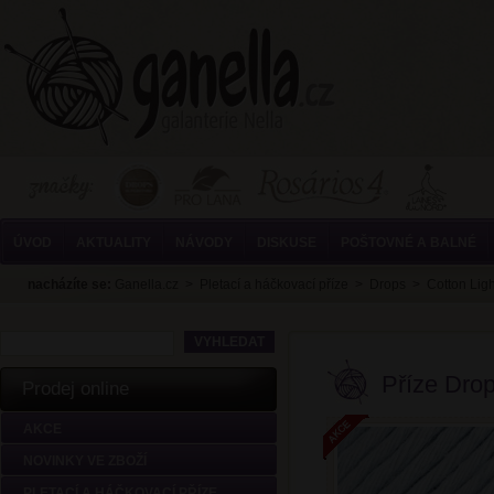
ÚVOD
AKTUALITY
NÁVODY
DISKUSE
POŠTOVNÉ A BALNÉ
nacházíte se:
Ganella.cz
>
Pletací a háčkovací příze
>
Drops
>
Cotton Lig
Příze Drop
Prodej online
AKCE
NOVINKY VE ZBOŽÍ
PLETACÍ A HÁČKOVACÍ PŘÍZE