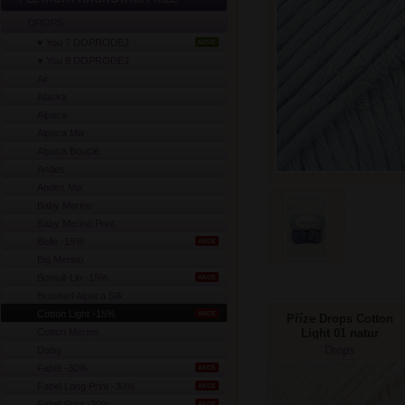
DROPS
♥ You 7 DOPRODEJ
NOVÉ
♥ You 9 DOPRODEJ
Air
Alaska
Alpaca
Alpaca Mix
Alpaca Bouclé
Andes
Andes Mix
Baby Merino
Baby Merino Print
Belle -15%
AKCE
Big Merino
Bomull-Lin -15%
AKCE
Brushed Alpaca Silk
Cotton Light -15%
AKCE
Příze Drops Cotton
Cotton Merino
Light 01 natur
Drops
Daisy
Fabel -30%
AKCE
Fabel Long Print -30%
AKCE
Fabel Print -30%
AKCE