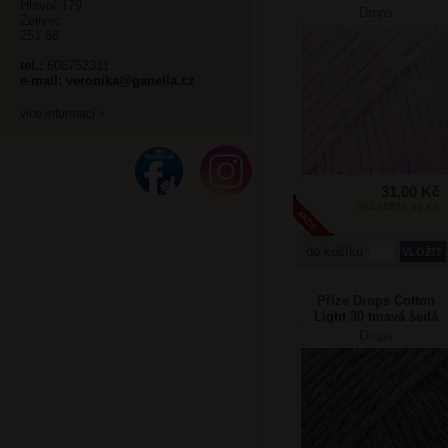
Hlavní 179
Drops
Želivec
251 68
tel.:
606752311
e-mail:
veronika@ganella.cz
více informací >
31,00 Kč
SKLADEM: 80 KS
do košíku
Příze Drops Cotton
Light 30 tmavá šedá
Drops