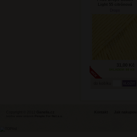
Light 55 citrónová
Drops
31,00 Kč
SKLADEM: 88 KS
do košíku
Copyright © 2012
Ganella.cz
Kontakt
Jak nakupovat
tvorba www stránek
People For Net a.s.