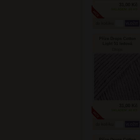
31,00 Kč
SKLADEM: 89 KS
do košíku
Příze Drops Cotton
Light 51 ledová
levandule
Drops
31,00 Kč
SKLADEM: 46 KS
do košíku
Příze Drops Cotton