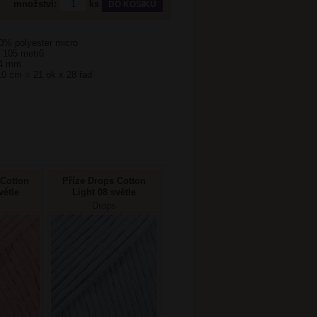
množství:
ks
50% polyester micro
i 105 metrů
 4 mm
10 cm = 21 ok x 28 řad
 Cotton
Příze Drops Cotton
větle
Light 08 světle
ová
modrá
Drops
ej