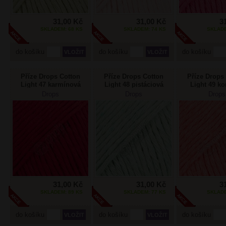
31,00 Kč
31,00 Kč
3
SKLADEM: 68 KS
SKLADEM: 74 KS
SKLADE
do košíku
do košíku
do košíku
Příze Drops Cotton
Příze Drops Cotton
Příze Drops
Light 47 karmínová
Light 48 pistáciová
Light 49 ko
zmrzlina
Drops
Drops
Drops
31,00 Kč
31,00 Kč
3
SKLADEM: 89 KS
SKLADEM: 77 KS
SKLADE
do košíku
do košíku
do košíku