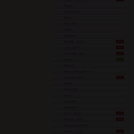
Fiesta
Fiesta Print
Flora
Flora Mix
Glitter
Karisma
Kid-Silk -30%
AKCE
Lima -30%
AKCE
Lima Mix -30%
AKCE
Magic
NOVÉ
Melody
Merino Extra Fine
Muskat -15%
AKCE
Nepal
Nepal Mix
Nord
Nord Mix
Nord Print
Paris -15%
AKCE
Polaris -30%
AKCE
Puna Natural Mix
Safran -15%
AKCE