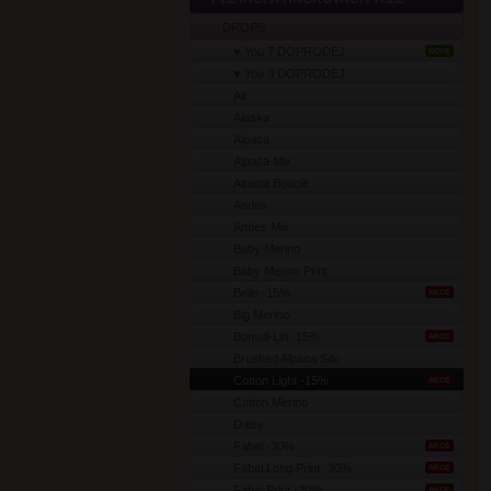
DROPS
♥ You 7 DOPRODEJ
NOVÉ
♥ You 9 DOPRODEJ
Air
Alaska
Alpaca
Alpaca Mix
Alpaca Bouclé
Andes
Andes Mix
Baby Merino
Baby Merino Print
Belle -15%
AKCE
Big Merino
Bomull-Lin -15%
AKCE
Brushed Alpaca Silk
Cotton Light -15%
AKCE
Cotton Merino
Daisy
Fabel -30%
AKCE
Fabel Long Print -30%
AKCE
Fabel Print -30%
AKCE