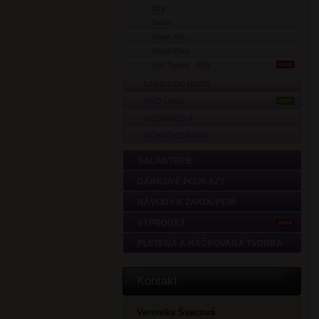
Sky
Snow
Snow Mix
Snow Print
Soft Tweed -30%
AKCE
LAINES DU NORD
PRO LANA
NOVÉ
ROSÁRIOS 4
SCHACHENMAYR
GALANTERIE
DÁRKOVÉ POUKAZY
NÁVODY K ZAKOUPENÍ
VÝPRODEJ
AKCE
PLETENÁ A HÁČKOVANÁ TVORBA
Kontakt
Veronika Švecová