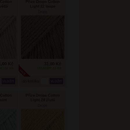
 Cotton
Příze Drops Cotton
větlá
Light 22 taupe
á
Drops
1,00 Kč
31,00 Kč
: 130 KS
SKLADEM: 63 KS
do košíku
 Cotton
Příze Drops Cotton
mint
Light 28 žlutá
Drops