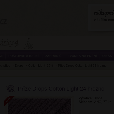
?>
v košíku ne
SE
POŠTOVNÉ A BALNÉ
ZAHRANIČÍ
TVORBA NA PŘÁNÍ
O NÁS
cí příze
>
Drops
>
Cotton Light -15%
>
Příze Drops Cotton Light 24 hrozno
Příze Drops Cotton Light 24 hrozno
Výrobce:
Drops
Skladem:
ANO, 77 ks