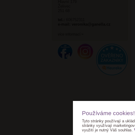
Hlavní 179
Želivec
251 68
tel.:
606752311
e-mail:
veronika@ganella.cz
více informací >
Používáme cookies!
Tyto stránky používají a uklád
stránky využívají marketingov
využití je nutný Váš souhlas.