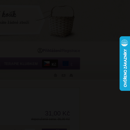
máte žádné zboží
Přihlášení
/
Registrace
TERAPIE KLUBKEM
Kč
€
31,00 Kč
doporučená cena: 36,00 Kč