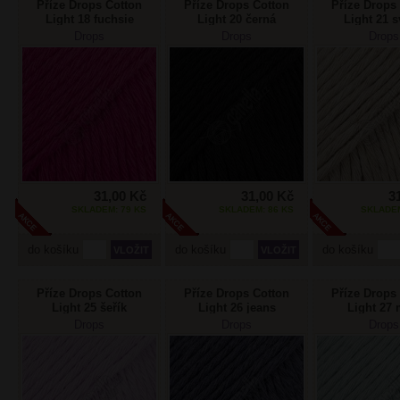
Příze Drops Cotton
Příze Drops Cotton
Příze Drops
Light 18 fuchsie
Light 20 černá
Light 21 s
béžov
Drops
Drops
Drops
31,00 Kč
31,00 Kč
3
SKLADEM: 79 KS
SKLADEM: 86 KS
SKLADEM
do košíku
do košíku
do košíku
Příze Drops Cotton
Příze Drops Cotton
Příze Drops
Light 25 šeřík
Light 26 jeans
Light 27 
Drops
Drops
Drops