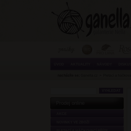
ÚVOD
AKTUALITY
NÁVODY
DISKU
nacházíte se:
Ganella.cz
>
Pletací a háčkova
Prodej online
AKCE
NOVINKY VE ZBOŽÍ
PLETACÍ A HÁČKOVACÍ PŘÍZE