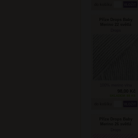
do košíku
Příze Drops Baby
Merino 22 světlá
šedá
Drops
100% merino vlna
98,00 Kč
SKLADEM: 88 KS
do košíku
Příze Drops Baby
Merino 26 světlá
starorůžová
Drops