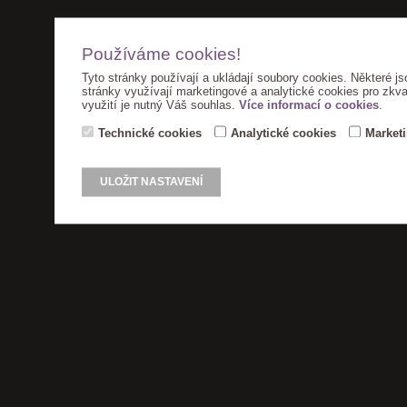
Používáme cookies!
Tyto stránky používají a ukládají soubory cookies. Některé js
stránky využívají marketingové a analytické cookies pro zkva
využití je nutný Váš souhlas.
Více informací o cookies
.
Technické cookies
Analytické cookies
Market
ULOŽIT NASTAVENÍ