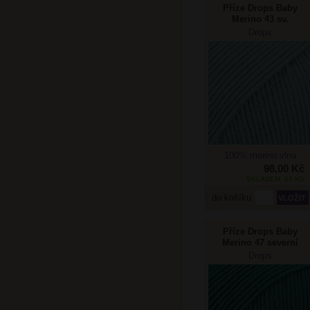
Příze Drops Baby
Merino 43 sv.
šedozelená
Drops
100% merino vlna
98,00 Kč
SKLADEM: 64 KS
do košíku
Příze Drops Baby
Merino 47 severní
moře
Drops