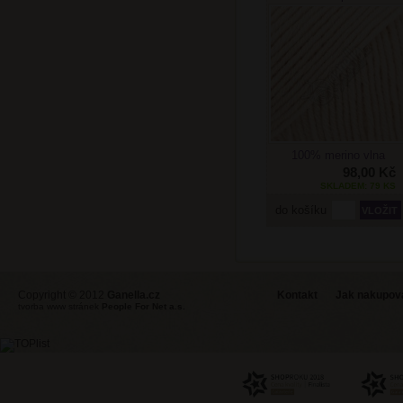
100% merino vlna
98,00 Kč
SKLADEM: 79 KS
do košíku
Copyright © 2012
Ganella.cz
Kontakt
Jak nakupovat
tvorba www stránek
People For Net a.s.