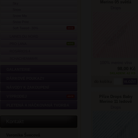
Merino 05 světlá
Sky
růžová
Drops
Snow
Snow Mix
Snow Print
Soft Tweed -30%
AKCE
LAINES DU NORD
PRO LANA
NOVÉ
ROSÁRIOS 4
SCHACHENMAYR
100% merino vlna
98,00 Kč
GALANTERIE
SKLADEM: 42 KS
DÁRKOVÉ POUKAZY
do košíku
NÁVODY K ZAKOUPENÍ
Příze Drops Baby
VÝPRODEJ
AKCE
Merino 11 ledově
PLETENÁ A HÁČKOVANÁ TVORBA
modrá
Drops
Kontakt
Veronika Švecová