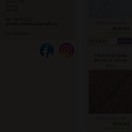
Hlavní 179
Želivec
251 68
tel.:
606752311
100% merino vlna
e-mail:
veronika@ganella.cz
98,00 Kč
SKLADEM: 57 KS
více informací >
do košíku
Příze Drops Baby
Merino 17 béžová
Drops
100% merino vlna
98,00 Kč
SKLADEM: 58 KS