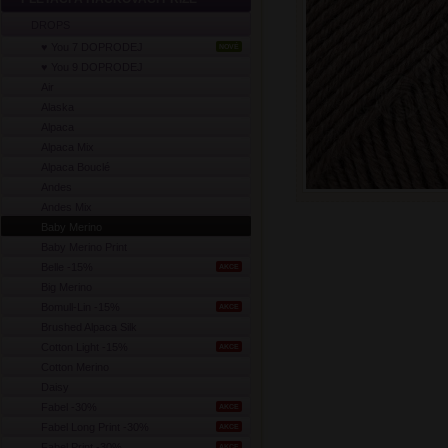
DROPS
♥ You 7 DOPRODEJ
NOVÉ
♥ You 9 DOPRODEJ
Air
Alaska
Alpaca
Alpaca Mix
Alpaca Bouclé
Andes
Andes Mix
Baby Merino
Baby Merino Print
Belle -15%
AKCE
Big Merino
Bomull-Lin -15%
AKCE
Brushed Alpaca Silk
Cotton Light -15%
AKCE
Cotton Merino
Daisy
Fabel -30%
AKCE
Fabel Long Print -30%
AKCE
Fabel Print -30%
AKCE