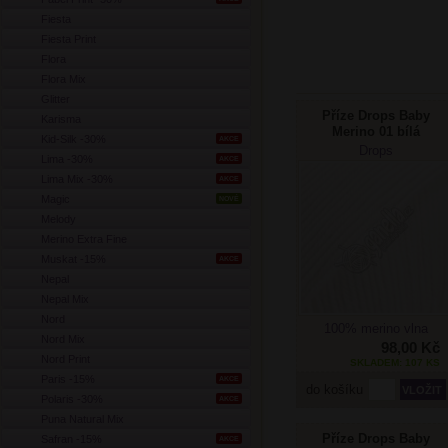
Fiesta
Fiesta Print
Flora
Flora Mix
Glitter
Příze Drops Baby
Karisma
Merino 01 bílá
Kid-Silk -30%
AKCE
Drops
Lima -30%
AKCE
Lima Mix -30%
AKCE
Magic
NOVÉ
Melody
Merino Extra Fine
Muskat -15%
AKCE
Nepal
Nepal Mix
Nord
100% merino vlna
Nord Mix
98,00 Kč
Nord Print
SKLADEM: 107 KS
Paris -15%
AKCE
do košíku
Polaris -30%
AKCE
Puna Natural Mix
Příze Drops Baby
Safran -15%
AKCE