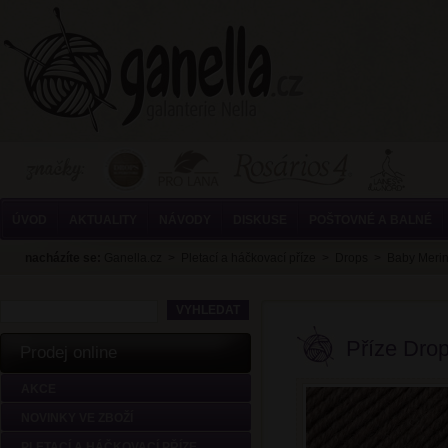
ÚVOD
AKTUALITY
NÁVODY
DISKUSE
POŠTOVNÉ A BALNÉ
nacházíte se:
Ganella.cz
>
Pletací a háčkovací příze
>
Drops
>
Baby Meri
Příze Dro
Prodej online
AKCE
NOVINKY VE ZBOŽÍ
PLETACÍ A HÁČKOVACÍ PŘÍZE