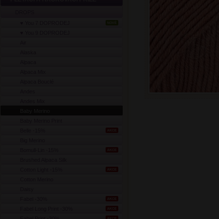
DROPS
♥ You 7 DOPRODEJ
NOVÉ
♥ You 9 DOPRODEJ
Air
Alaska
Alpaca
Alpaca Mix
Alpaca Bouclé
Andes
Andes Mix
Baby Merino
Baby Merino Print
Belle -15%
AKCE
Big Merino
Bomull-Lin -15%
AKCE
Brushed Alpaca Silk
Cotton Light -15%
AKCE
Cotton Merino
Daisy
Fabel -30%
AKCE
Fabel Long Print -30%
AKCE
Fabel Print -30%
AKCE