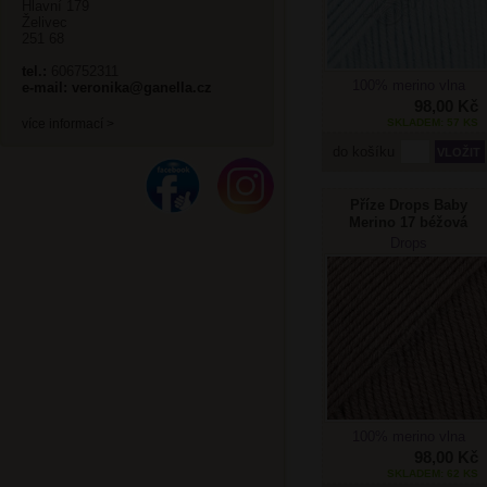
Hlavní 179
Želivec
251 68
tel.:
606752311
100% merino vlna
e-mail:
veronika@ganella.cz
98,00 Kč
SKLADEM: 57 KS
více informací >
do košíku
Příze Drops Baby
Merino 17 béžová
Drops
100% merino vlna
98,00 Kč
SKLADEM: 62 KS