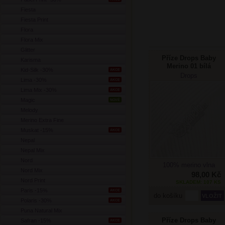
Fiesta
Fiesta Print
Flora
Flora Mix
Glitter
Příze Drops Baby
Karisma
Merino 01 bílá
Kid-Silk -30%
AKCE
Drops
Lima -30%
AKCE
Lima Mix -30%
AKCE
Magic
NOVÉ
Melody
Merino Extra Fine
Muskat -15%
AKCE
Nepal
Nepal Mix
Nord
100% merino vlna
Nord Mix
98,00 Kč
Nord Print
SKLADEM: 107 KS
Paris -15%
AKCE
do košíku
Polaris -30%
AKCE
Puna Natural Mix
Příze Drops Baby
Safran -15%
AKCE