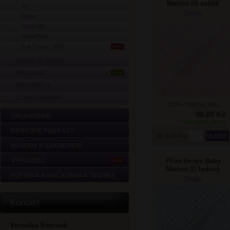
Merino 05 světlá
Sky
růžová
Drops
Snow
Snow Mix
Snow Print
Soft Tweed -30%
AKCE
LAINES DU NORD
PRO LANA
NOVÉ
ROSÁRIOS 4
SCHACHENMAYR
100% merino vlna
98,00 Kč
GALANTERIE
SKLADEM: 42 KS
DÁRKOVÉ POUKAZY
do košíku
NÁVODY K ZAKOUPENÍ
Příze Drops Baby
VÝPRODEJ
AKCE
Merino 11 ledově
PLETENÁ A HÁČKOVANÁ TVORBA
modrá
Drops
Kontakt
Veronika Švecová