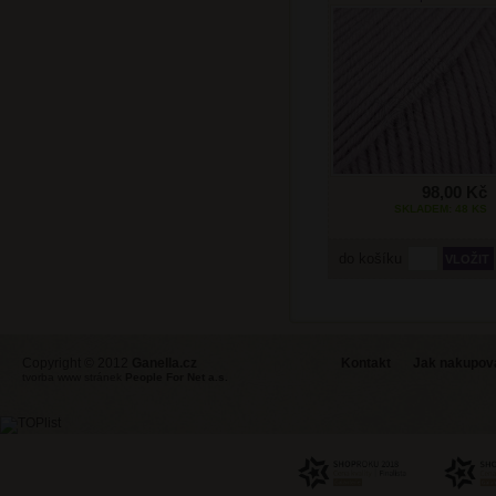
98,00 Kč
SKLADEM: 48 KS
do košíku
Copyright © 2012
Ganella.cz
Kontakt
Jak nakupovat
tvorba www stránek
People For Net a.s.