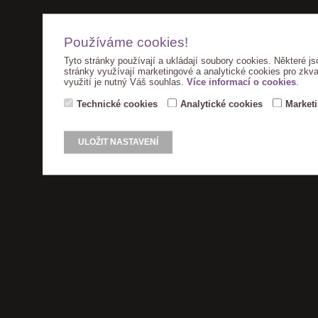
Používáme cookies!
Tyto stránky používají a ukládají soubory cookies. Některé js
stránky využívají marketingové a analytické cookies pro zkva
využití je nutný Váš souhlas.
Více informací o cookies
.
Technické cookies
Analytické cookies
Market
ULOŽIT NASTAVENÍ