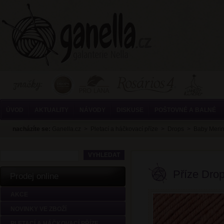
ÚVOD
AKTUALITY
NÁVODY
DISKUSE
POŠTOVNÉ A BALNÉ
nacházíte se:
Ganella.cz
>
Pletací a háčkovací příze
>
Drops
>
Baby Meri
Příze Dro
Prodej online
AKCE
NOVINKY VE ZBOŽÍ
PLETACÍ A HÁČKOVACÍ PŘÍZE