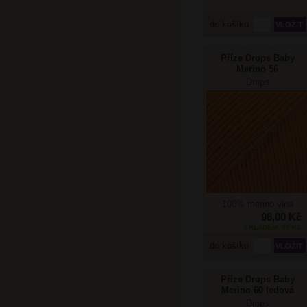
do košíku
Příze Drops Baby
Merino 56
mandarinka
Drops
Doprodej
100% merino vlna
98,00 Kč
SKLADEM: 59 KS
do košíku
Příze Drops Baby
Merino 60 ledová
levandule
Drops