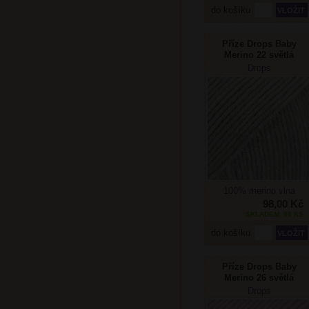
do košíku
Příze Drops Baby
Merino 22 světlá
šedá
Drops
100% merino vlna
98,00 Kč
SKLADEM: 88 KS
do košíku
Příze Drops Baby
Merino 26 světlá
starorůžová
Drops