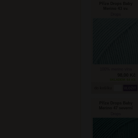
Příze Drops Baby
Merino 43 sv.
šedozelená
Drops
100% merino vlna
98,00 Kč
SKLADEM: 64 KS
do košíku
Příze Drops Baby
Merino 47 severní
moře
Drops