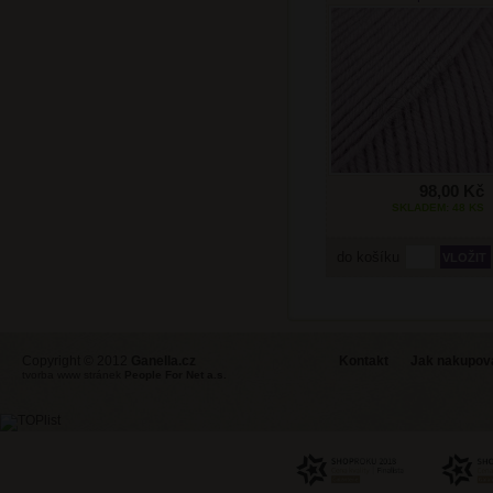
98,00 Kč
SKLADEM: 48 KS
do košíku
Copyright © 2012
Ganella.cz
Kontakt
Jak nakupovat
tvorba www stránek
People For Net a.s.