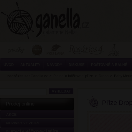
ÚVOD
AKTUALITY
NÁVODY
DISKUSE
POŠTOVNÉ A BALNÉ
nacházíte se:
Ganella.cz
>
Pletací a háčkovací příze
>
Drops
>
Baby Meri
Příze Drop
Prodej online
AKCE
NOVINKY VE ZBOŽÍ
PLETACÍ A HÁČKOVACÍ PŘÍZE