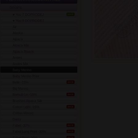
DROPS
♥ You 7 DOPRODEJ
NOVÉ
♥ You 9 DOPRODEJ
Air
Alaska
Alpaca
Alpaca Mix
Alpaca Bouclé
Andes
Andes Mix
Baby Merino
Baby Merino Print
Belle -15%
AKCE
Big Merino
Bomull-Lin -15%
AKCE
Brushed Alpaca Silk
Cotton Light -15%
AKCE
Cotton Merino
Daisy
Fabel -30%
AKCE
Fabel Long Print -30%
AKCE
Fabel Print -30%
AKCE