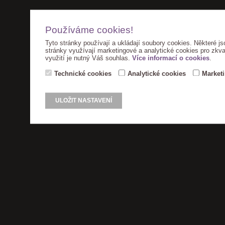
Používáme cookies!
Tyto stránky používají a ukládají soubory cookies. Některé js
stránky využívají marketingové a analytické cookies pro zkva
využití je nutný Váš souhlas.
Více informací o cookies
.
Technické cookies
Analytické cookies
Market
ULOŽIT NASTAVENÍ