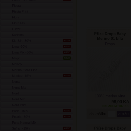
Fiesta
Fiesta Print
Flora
Flora Mix
Glitter
Příze Drops Baby
Karisma
Merino 01 bílá
Kid-Silk -30%
AKCE
Drops
Lima -30%
AKCE
Lima Mix -30%
AKCE
Magic
NOVÉ
Melody
Merino Extra Fine
Muskat -15%
AKCE
Nepal
Nepal Mix
Nord
100% merino vlna
Nord Mix
98,00 Kč
Nord Print
SKLADEM: 107 KS
Paris -15%
AKCE
do košíku
Polaris -30%
AKCE
Puna Natural Mix
Příze Drops Baby
Safran -15%
AKCE