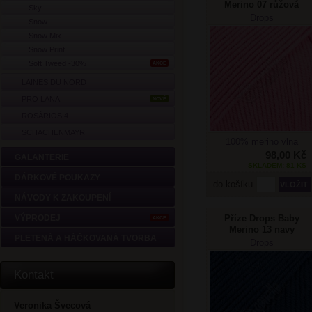
Merino 07 růžová
Sky
Drops
Snow
Snow Mix
Snow Print
Soft Tweed -30%
AKCE
LAINES DU NORD
PRO LANA
NOVÉ
ROSÁRIOS 4
SCHACHENMAYR
100% merino vlna
98,00 Kč
GALANTERIE
SKLADEM: 81 KS
DÁRKOVÉ POUKAZY
do košíku
NÁVODY K ZAKOUPENÍ
Příze Drops Baby
VÝPRODEJ
AKCE
Merino 13 navy
PLETENÁ A HÁČKOVANÁ TVORBA
modrá
Drops
Kontakt
Veronika Švecová