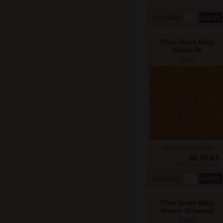
do košíku
Příze Drops Baby
Merino 56
mandarinka
Drops
Doprodej
100% merino vlna
98,00 Kč
SKLADEM: 59 KS
do košíku
Příze Drops Baby
Merino 60 ledová
levandule
Drops