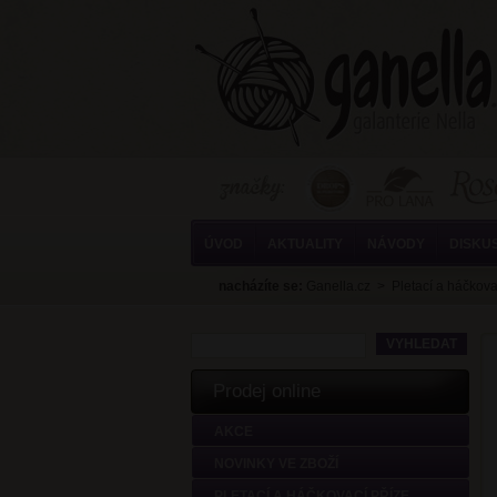
ÚVOD
AKTUALITY
NÁVODY
DISKU
nacházíte se:
Ganella.cz
>
Pletací a háčkova
Prodej online
AKCE
NOVINKY VE ZBOŽÍ
PLETACÍ A HÁČKOVACÍ PŘÍZE