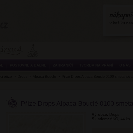
?>
v košíku ne
SE
POŠTOVNÉ A BALNÉ
ZAHRANIČÍ
TVORBA NA PŘÁNÍ
O NÁS
cí příze
>
Drops
>
Alpaca Bouclé
>
Příze Drops Alpaca Bouclé 0100 smetanová
Příze Drops Alpaca Bouclé 0100 smet
Výrobce:
Drops
Skladem:
ANO, 44 ks