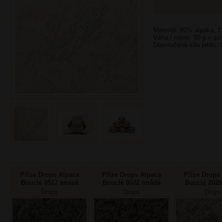
Materiál: 80% alpaka, 
Váha / návin: 50 g = as
Doporučená síla jehlic:
Příze Drops Alpaca
Příze Drops Alpaca
Příze Drops
Bouclé 0517 tmavá
Bouclé 0602 hnědá
Bouclé 2020
šedá
béžov
Drops
Drops
Drops