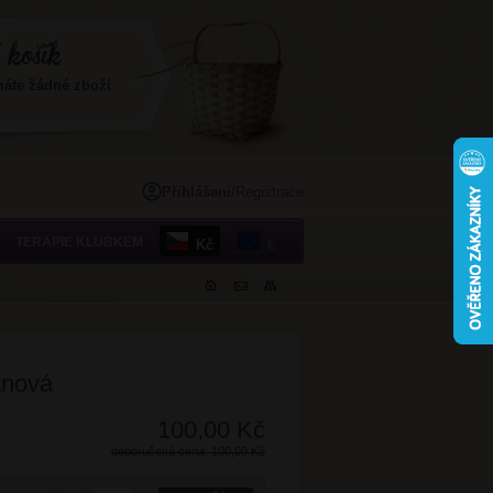
máte žádné zboží
Přihlášení
/
Registrace
TERAPIE KLUBKEM
Kč
€
anová
100,00 Kč
doporučená cena: 100,00 Kč