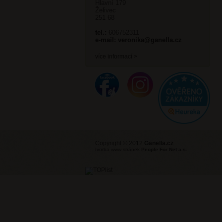
Hlavní 179
Želivec
251 68
tel.:
606752311
e-mail:
veronika@ganella.cz
více informací >
Copyright © 2012
Ganella.cz
tvorba www stránek
People For Net a.s.