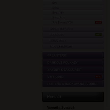
Sky
Snow
Snow Mix
Snow Print
Soft Tweed -30%
AKCE
LAINES DU NORD
PRO LANA
NOVÉ
ROSÁRIOS 4
SCHACHENMAYR
GALANTERIE
DÁRKOVÉ POUKAZY
NÁVODY K ZAKOUPENÍ
VÝPRODEJ
AKCE
PLETENÁ A HÁČKOVANÁ TVORBA
Kontakt
Veronika Švecová