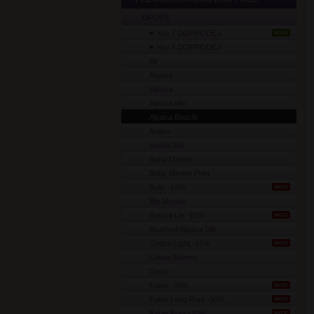
DROPS
♥ You 7 DOPRODEJ
NOVÉ
♥ You 9 DOPRODEJ
Air
Alaska
Alpaca
Alpaca Mix
Alpaca Bouclé
Andes
Andes Mix
Baby Merino
Baby Merino Print
Belle -15%
AKCE
Big Merino
Bomull-Lin -15%
AKCE
Brushed Alpaca Silk
Cotton Light -15%
AKCE
Cotton Merino
Daisy
Fabel -30%
AKCE
Fabel Long Print -30%
AKCE
Fabel Print -30%
AKCE