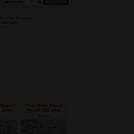
množství:
ks
15% vlna, 5% nylon
i 140 metrů
 5 mm
 Alpaca
Příze Drops Alpaca
 světlá
Bouclé 5110 světlá
á
šedá
Drops