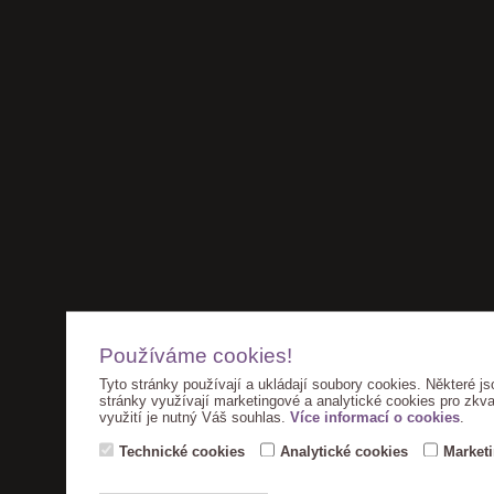
Používáme cookies!
Tyto stránky používají a ukládají soubory cookies. Některé js
stránky využívají marketingové a analytické cookies pro zkva
využití je nutný Váš souhlas.
Více informací o cookies
.
Technické cookies
Analytické cookies
Market