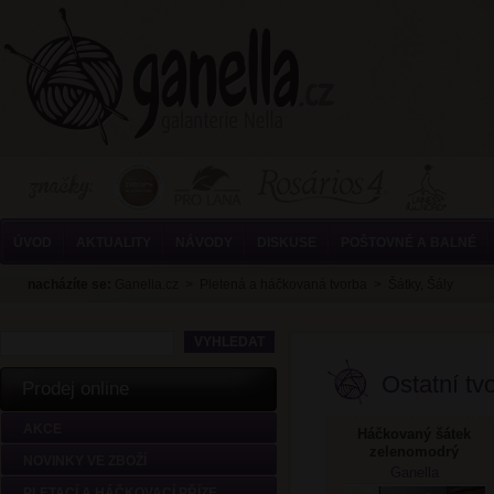
ÚVOD
AKTUALITY
NÁVODY
DISKUSE
POŠTOVNÉ A BALNÉ
nacházíte se:
Ganella.cz
>
Pletená a háčkovaná tvorba
>
Šátky, Šály
Ostatní tvo
Prodej online
AKCE
Háčkovaný šátek
zelenomodrý
NOVINKY VE ZBOŽÍ
Ganella
PLETACÍ A HÁČKOVACÍ PŘÍZE