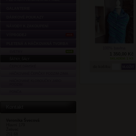
GALANTERIE
DÁRKOVÉ POUKAZY
NÁVODY K ZAKOUPENÍ
VÝPRODEJ
AKCE
PLETENÁ A HÁČKOVANÁ TVORBA
100% bavlna
SVETRY
NOVÉ
1 350,00 Kč
SKLADEM: 1 KS
ŠÁTKY, ŠÁLY
ČEPICE DÁMSKÉ
do košíku
HÁČKOVANÉ ČEPIČKY PODZIM-ZIMA
HÁČKOVANÉ KLOBOUČKY JARO-
PODZIM
PONČA
Kontakt
Veronika Švecová
Hlavní 179
Želivec
251 68