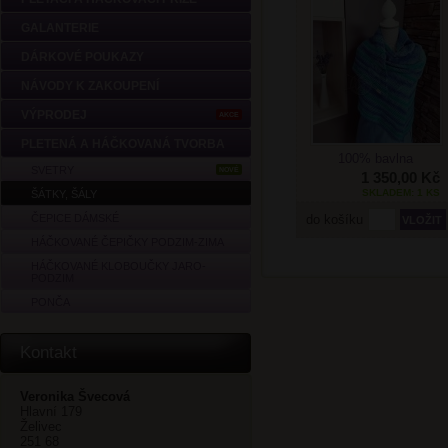
GALANTERIE
DÁRKOVÉ POUKAZY
NÁVODY K ZAKOUPENÍ
VÝPRODEJ
AKCE
PLETENÁ A HÁČKOVANÁ TVORBA
100% bavlna
SVETRY
NOVÉ
1 350,00 Kč
SKLADEM: 1 KS
ŠÁTKY, ŠÁLY
ČEPICE DÁMSKÉ
do košíku
HÁČKOVANÉ ČEPIČKY PODZIM-ZIMA
HÁČKOVANÉ KLOBOUČKY JARO-
PODZIM
PONČA
Kontakt
Veronika Švecová
Hlavní 179
Želivec
251 68