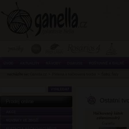
ÚVOD
AKTUALITY
NÁVODY
DISKUSE
POŠTOVNÉ A BALNÉ
nacházíte se:
Ganella.cz
>
Pletená a háčkovaná tvorba
>
Šátky, Šály
Ostatní tvo
Prodej online
AKCE
Háčkovaný šátek
zelenomodrý
NOVINKY VE ZBOŽÍ
Ganella
PLETACÍ A HÁČKOVACÍ PŘÍZE