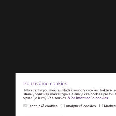
Používáme cookies!
Tyto stránky používají a ukládají soubory cookies. Některé js
stránky využívají marketingové a analytické cookies pro zkva
využití je nutný Váš souhlas.
Více informací o cookies
.
Technické cookies
Analytické cookies
Market