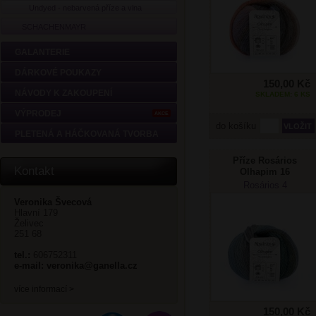
Undyed - nebarvená příze a vlna
SCHACHENMAYR
GALANTERIE
DÁRKOVÉ POUKAZY
150,00 Kč
NÁVODY K ZAKOUPENÍ
SKLADEM: 6 KS
VÝPRODEJ
AKCE
do košíku
PLETENÁ A HÁČKOVANÁ TVORBA
Příze Rosários
Kontakt
Olhapim 16
Rosários 4
Veronika Švecová
Hlavní 179
Želivec
251 68
tel.:
606752311
e-mail:
veronika@ganella.cz
více informací >
150,00 Kč