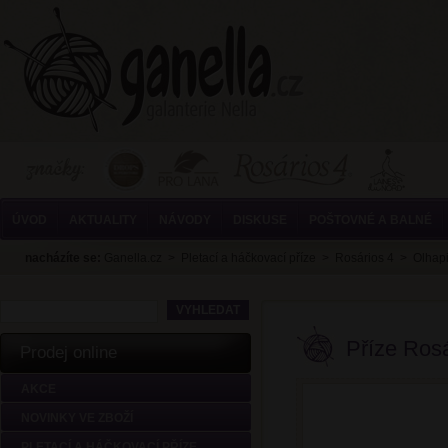
ÚVOD
AKTUALITY
NÁVODY
DISKUSE
POŠTOVNÉ A BALNÉ
nacházíte se:
Ganella.cz
>
Pletací a háčkovací příze
>
Rosários 4
>
Olhap
Příze Ros
Prodej online
AKCE
NOVINKY VE ZBOŽÍ
PLETACÍ A HÁČKOVACÍ PŘÍZE