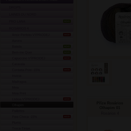
DROPS
LAINES DU NORD
PRO LANA
NOVÉ
ROSÁRIOS 4
Amor-Perfeito VÝPRODEJ
AKCE
Aurora
Balada
NOVÉ
Bem-me Quer
NOVÉ
Capuccino VÝPRODEJ
AKCE
Caravela
Cordatta Print -15%
AKCE
Invicta
Madragoa
Meia
Meia Print
Lisboa VÝPRODEJ
AKCE
Příze Rosários
Olhapim
Olhapim 01
Paillettes
Rosários 4
Pata Choca -15%
AKCE
Pluma
Troca-Tintas