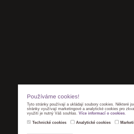
Používáme cookies!
Tyto stránky používají a ukládají soubory cookies. Některé js
stránky využívají marketingové a analytické cookies pro zkva
využití je nutný Váš souhlas.
Více informací o cookies
.
Technické cookies
Analytické cookies
Market