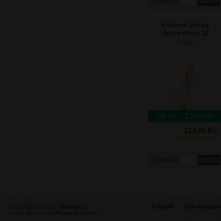
do košíku
Kruhové jehlice
Drops Basic 12
mm/60cm Bříza
Drops
124,00 Kč
SKLADEM: 14 KS
do košíku
Copyright © 2012
Ganella.cz
Kontakt
Jak nakupovat
tvorba www stránek
People For Net a.s.