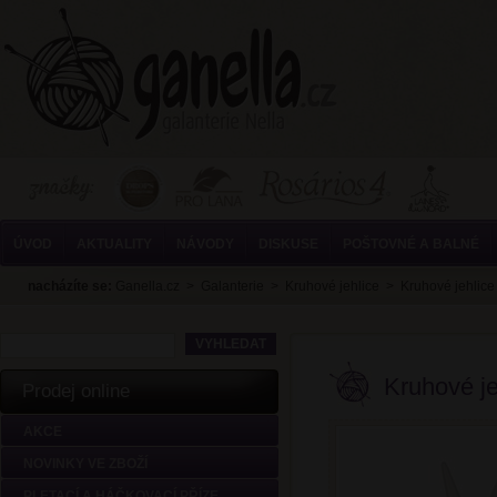
ÚVOD
AKTUALITY
NÁVODY
DISKUSE
POŠTOVNÉ A BALNÉ
nacházíte se:
Ganella.cz
>
Galanterie
>
Kruhové jehlice
>
Kruhové jehlic
Kruhové j
Prodej online
AKCE
NOVINKY VE ZBOŽÍ
PLETACÍ A HÁČKOVACÍ PŘÍZE