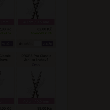
2,00 Kč
82,00 Kč
M: 15 KS
SKLADEM: 24 KS
do košíku
lassic
DROPS Pro Classic
uhové
Jehlice kruhové
m/40cm
pevné 5,5mm/40cm
Drops
4,00 Kč
99,00 Kč