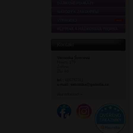
DÁRKOVÉ POUKAZY
NÁVODY K ZAKOUPENÍ
VÝPRODEJ
AKCE
PLETENÁ A HÁČKOVANÁ TVORBA
Kontakt
Veronika Švecová
Hlavní 179
Želivec
251 68
tel.:
606752311
e-mail:
veronika@ganella.cz
více informací >