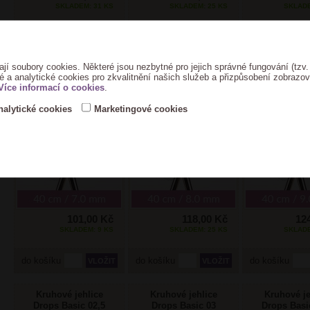
SKLADEM: 31 KS
SKLADEM: 25 KS
SKLADE
do košíku
do košíku
do košíku
ají soubory cookies. Některé jsou nezbytné pro jejich správné fungování (tzv.
DROPS Pro Classic
DROPS Pro Classic
DROPS Pro C
é a analytické cookies pro zkvalitnění našich služeb a přizpůsobení zobrazo
Jehlice kruhové
Jehlice kruhové
Jehlice kr
Více informací o cookies
.
pevné 7mm/40cm
pevné 8mm/40cm
pevné 9mm
Drops
Drops
Drops
nalytické cookies
Marketingové cookies
101,00 Kč
118,00 Kč
12
SKLADEM: 9 KS
SKLADEM: 25 KS
SKLADE
do košíku
do košíku
do košíku
Kruhové jehlice
Kruhové jehlice
Kruhové je
Drops Basic 02,5
Drops Basic 03
Drops Basi