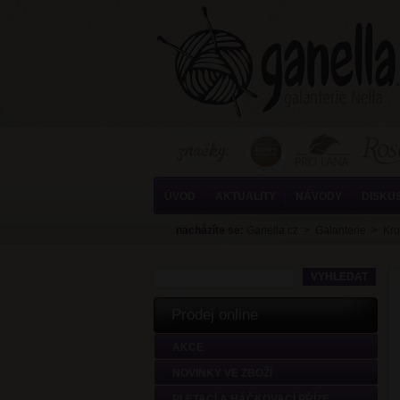
ÚVOD
AKTUALITY
NÁVODY
DISKU
nacházíte se:
Ganella.cz
>
Galanterie
>
Kru
Prodej online
AKCE
NOVINKY VE ZBOŽÍ
PLETACÍ A HÁČKOVACÍ PŘÍZE