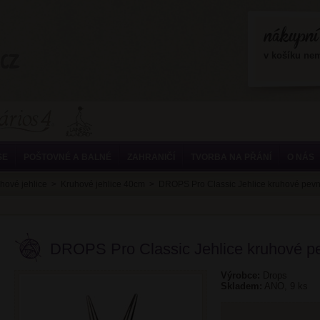
?>
v košíku ne
SE
POŠTOVNÉ A BALNÉ
ZAHRANIČÍ
TVORBA NA PŘÁNÍ
O NÁS
hové jehlice
>
Kruhové jehlice 40cm
>
DROPS Pro Classic Jehlice kruhové pe
DROPS Pro Classic Jehlice kruhové 
Výrobce:
Drops
Skladem:
ANO, 9 ks