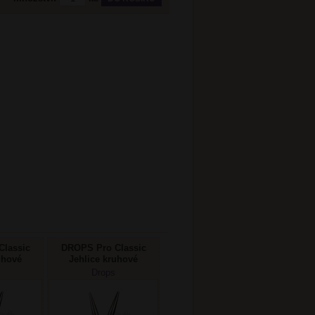
lassic
DROPS Pro Classic
uhové
Jehlice kruhové
m/40cm
pevné 3,5mm/40cm
Drops