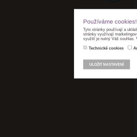
Používáme cookies!
Tyto stránky používají a uklád
stránky využívají marketingov
využití je nutný Váš souhlas.
Technické cookies
A
ULOŽIT NASTAVENÍ