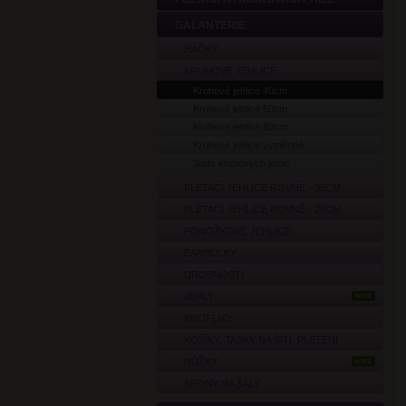
GALANTERIE
HÁČKY
KRUHOVÉ JEHLICE
Kruhové jehlice 40cm
Kruhové jehlice 60cm
Kruhové jehlice 80cm
Kruhové jehlice výměnné
Sada kruhových jehlic
PLETACÍ JEHLICE ROVNÉ - 35CM
PLETACÍ JEHLICE ROVNÉ - 25CM
PONOŽKOVÉ JEHLICE
BAMBULKY
DROBNOSTI
JEHLY
NOVÉ
KNOFLÍKY
KOŠÍKY, TAŠKY NA ŠITÍ, PLETENÍ
NŮŽKY
NOVÉ
SPONY NA ŠÁLY