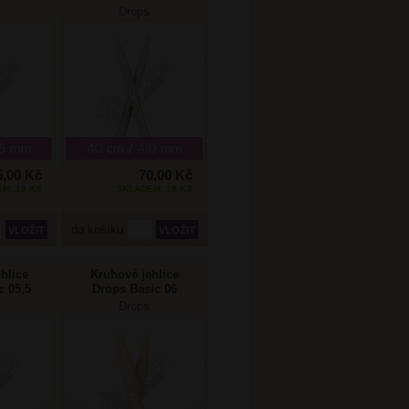
cm
mm/40cm
Drops
ium
Aluminium
5,00 Kč
70,00 Kč
M: 13 KS
SKLADEM: 19 KS
do košíku
hlice
Kruhové jehlice
c 05,5
Drops Basic 06
Bříza
mm/40cm Bříza
Drops