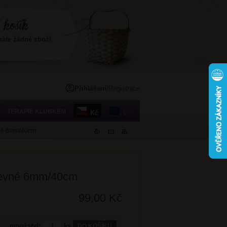
máte žádné zboží
Přihlášení
/
Registrace
TERAPIE KLUBKEM
Kč
€
vné 6mm/40cm
pevné 6mm/40cm
99,00 Kč
množství:
ks