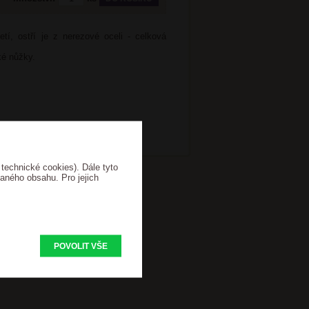
tí, ostří je z nerezové oceli - celková
ké nůžky.
 technické cookies). Dále tyto
vaného obsahu. Pro jejich
POVOLIT VŠE