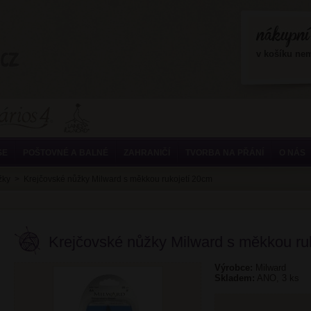
?>
v košíku ne
SE
POŠTOVNÉ A BALNÉ
ZAHRANIČÍ
TVORBA NA PŘÁNÍ
O NÁS
žky
>
Krejčovské nůžky Milward s měkkou rukojetí 20cm
Krejčovské nůžky Milward s měkkou ru
Výrobce:
Milward
Skladem:
ANO, 3 ks