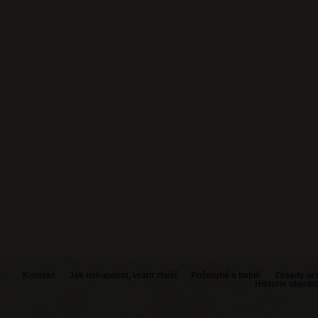
Kontakt
Jak nakupovat, vrátit zboží
Poštovné a balné
Zásady oc
Historie objed