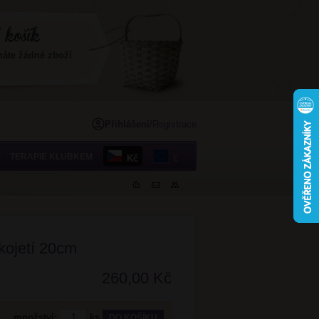
máte žádné zboží
Přihlášení
/
Registrace
TERAPIE KLUBKEM
Kč
€
kojetí 20cm
260,00 Kč
množství:
ks