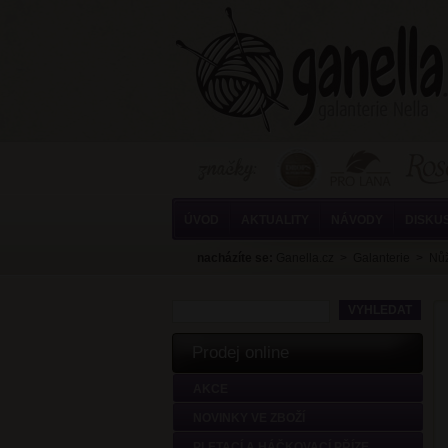
ÚVOD
AKTUALITY
NÁVODY
DISKU
nacházíte se:
Ganella.cz
>
Galanterie
>
Nů
Prodej online
AKCE
NOVINKY VE ZBOŽÍ
PLETACÍ A HÁČKOVACÍ PŘÍZE