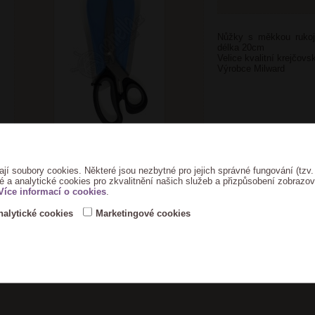
Nůžky s měkkou rukoje
délka 20cm
Velice kvalitní krejčovs
Výrobce Milward
ají soubory cookies. Některé jsou nezbytné pro jejich správné fungování (tzv.
é a analytické cookies pro zkvalitnění našich služeb a přizpůsobení zobrazo
Více informací o cookies
.
nalytické cookies
Marketingové cookies