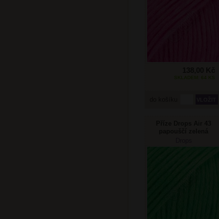
138,00 Kč
SKLADEM: 64 KS
do košíku
Příze Drops Air 43
papouščí zelená
Drops