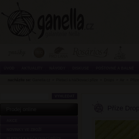
ÚVOD
AKTUALITY
NÁVODY
DISKUSE
POŠTOVNÉ A BALNÉ
nacházíte se:
Ganella.cz
>
Pletací a háčkovací příze
>
Drops
>
Air
>
Příze
Příze Drop
Prodej online
AKCE
NOVINKY VE ZBOŽÍ
PLETACÍ A HÁČKOVACÍ PŘÍZE