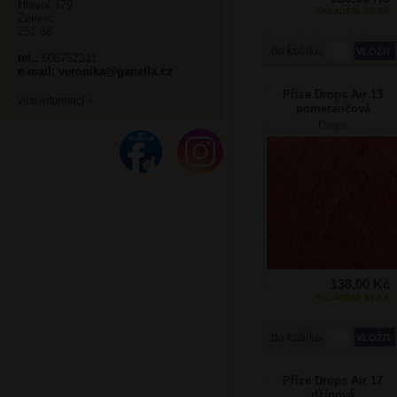
Hlavní 179
SKLADEM: 53 KS
Želivec
251 68
do košíku
tel.:
606752311
e-mail:
veronika@ganella.cz
Příze Drops Air 13
více informací >
pomerančová
Drops
138,00 Kč
SKLADEM: 55 KS
do košíku
Příze Drops Air 17
džínová