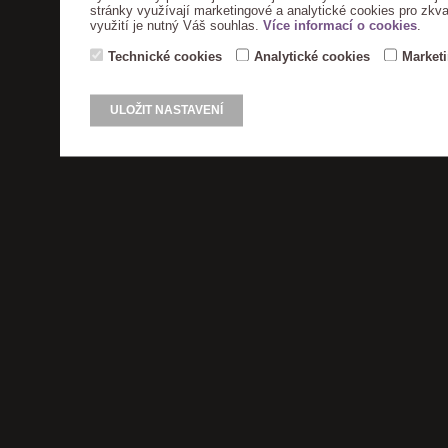
stránky využívají marketingové a analytické cookies pro zkva
využití je nutný Váš souhlas.
Více informací o cookies
.
Technické cookies
Analytické cookies
Market
ULOŽIT NASTAVENÍ