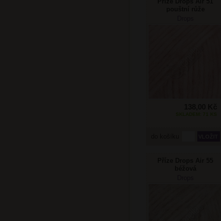
Příze Drops Air 51
pouštní růže
Drops
138,00 Kč
SKLADEM: 71 KS
do košíku
Příze Drops Air 55
béžová
Drops