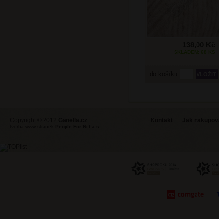
138,00 Kč
SKLADEM: 68 KS
do košíku
Copyright © 2012
Ganella.cz
Kontakt
Jak nakupovat
tvorba www stránek
People For Net a.s.