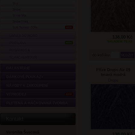
Sky
Snow
Snow Mix
Snow Print
Soft Tweed -30%
AKCE
LAINES DU NORD
138,00 Kč
SKLADEM: 73 KS
PRO LANA
NOVÉ
ROSÁRIOS 4
do košíku
SCHACHENMAYR
GALANTERIE
Příze Drops Air 09
tmavá modrá
DÁRKOVÉ POUKAZY
Drops
NÁVODY K ZAKOUPENÍ
VÝPRODEJ
AKCE
PLETENÁ A HÁČKOVANÁ TVORBA
Kontakt
Veronika Švecová
138,00 Kč