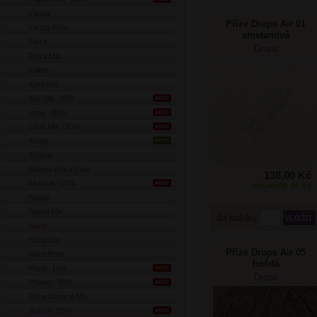
Fiesta
Příze Drops Air 01
Fiesta Print
smetanová
Flora
Drops
Flora Mix
Glitter
Karisma
Kid-Silk -30%
AKCE
Lima -30%
AKCE
Lima Mix -30%
AKCE
Magic
NOVÉ
Melody
Merino Extra Fine
138,00 Kč
Muskat -15%
AKCE
SKLADEM: 95 KS
Nepal
Nepal Mix
do košíku
Nord
Nord Mix
Příze Drops Air 05
Nord Print
hnědá
Paris -15%
AKCE
Drops
Polaris -30%
AKCE
Puna Natural Mix
Safran -15%
AKCE