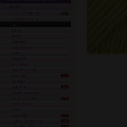
DROPS
♥ You 7 DOPRODEJ
NOVÉ
♥ You 9 DOPRODEJ
Air
Alaska
Alpaca
Alpaca Mix
Alpaca Bouclé
Andes
Andes Mix
Baby Merino
Baby Merino Print
Belle -15%
AKCE
Big Merino
Bomull-Lin -15%
AKCE
Brushed Alpaca Silk
Cotton Light -15%
AKCE
Cotton Merino
Daisy
Fabel -30%
AKCE
Fabel Long Print -30%
AKCE
Fabel Print -30%
AKCE