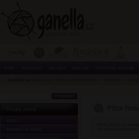
ÚVOD
AKTUALITY
NÁVODY
DISKUSE
POŠTOVNÉ A BALNÉ
nacházíte se:
Ganella.cz
>
Pletací a háčkovací příze
>
Rosários 4
>
Capu
Příze Ros
Prodej online
AKCE
Mějte prosím na pamět
lišit odstíny jednotlivý
NOVINKY VE ZBOŽÍ
PLETACÍ A HÁČKOVACÍ PŘÍZE