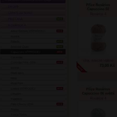
Příze Rosários
DROPS
Capuccino 02
LAINES DU NORD
béžová
Rosários 4
PRO LANA
NOVÉ
ROSÁRIOS 4
Amor-Perfeito VÝPRODEJ
AKCE
Aurora
Balada
NOVÉ
Bem-me Quer
NOVÉ
Capuccino VÝPRODEJ
AKCE
Caravela
vlna, mléčné vlákno
Cordatta Print -15%
AKCE
73,00 Kč
Invicta
Madragoa
Meia
Meia Print
Lisboa VÝPRODEJ
Příze Rosários
AKCE
Capuccino 06 světlá
Olhapim
šedá
Rosários 4
Paillettes
Pata Choca -15%
AKCE
Pluma
Troca-Tintas