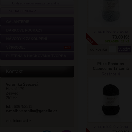
Undyed - nebarvená příze a vlna
SCHACHENMAYR
GALANTERIE
DÁRKOVÉ POUKAZY
vlna, mléčné vlákno
73,00 Kč
NÁVODY K ZAKOUPENÍ
SKLADEM: 23 KS
VÝPRODEJ
AKCE
do košíku
PLETENÁ A HÁČKOVANÁ TVORBA
Příze Rosários
Capuccino 17 černá
Kontakt
Rosários 4
Veronika Švecová
Hlavní 179
Želivec
251 68
tel.:
606752311
e-mail:
veronika@ganella.cz
více informací >
vlna, mléčné vlákno