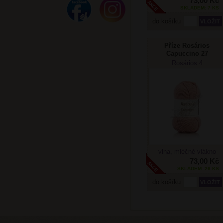
73,00 Kč
SKLADEM: 7 KS
do košíku
Příze Rosários
Capuccino 27
starorůžová
Rosários 4
vlna, mléčné vlákno
73,00 Kč
SKLADEM: 26 KS
do košíku