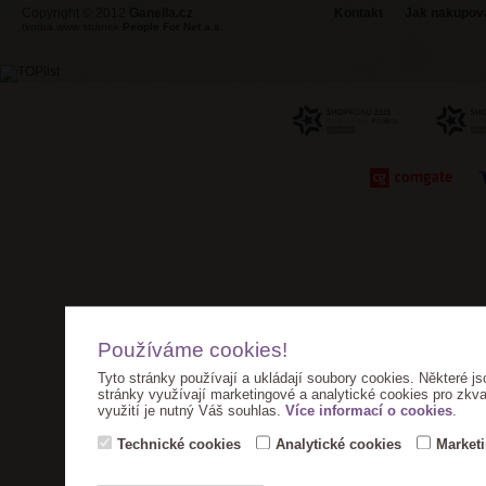
Copyright © 2012
Ganella.cz
Kontakt
Jak nakupovat
tvorba www stránek
People For Net a.s.
Používáme cookies!
Tyto stránky používají a ukládají soubory cookies. Některé js
stránky využívají marketingové a analytické cookies pro zkva
využití je nutný Váš souhlas.
Více informací o cookies
.
Technické cookies
Analytické cookies
Market