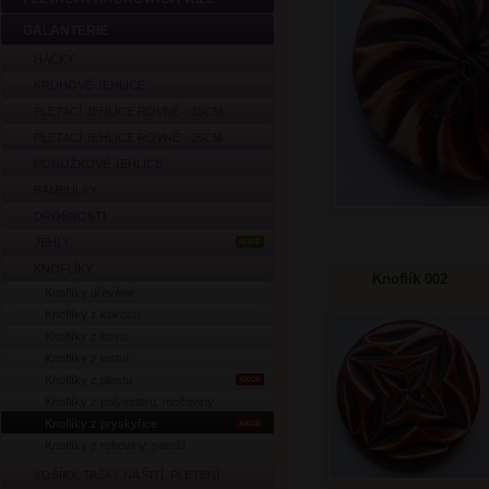
GALANTERIE
HÁČKY
KRUHOVÉ JEHLICE
PLETACÍ JEHLICE ROVNÉ - 35CM
PLETACÍ JEHLICE ROVNÉ - 25CM
PONOŽKOVÉ JEHLICE
BAMBULKY
DROBNOSTI
JEHLY
NOVÉ
KNOFLÍKY
Knoflík 002
Knoflíky dřevěné
Knoflíky z kokosu
Knoflíky z kovu
Knoflíky z lastur
Knoflíky z plastu
AKCE
Knoflíky z polyesteru, močoviny
Knoflíky z pryskyřice
AKCE
Knoflíky z rohoviny, paroží
KOŠÍKY, TAŠKY NA ŠITÍ, PLETENÍ