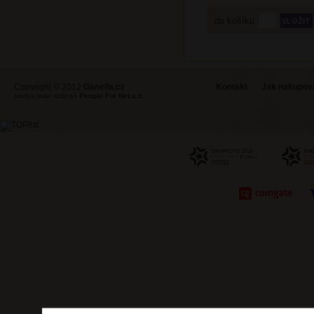
do košíku
Copyright © 2012
Ganella.cz
Kontakt
Jak nakupovat
tvorba www stránek
People For Net a.s.