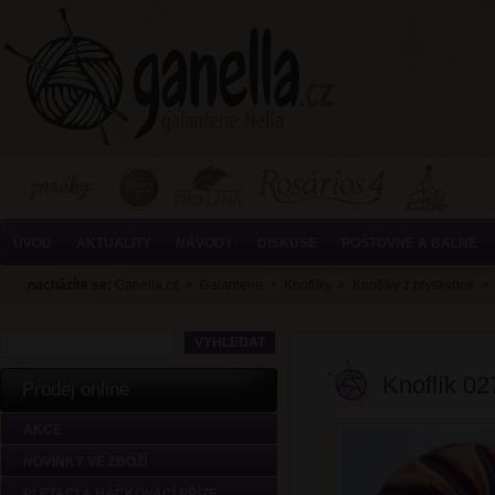
ÚVOD
AKTUALITY
NÁVODY
DISKUSE
POŠTOVNÉ A BALNÉ
nacházíte se:
Ganella.cz
>
Galanterie
>
Knoflíky
>
Knoflíky z pryskyřice
>
Knoflík 02
Prodej online
AKCE
NOVINKY VE ZBOŽÍ
PLETACÍ A HÁČKOVACÍ PŘÍZE