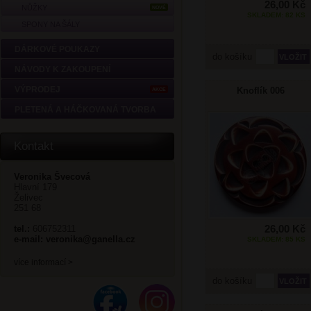
26,00 Kč
NŮŽKY
NOVÉ
SKLADEM: 82 KS
SPONY NA ŠÁLY
DÁRKOVÉ POUKAZY
do košíku
NÁVODY K ZAKOUPENÍ
VÝPRODEJ
Knoflík 006
AKCE
PLETENÁ A HÁČKOVANÁ TVORBA
Kontakt
Veronika Švecová
Hlavní 179
Želivec
251 68
26,00 Kč
tel.:
606752311
e-mail:
veronika@ganella.cz
SKLADEM: 85 KS
více informací >
do košíku