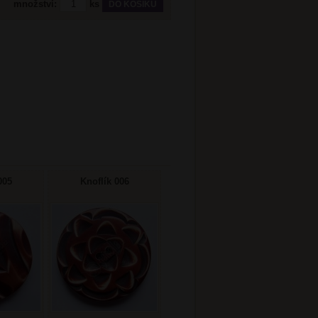
množství:
ks
005
Knoflík 006