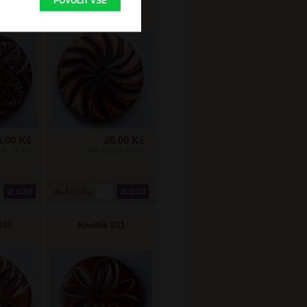
POVOLIT VŠE
025
Knoflík 027
6,00 Kč
26,00 Kč
M: 79 KS
SKLADEM: 59 KS
do košíku
030
Knoflík 031