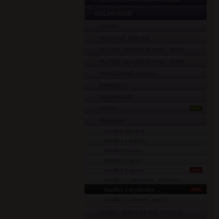
GALANTERIE
HÁČKY
KRUHOVÉ JEHLICE
PLETACÍ JEHLICE ROVNÉ - 35CM
PLETACÍ JEHLICE ROVNÉ - 25CM
PONOŽKOVÉ JEHLICE
BAMBULKY
DROBNOSTI
JEHLY
NOVÉ
KNOFLÍKY
Knoflíky dřevěné
Knoflíky z kokosu
Knoflíky z kovu
Knoflíky z lastur
Knoflíky z plastu
AKCE
Knoflíky z polyesteru, močoviny
Knoflíky z pryskyřice
AKCE
Knoflíky z rohoviny, paroží
KOŠÍKY, TAŠKY NA ŠITÍ, PLETENÍ