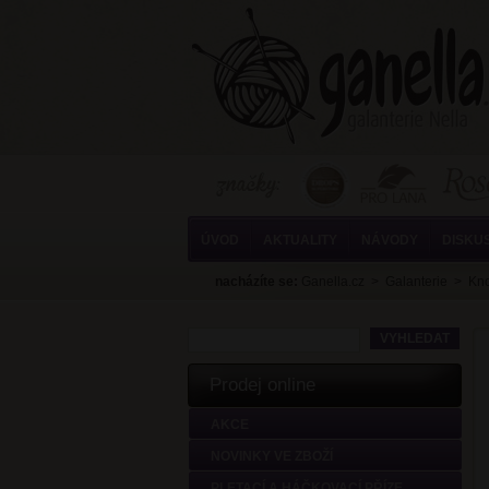
ÚVOD
AKTUALITY
NÁVODY
DISKU
nacházíte se:
Ganella.cz
>
Galanterie
>
Kno
Prodej online
AKCE
NOVINKY VE ZBOŽÍ
PLETACÍ A HÁČKOVACÍ PŘÍZE