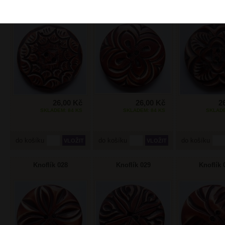
Knoflík 017
Knoflík 022
Knoflík 
26,00 Kč
26,00 Kč
2
SKLADEM: 84 KS
SKLADEM: 84 KS
SKLADE
do košíku
do košíku
do košíku
Knoflík 028
Knoflík 029
Knoflík 