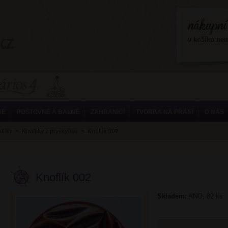
?>
v košíku ne
SE
POŠTOVNÉ A BALNÉ
ZAHRANIČÍ
TVORBA NA PŘÁNÍ
O NÁS
flíky
>
Knoflíky z pryskyřice
>
Knoflík 002
Knoflík 002
Skladem:
ANO, 82 ks