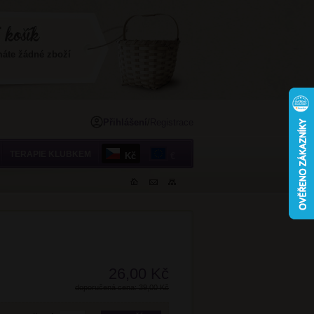
máte žádné zboží
Přihlášení
/
Registrace
TERAPIE KLUBKEM
Kč
€
26,00 Kč
doporučená cena: 39,00 Kč