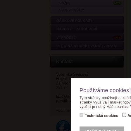
NŮŽKY
NOVÉ
SPONY NA ŠÁLY
DÁRKOVÉ POUKAZY
NÁVODY K ZAKOUPENÍ
VÝPRODEJ
AKCE
PLETENÁ A HÁČKOVANÁ TVORBA
Kontakt
Veronika Švecová
Hlavní 179
Želivec
251 68
Používáme cookies!
tel.:
606752311
Tyto stránky používají a uklád
e-mail:
veronika@ganella.cz
stránky využívají marketingov
využití je nutný Váš souhlas.
více informací >
Technické cookies
A