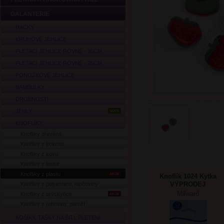
GALANTERIE
HÁČKY
KRUHOVÉ JEHLICE
PLETACÍ JEHLICE ROVNÉ - 35CM
PLETACÍ JEHLICE ROVNÉ - 25CM
PONOŽKOVÉ JEHLICE
BAMBULKY
DROBNOSTI
JEHLY
NOVÉ
KNOFLÍKY
Knoflíky dřevěné
Knoflíky z kokosu
Knoflíky z kovu
Knoflíky z lastur
Knoflíky z plastu
AKCE
Knoflík 1024 Kytka
VÝPRODEJ
Knoflíky z polyesteru, močoviny
Milward
Knoflíky z pryskyřice
AKCE
Knoflíky z rohoviny, paroží
KOŠÍKY, TAŠKY NA ŠITÍ, PLETENÍ