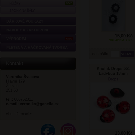
NŮŽKY
NOVÉ
SPONY NA ŠÁLY
DÁRKOVÉ POUKAZY
NÁVODY K ZAKOUPENÍ
15,00 Kč
VÝPRODEJ
AKCE
SKLADEM: 7 KS
PLETENÁ A HÁČKOVANÁ TVORBA
do košíku
Kontakt
Knoflík Drops 551
Ladybug 18mm
Veronika Švecová
Drops
Hlavní 179
Želivec
251 68
tel.:
606752311
e-mail:
veronika@ganella.cz
více informací >
13,00 Kč