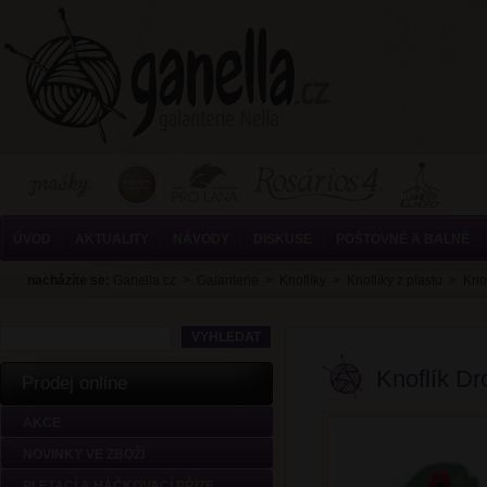
ÚVOD
AKTUALITY
NÁVODY
DISKUSE
POŠTOVNÉ A BALNÉ
nacházíte se:
Ganella.cz
>
Galanterie
>
Knoflíky
>
Knoflíky z plastu
>
Kno
Knoflík D
Prodej online
AKCE
NOVINKY VE ZBOŽÍ
PLETACÍ A HÁČKOVACÍ PŘÍZE