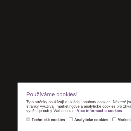
Používáme cookies!
Tyto stránky používají a ukládají soubory cookies. Některé js
stránky využívají marketingové a analytické cookies pro zkva
využití je nutný Váš souhlas.
Více informací o cookies
.
Technické cookies
Analytické cookies
Market