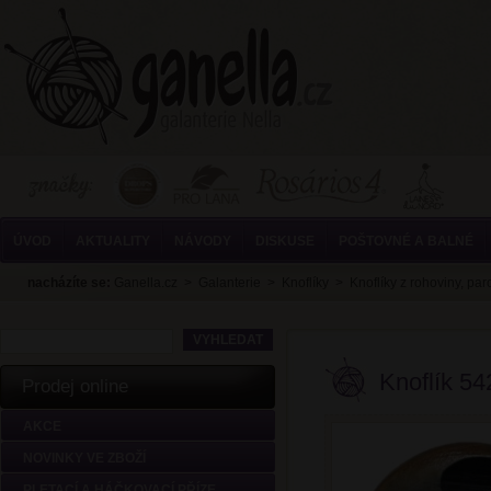
ÚVOD
AKTUALITY
NÁVODY
DISKUSE
POŠTOVNÉ A BALNÉ
nacházíte se:
Ganella.cz
>
Galanterie
>
Knoflíky
>
Knoflíky z rohoviny, par
Knoflík 54
Prodej online
AKCE
NOVINKY VE ZBOŽÍ
PLETACÍ A HÁČKOVACÍ PŘÍZE