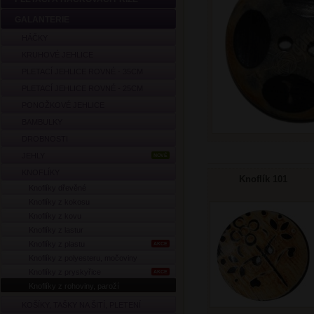
GALANTERIE
HÁČKY
KRUHOVÉ JEHLICE
PLETACÍ JEHLICE ROVNÉ - 35CM
PLETACÍ JEHLICE ROVNÉ - 25CM
PONOŽKOVÉ JEHLICE
BAMBULKY
DROBNOSTI
JEHLY
NOVÉ
KNOFLÍKY
Knoflík 101
Knoflíky dřevěné
Knoflíky z kokosu
Knoflíky z kovu
Knoflíky z lastur
Knoflíky z plastu
AKCE
Knoflíky z polyesteru, močoviny
Knoflíky z pryskyřice
AKCE
Knoflíky z rohoviny, paroží
KOŠÍKY, TAŠKY NA ŠITÍ, PLETENÍ