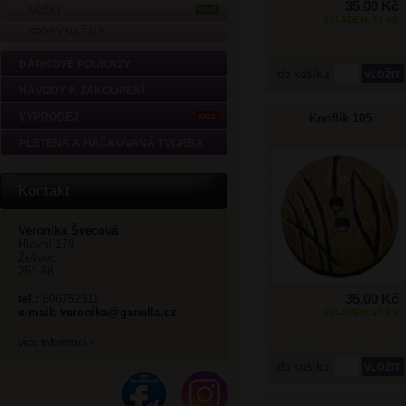
35,00 Kč
NŮŽKY
NOVÉ
SKLADEM: 73 KS
SPONY NA ŠÁLY
DÁRKOVÉ POUKAZY
do košíku
NÁVODY K ZAKOUPENÍ
VÝPRODEJ
Knoflík 105
AKCE
PLETENÁ A HÁČKOVANÁ TVORBA
Kontakt
Veronika Švecová
Hlavní 179
Želivec
251 68
35,00 Kč
tel.:
606752311
e-mail:
veronika@ganella.cz
SKLADEM: 25 KS
více informací >
do košíku