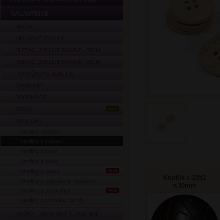
GALANTERIE
HÁČKY
KRUHOVÉ JEHLICE
PLETACÍ JEHLICE ROVNÉ - 35CM
PLETACÍ JEHLICE ROVNÉ - 25CM
PONOŽKOVÉ JEHLICE
BAMBULKY
DROBNOSTI
JEHLY
NOVÉ
KNOFLÍKY
Knoflíky dřevěné
Knoflíky z kokosu
Knoflíky z kovu
Knoflíky z lastur
Knoflíky z plastu
AKCE
Knoflík c-1051
Knoflíky z polyesteru, močoviny
v.30mm
Knoflíky z pryskyřice
AKCE
Knoflíky z rohoviny, paroží
KOŠÍKY, TAŠKY NA ŠITÍ, PLETENÍ