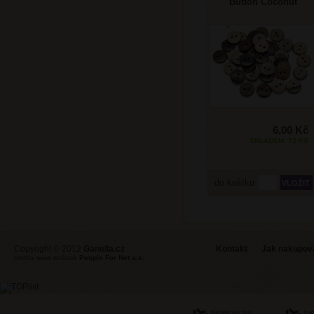
Button Coconut
12,5mm
6,00 Kč
SKLADEM: 73 KS
do košíku
Copyright © 2012
Ganella.cz
Kontakt
Jak nakupovat
tvorba www stránek
People For Net a.s.