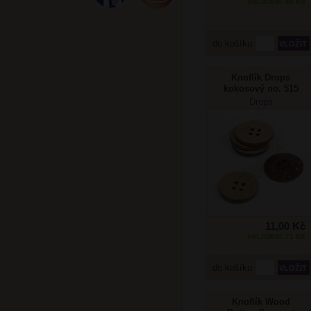
SKLADEM: 65 KS
do košíku
Knoflík Drops
kokosový no. 515
20mm
Drops
11,00 Kč
SKLADEM: 71 KS
do košíku
Knoflík Wood