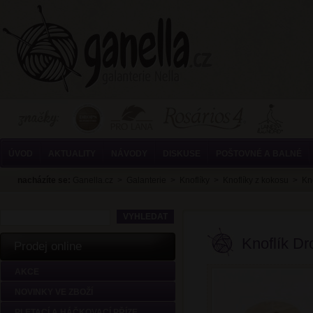
ÚVOD
AKTUALITY
NÁVODY
DISKUSE
POŠTOVNÉ A BALNÉ
nacházíte se:
Ganella.cz
>
Galanterie
>
Knoflíky
>
Knoflíky z kokosu
>
Kn
Knoflík D
Prodej online
AKCE
NOVINKY VE ZBOŽÍ
PLETACÍ A HÁČKOVACÍ PŘÍZE