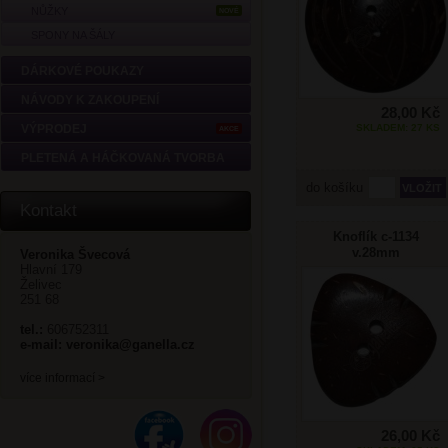
NŮŽKY
NOVÉ
SPONY NA ŠÁLY
DÁRKOVÉ POUKAZY
NÁVODY K ZAKOUPENÍ
28,00 Kč
SKLADEM: 27 KS
VÝPRODEJ
AKCE
PLETENÁ A HÁČKOVANÁ TVORBA
do košíku
Kontakt
Knoflík c-1134
v.28mm
Veronika Švecová
Hlavní 179
Želivec
251 68
tel.:
606752311
e-mail:
veronika@ganella.cz
více informací >
26,00 Kč