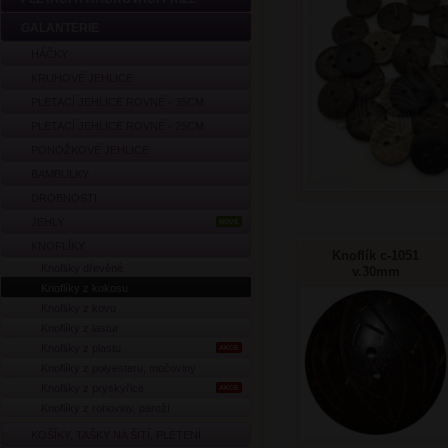
GALANTERIE
HÁČKY
KRUHOVÉ JEHLICE
PLETACÍ JEHLICE ROVNÉ - 35CM
PLETACÍ JEHLICE ROVNÉ - 25CM
PONOŽKOVÉ JEHLICE
BAMBULKY
DROBNOSTI
JEHLY
NOVÉ
KNOFLÍKY
Knoflík c-1051
Knoflíky dřevěné
v.30mm
Knoflíky z kokosu
Knoflíky z kovu
Knoflíky z lastur
Knoflíky z plastu
AKCE
Knoflíky z polyesteru, močoviny
Knoflíky z pryskyřice
AKCE
Knoflíky z rohoviny, paroží
KOŠÍKY, TAŠKY NA ŠITÍ, PLETENÍ