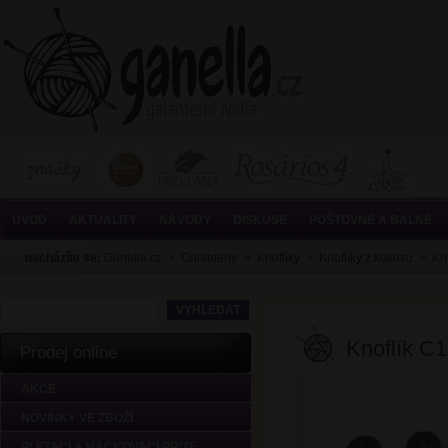
ÚVOD
AKTUALITY
NÁVODY
DISKUSE
POŠTOVNÉ A BALNÉ
nacházíte se:
Ganella.cz
>
Galanterie
>
Knoflíky
>
Knoflíky z kokosu
>
Kn
Knoflík C
Prodej online
AKCE
NOVINKY VE ZBOŽÍ
PLETACÍ A HÁČKOVACÍ PŘÍZE