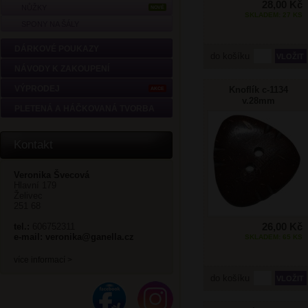
28,00 Kč
NŮŽKY
NOVÉ
SKLADEM: 27 KS
SPONY NA ŠÁLY
DÁRKOVÉ POUKAZY
do košíku
NÁVODY K ZAKOUPENÍ
VÝPRODEJ
Knoflík c-1134
AKCE
v.28mm
PLETENÁ A HÁČKOVANÁ TVORBA
Kontakt
Veronika Švecová
Hlavní 179
Želivec
251 68
26,00 Kč
tel.:
606752311
e-mail:
veronika@ganella.cz
SKLADEM: 65 KS
více informací >
do košíku