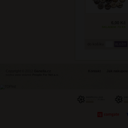
6,00 Kč
SKLADEM: 73 KS
do košíku
Copyright © 2012
Ganella.cz
Kontakt
Jak nakupovat
tvorba www stránek
People For Net a.s.