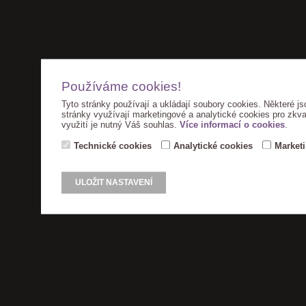
Používáme cookies!
Tyto stránky používají a ukládají soubory cookies. Některé js
stránky využívají marketingové a analytické cookies pro zkva
využití je nutný Váš souhlas.
Více informací o cookies
.
Technické cookies
Analytické cookies
Market
ULOŽIT NASTAVENÍ