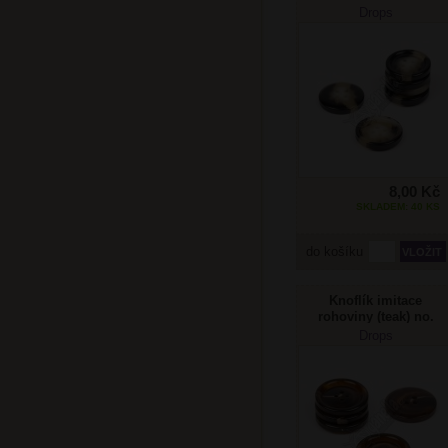
712 18mm
Drops
8,00 Kč
SKLADEM: 40 KS
do košíku
Knoflík imitace
rohoviny (teak) no.
708 25mm
Drops