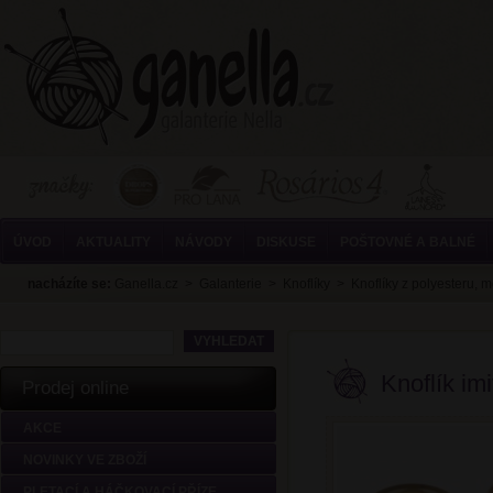
ÚVOD
AKTUALITY
NÁVODY
DISKUSE
POŠTOVNÉ A BALNÉ
nacházíte se:
Ganella.cz
>
Galanterie
>
Knoflíky
>
Knoflíky z polyesteru, 
Knoflík im
Prodej online
AKCE
NOVINKY VE ZBOŽÍ
PLETACÍ A HÁČKOVACÍ PŘÍZE