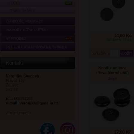
NŮŽKY
NOVÉ
SPONY NA ŠÁLY
DÁRKOVÉ POUKAZY
NÁVODY K ZAKOUPENÍ
14,00 Kč
VÝPRODEJ
AKCE
SKLADEM: 35 KS
PLETENÁ A HÁČKOVANÁ TVORBA
do košíku
Kontakt
Knoflík imitace
dřeva (černé uhlí)
Veronika Švecová
no. 706 23mm
Drops
Hlavní 179
Želivec
251 68
tel.:
606752311
e-mail:
veronika@ganella.cz
více informací >
17,00 Kč