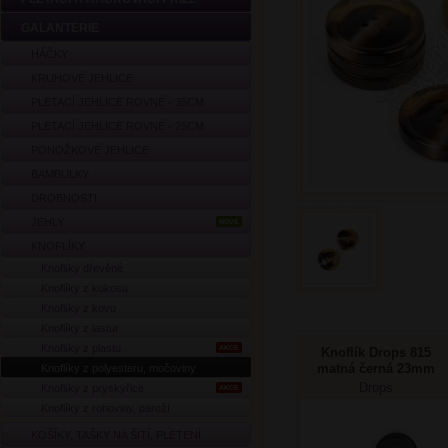
GALANTERIE
HÁČKY
KRUHOVÉ JEHLICE
PLETACÍ JEHLICE ROVNÉ - 35CM
PLETACÍ JEHLICE ROVNÉ - 25CM
PONOŽKOVÉ JEHLICE
BAMBULKY
DROBNOSTI
JEHLY
NOVÉ
KNOFLÍKY
Knoflíky dřevěné
Knoflíky z kokosu
Knoflíky z kovu
Knoflíky z lastur
Knoflíky z plastu
AKCE
Knoflík Drops 815
matná černá 23mm
Knoflíky z polyesteru, močoviny
Drops
Knoflíky z pryskyřice
AKCE
Knoflíky z rohoviny, paroží
KOŠÍKY, TAŠKY NA ŠITÍ, PLETENÍ