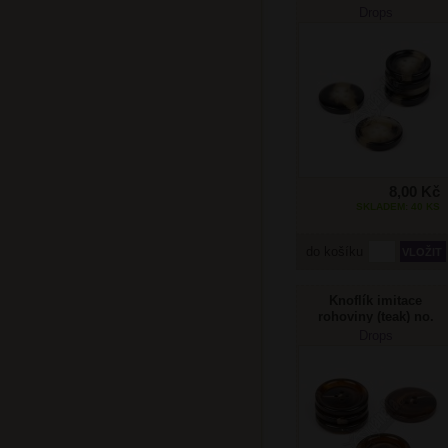
712 18mm
Drops
8,00 Kč
SKLADEM: 40 KS
do košíku
Knoflík imitace
rohoviny (teak) no.
708 25mm
Drops