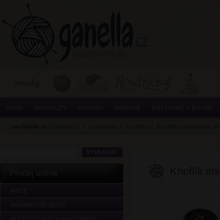
ÚVOD
AKTUALITY
NÁVODY
DISKUSE
POŠTOVNÉ A BALNÉ
nacházíte se:
Ganella.cz
>
Galanterie
>
Knoflíky
>
Knoflíky z polyesteru, 
Knoflík im
Prodej online
AKCE
NOVINKY VE ZBOŽÍ
PLETACÍ A HÁČKOVACÍ PŘÍZE