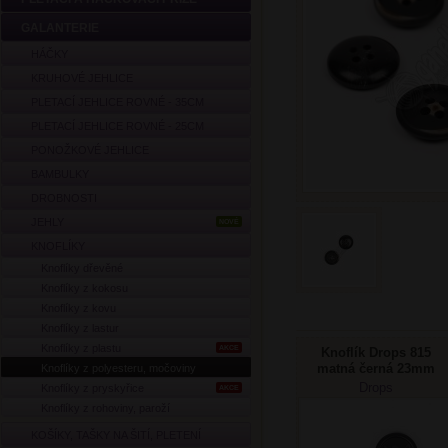
GALANTERIE
HÁČKY
KRUHOVÉ JEHLICE
PLETACÍ JEHLICE ROVNÉ - 35CM
PLETACÍ JEHLICE ROVNÉ - 25CM
PONOŽKOVÉ JEHLICE
BAMBULKY
DROBNOSTI
JEHLY
NOVÉ
KNOFLÍKY
Knoflíky dřevěné
Knoflíky z kokosu
Knoflíky z kovu
Knoflíky z lastur
Knoflíky z plastu
AKCE
Knoflík Drops 815
matná černá 23mm
Knoflíky z polyesteru, močoviny
Drops
Knoflíky z pryskyřice
AKCE
Knoflíky z rohoviny, paroží
KOŠÍKY, TAŠKY NA ŠITÍ, PLETENÍ