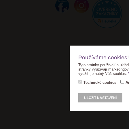
Používáme cookies!
Tyto stránky používají a uklád
stránky využívají marketingov
využití je nutný Váš souhlas.
Technické cookies
A
ULOŽIT NASTAVENÍ