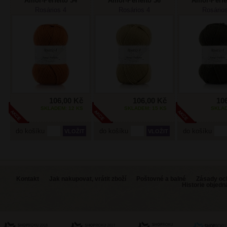
Amor-Perfeito 34
Amor-Perfeito 36
Amor-Perfe
rezavá
olivová
voj. zel
Rosários 4
Rosários 4
Rosário
106,00 Kč
106,00 Kč
10
SKLADEM: 12 KS
SKLADEM: 15 KS
SKLAD
do košíku
do košíku
do košíku
Kontakt
Jak nakupovat, vrátit zboží
Poštovné a balné
Zásady oc
Historie objed