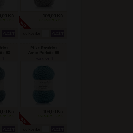
6,00 Kč
106,00 Kč
EM: 5 KS
SKLADEM: 7 KS
do košíku
ários
Příze Rosários
ito 08
Amor-Perfeito 09
á
pomněnka
s 4
Rosários 4
6,00 Kč
106,00 Kč
EM: 8 KS
SKLADEM: 16 KS
do košíku