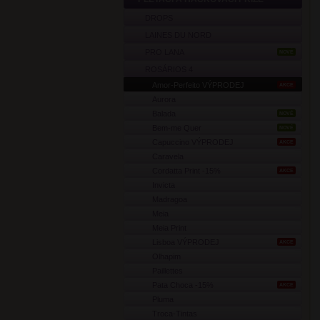
DROPS
LAINES DU NORD
PRO LANA
NOVÉ
ROSÁRIOS 4
Amor-Perfeito VÝPRODEJ
AKCE
Aurora
Balada
NOVÉ
Bem-me Quer
NOVÉ
Capuccino VÝPRODEJ
AKCE
Caravela
Cordatta Print -15%
AKCE
Invicta
Madragoa
Meia
Meia Print
Lisboa VÝPRODEJ
AKCE
Olhapim
Paillettes
Pata Choca -15%
AKCE
Pluma
Troca-Tintas