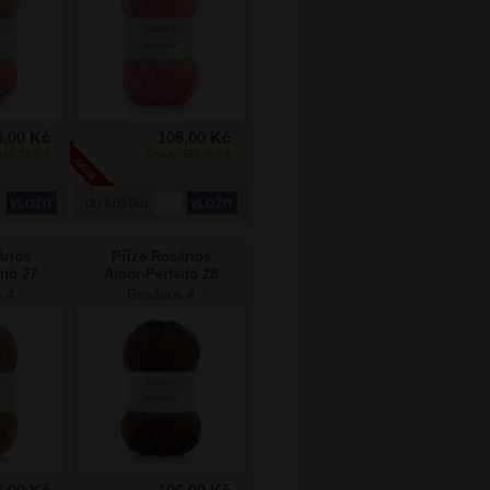
6,00 Kč
106,00 Kč
M: 13 KS
SKLADEM: 8 KS
do košíku
ários
Příze Rosários
ito 27
Amor-Perfeito 28
dá
hnědá
s 4
Rosários 4