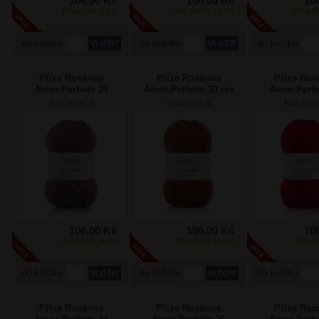
106,00 Kč
106,00 Kč
10
SKLADEM: 6 KS
SKLADEM: 17 KS
SKLADE
do košíku
do košíku
do košíku
Příze Rosários
Příze Rosários
Příze Ros
Amor-Perfeito 29
Amor-Perfeito 30 rez
Amor-Perfe
červen
Rosários 4
Rosários 4
Rosário
106,00 Kč
106,00 Kč
10
SKLADEM: 9 KS
SKLADEM: 15 KS
SKLAD
do košíku
do košíku
do košíku
Příze Rosários
Příze Rosários
Příze Ros