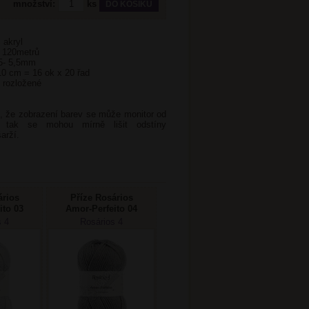
množství:
ks
 akryl
a 120metrů
 5- 5,5mm
10 cm = 16 ok x 20 řad
ě rozložené
, že zobrazení barev se může monitor od
ně tak se mohou mírně lišit odstíny
arží.
ários
Příze Rosários
ito 03
Amor-Perfeito 04
edá
střední šedá
s 4
Rosários 4