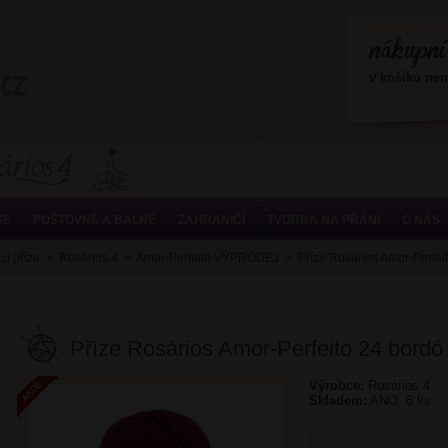
?>
v košíku ne
SE
POŠTOVNÉ A BALNÉ
ZAHRANIČÍ
TVORBA NA PŘÁNÍ
O NÁS
cí příze
>
Rosários 4
>
Amor-Perfeito VÝPRODEJ
>
Příze Rosários Amor-Perfei
Příze Rosários Amor-Perfeito 24 bordó
Výrobce:
Rosários 4
Skladem:
ANO, 8 ks