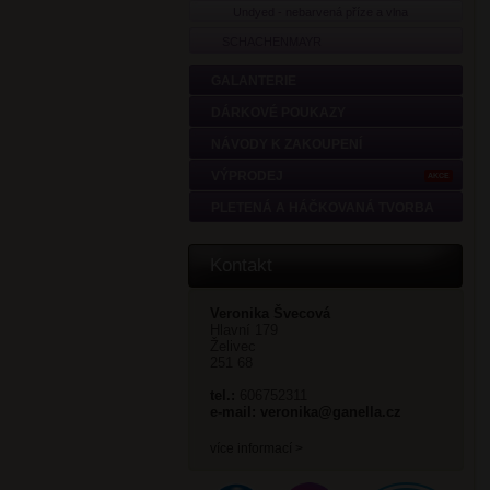
Undyed - nebarvená příze a vlna
SCHACHENMAYR
GALANTERIE
DÁRKOVÉ POUKAZY
NÁVODY K ZAKOUPENÍ
VÝPRODEJ
AKCE
PLETENÁ A HÁČKOVANÁ TVORBA
Kontakt
Veronika Švecová
Hlavní 179
Želivec
251 68
tel.:
606752311
e-mail:
veronika@ganella.cz
více informací >