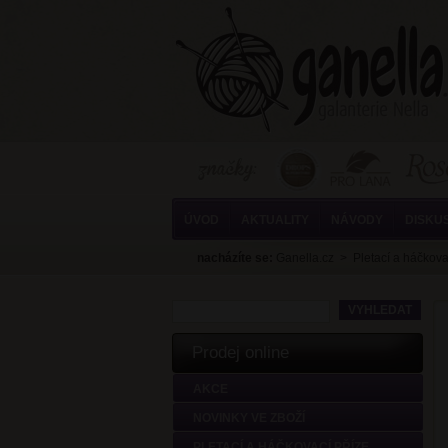
ÚVOD
AKTUALITY
NÁVODY
DISKU
nacházíte se:
Ganella.cz
>
Pletací a háčkova
Prodej online
AKCE
NOVINKY VE ZBOŽÍ
PLETACÍ A HÁČKOVACÍ PŘÍZE