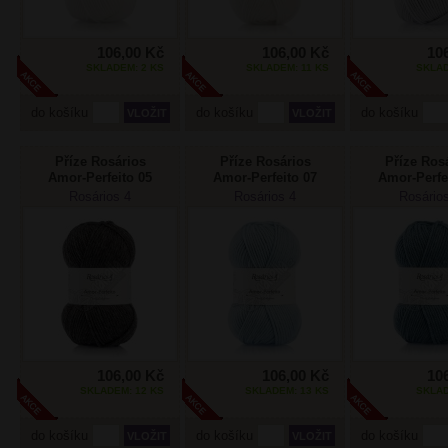
106,00 Kč
106,00 Kč
10
SKLADEM: 2 KS
SKLADEM: 11 KS
SKLAD
do košíku
do košíku
do košíku
Příze Rosários
Příze Rosários
Příze Ros
Amor-Perfeito 05
Amor-Perfeito 07
Amor-Perfe
tmavá šedá
světlá modrá
džínov
Rosários 4
Rosários 4
Rosário
106,00 Kč
106,00 Kč
10
SKLADEM: 12 KS
SKLADEM: 13 KS
SKLAD
do košíku
do košíku
do košíku