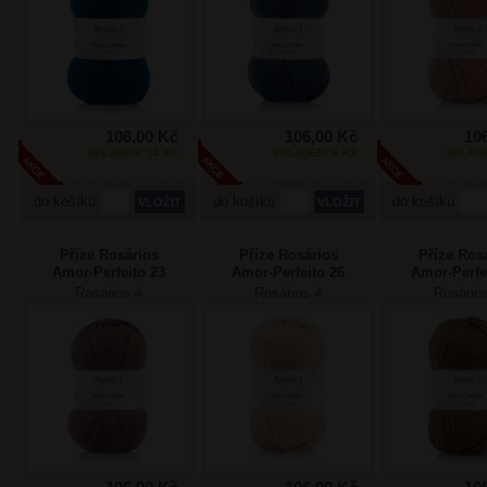
106,00 Kč
106,00 Kč
10
SKLADEM: 14 KS
SKLADEM: 6 KS
SKLADE
do košíku
do košíku
do košíku
Příze Rosários
Příze Rosários
Příze Ros
Amor-Perfeito 23
Amor-Perfeito 26
Amor-Perfe
sléz
béž
sv.hně
Rosários 4
Rosários 4
Rosário