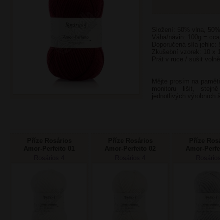
Složení: 50% vlna, 50%
Váha/návin: 100g = cc
Doporučená síla jehlic:
Zkušební vzorek: 10 x 
Prát v ruce / sušit voln
Mějte prosím na paměti
monitoru lišit, stej
jednotlivých výrobních š
Příze Rosários
Příze Rosários
Příze Ros
Amor-Perfeito 01
Amor-Perfeito 02
Amor-Perfe
bílá
smetana
světlá š
Rosários 4
Rosários 4
Rosário