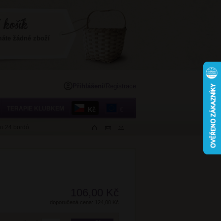
máte žádné zboží
Přihlášení
/
Registrace
TERAPIE KLUBKEM
Kč
€
to 24 bordó
106,00 Kč
doporučená cena: 124,00 Kč