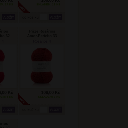
6,00 Kč
106,00 Kč
M: 17 KS
SKLADEM: 18 KS
do košíku
ários
Příze Rosários
ito 32
Amor-Perfeito 33
á
červená
s 4
Rosários 4
6,00 Kč
106,00 Kč
EM: 5 KS
SKLADEM: 8 KS
do košíku
ários