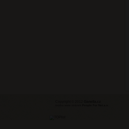
Copyright © 2012
Ganella.cz
tvorba www stránek
People For Net a.s.