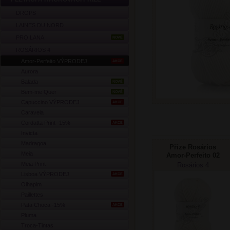
DROPS
LAINES DU NORD
PRO LANA
NOVÉ
ROSÁRIOS 4
Amor-Perfeito VÝPRODEJ
AKCE
Aurora
Balada
NOVÉ
Bem-me Quer
NOVÉ
Capuccino VÝPRODEJ
AKCE
Caravela
Cordatta Print -15%
AKCE
Invicta
Madragoa
Příze Rosários
Meia
Amor-Perfeito 02
smetana
Meia Print
Rosários 4
Lisboa VÝPRODEJ
AKCE
Olhapim
Paillettes
Pata Choca -15%
AKCE
Pluma
Troca-Tintas