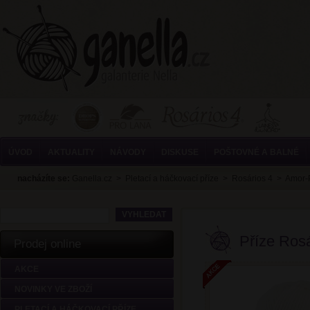
ÚVOD
AKTUALITY
NÁVODY
DISKUSE
POŠTOVNÉ A BALNÉ
nacházíte se:
Ganella.cz
>
Pletací a háčkovací příze
>
Rosários 4
>
Amor-
Příze Rosá
Prodej online
AKCE
NOVINKY VE ZBOŽÍ
PLETACÍ A HÁČKOVACÍ PŘÍZE