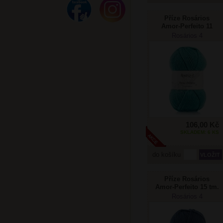
Příze Rosários
Amor-Perfeito 11
tyrkys
Rosários 4
106,00 Kč
SKLADEM: 6 KS
do košíku
Příze Rosários
Amor-Perfeito 15 tm.
modrá
Rosários 4