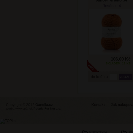
Amor-Perfeito 34
rezavá
Rosários 4
106,00 Kč
SKLADEM: 12 KS
do košíku
Copyright © 2012
Ganella.cz
Kontakt
Jak nakupovat
tvorba www stránek
People For Net a.s.