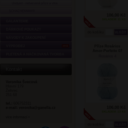
Undyed - nebarvená příze a vlna
SCHACHENMAYR
106,00 Kč
SKLADEM: 11 KS
GALANTERIE
DÁRKOVÉ POUKAZY
do košíku
NÁVODY K ZAKOUPENÍ
Příze Rosários
VÝPRODEJ
AKCE
Amor-Perfeito 07
PLETENÁ A HÁČKOVANÁ TVORBA
světlá modrá
Rosários 4
Kontakt
Veronika Švecová
Hlavní 179
Želivec
251 68
tel.:
606752311
106,00 Kč
e-mail:
veronika@ganella.cz
SKLADEM: 13 KS
více informací >
do košíku