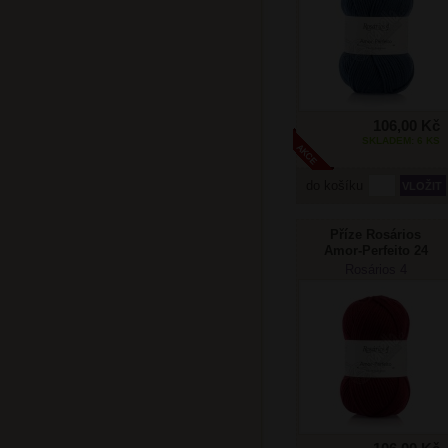
106,00 Kč
SKLADEM: 6 KS
do košíku
Příze Rosários
Amor-Perfeito 24
bordó
Rosários 4